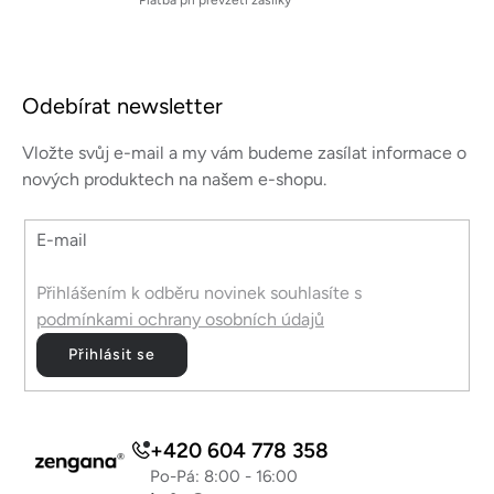
Platba při převzetí zásilky
Z
á
Odebírat newsletter
p
a
Vložte svůj e-mail a my vám budeme zasílat informace o
t
nových produktech na našem e-shopu.
í
E-mail
Přihlášením k odběru novinek souhlasíte s
podmínkami ochrany osobních údajů
Přihlásit se
+420 604 778 358
Po-Pá: 8:00 - 16:00