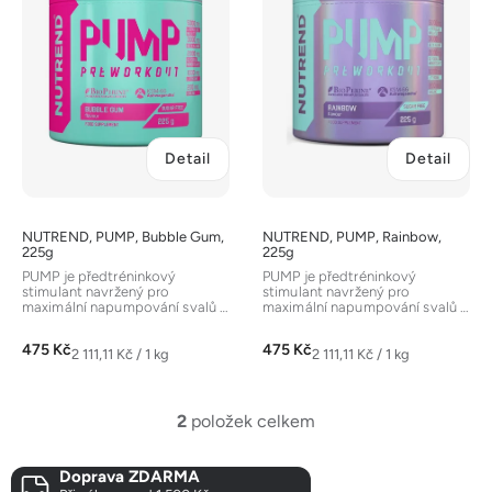
i
s
p
r
o
d
Detail
Detail
u
k
t
NUTREND, PUMP, Bubble Gum,
NUTREND, PUMP, Rainbow,
ů
225g
225g
PUMP je předtréninkový
PUMP je předtréninkový
stimulant navržený pro
stimulant navržený pro
maximální napumpování svalů a
maximální napumpování svalů a
soustředění bez obsahu
soustředění bez obsahu
kofeinu. Složení...
kofeinu. Složení...
475 Kč
475 Kč
Měrná
Měrná
2 111,11 Kč / 1 kg
2 111,11 Kč / 1 kg
cena:
cena:
2
položek celkem
O
v
Doprava ZDARMA
l