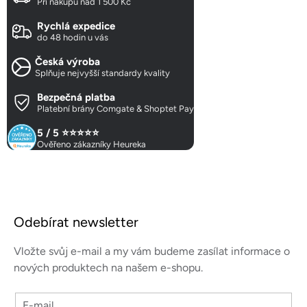
Při nákupu nad 1 500 Kč
á
d
Rychlá expedice
a
do 48 hodin u vás
c
Česká výroba
í
Splňuje nejvyšší standardy kvality
p
r
Bezpečná platba
Platební brány Comgate & Shoptet Pay
v
k
5 / 5 ⭐⭐⭐⭐⭐
y
Ověřeno zákazníky Heureka
v
ý
p
Z
i
á
s
Odebírat newsletter
p
u
a
Vložte svůj e-mail a my vám budeme zasílat informace o
t
nových produktech na našem e-shopu.
í
E-mail