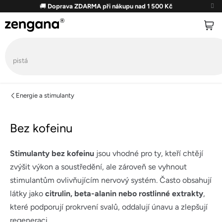
Přejít
🚚
Doprava ZDARMA při nákupu nad 1 500 Kč
na
obsah
Energie a stimulanty
Bez kofeinu
Stimulanty bez kofeinu
jsou vhodné pro ty, kteří chtějí
zvýšit výkon a soustředění, ale zároveň se vyhnout
stimulantům ovlivňujícím nervový systém. Často obsahují
látky jako
citrulin, beta-alanin nebo rostlinné extrakty
,
které podporují prokrvení svalů, oddalují únavu a zlepšují
regeneraci.