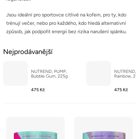
Jsou ideální pro sportovce citlivé na kofein, pro ty, kdo
trénují večer, nebo pro každého, kdo hledá alternativní
způsob, jak podpořit energii bez rizika narušení spánku.
Nejprodávanější
NUTREND, PUMP,
NUTREND, 
Bubble Gum, 225g
Rainbow, 22
475 Kč
475 Kč
V
ý
p