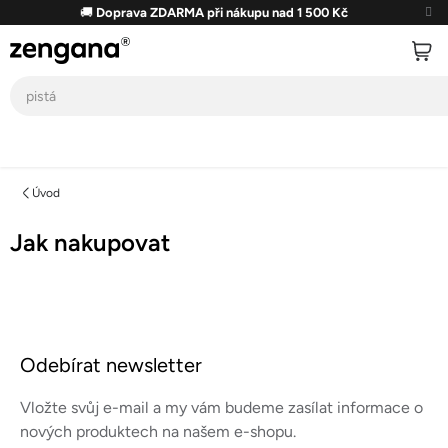
Přejít
🚚
Doprava ZDARMA při nákupu nad 1 500 Kč
na
obsah
Úvod
Jak nakupovat
Z
á
Odebírat newsletter
p
a
Vložte svůj e-mail a my vám budeme zasílat informace o
t
nových produktech na našem e-shopu.