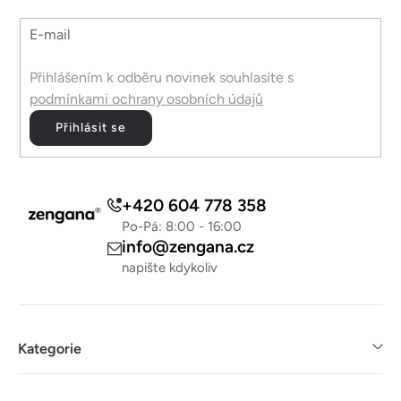
í
E-mail
Přihlášením k odběru novinek souhlasíte s
podmínkami ochrany osobních údajů
Přihlásit se
+420 604 778 358
Po-Pá: 8:00 - 16:00
info@zengana.cz
napište kdykoliv
Kategorie