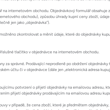
mulář na internetovém obchodu. Objednávkový formulář obsahuj
 internetového obchodu), způsobu úhrady kupní ceny zboží, úd
ečně jen jako „objednávka“).
ožněno zkontrolovat a měnit údaje, které do objednávky kupujíc
příslušné tlačítko v objednávce na internetovém obchodu.
y za správné. Prodávající neprodleně po obdržení objednávky t
kém účtu či v objednávce (dále jen „elektronická adresa kupujíc
ujícímu potvrzení o přijetí objednávky na emailovou adresu, kte
zením přijetí objednávky prodávajícím na emailovou adresu kupu
louvy v případě, že cena zboží, které je předmětem objednávky,