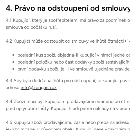
4. Právo na odstoupení od smlouv
4.1 Kupující, který je spotřebitelem, má právo za podmíne
smlouva od počátku ruší.
4.2 Kupující může odstoupit od smlouvy ve lhůtě čtrnácti (1
poslední kus zboží, objedná-li kupující v rámci jedné 
poslední položku nebo část dodávky zboží sestávajícíh
první dodávku zboží, je-li ve smlouvě ujednána pravid
4.3 Aby byla dodržena lhůta pro odstoupení, je kupující pov
adresu
info@zengana.cz
.
4.4 Zboží musí být kupujícím prodávajícímu vráceno do čtrn
před uplynutím lhůty. Kupující hradí přímé náklady na vrácení
4.5 Kupující zboží prodávajícímu zašle nebo předá na adres
je-li to možné, v původním obalu. Kupující nese v takovém 