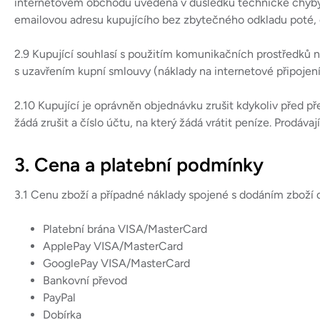
internetovém obchodu uvedena v důsledku technické chyby n
emailovou adresu kupujícího bez zbytečného odkladu poté, c
2.9 Kupující souhlasí s použitím komunikačních prostředků na
s uzavřením kupní smlouvy (náklady na internetové připojení, 
2.10 Kupující je oprávněn objednávku zrušit kdykoliv před p
žádá zrušit a číslo účtu, na který žádá vrátit peníze. Prodáv
3. Cena a platební podmínky
3.1 Cenu zboží a případné náklady spojené s dodáním zboží 
Platební brána VISA/MasterCard
ApplePay VISA/MasterCard
GooglePay VISA/MasterCard
Bankovní převod
PayPal
Dobírka