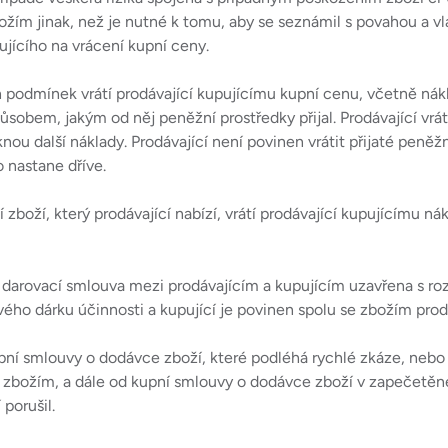
ožím jinak, než je nutné k tomu, aby se seznámil s povahou a vl
ujícího na vrácení kupní ceny.
 podmínek vrátí prodávající kupujícímu kupní cenu, včetně ná
ůsobem, jakým od něj peněžní prostředky přijal. Prodávající vrá
nou další náklady. Prodávající není povinen vrátit přijaté peněž
 nastane dříve.
ní zboží, který prodávající nabízí, vrátí prodávající kupujícímu n
e darovací smlouva mezi prodávajícím a kupujícím uzavřena s ro
o dárku účinnosti a kupující je povinen spolu se zbožím prodáv
ní smlouvy o dodávce zboží, které podléhá rychlé zkáze, nebo z
zbožím, a dále od kupní smlouvy o dodávce zboží v zapečetěné
porušil.