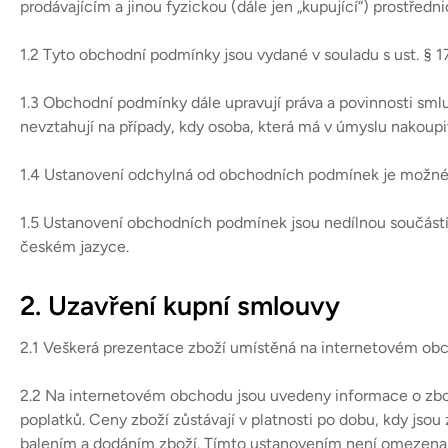
prodávajícím a jinou fyzickou (dále jen „kupující“) prostřed
1.2 Tyto obchodní podmínky jsou vydané v souladu s ust. § 17
1.3 Obchodní podmínky dále upravují práva a povinnosti smlu
nevztahují na případy, kdy osoba, která má v úmyslu nakoupit
1.4 Ustanovení odchylná od obchodních podmínek je možné 
1.5 Ustanovení obchodních podmínek jsou nedílnou součástí
českém jazyce.
2. Uzavření kupní smlouvy
2.1 Veškerá prezentace zboží umístěná na internetovém obch
2.2 Na internetovém obchodu jsou uvedeny informace o zbož
poplatků. Ceny zboží zůstávají v platnosti po dobu, kdy j
balením a dodáním zboží. Tímto ustanovením není omezena 