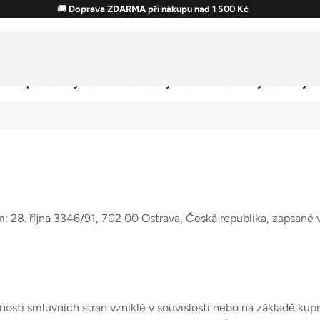
🚚
Doprava ZDARMA při nákupu nad 1 500 Kč
Sportovní výživa
Zdravá výživa
Potraviny & Snacky
: 28. října 3346/91, 702 00 Ostrava, Česká republika, zapsan
osti smluvních stran vzniklé v souvislosti nebo na základě kup