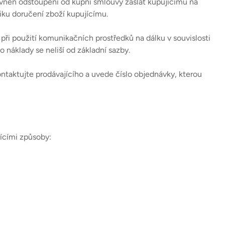
ávněn odstoupení od kupní smlouvy zaslat kupujícímu na
iku doručení zboží kupujícímu.
při použití komunikačních prostředků na dálku v souvislosti
 náklady se neliší od základní sazby.
ntaktujte prodávajícího a uvede číslo objednávky, kterou
ícími způsoby: