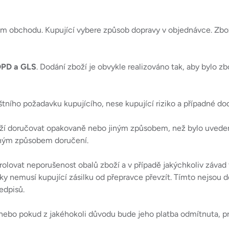
vém obchodu. Kupující vybere způsob dopravy v objednávce. Zb
 DPD a GLS
. Dodání zboží je obvykle realizováno tak, aby bylo z
áštního požadavku kupujícího, nese kupující riziko a případné 
boží doručovat opakovaně nebo jiným způsobem, než bylo uveden
jiným způsobem doručení.
trolovat neporušenost obalů zboží a v případě jakýchkoliv závad
y nemusí kupující zásilku od přepravce převzít. Tímto nejsou d
edpisů.
nebo pokud z jakéhokoli důvodu bude jeho platba odmítnuta, pro