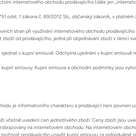
nictvím internetového obchodu prodávajícího (dále jen „internet
51 odst. 1 zákona č. 89/2012 Sb., občanský zákoník, v platném 
vních stran při využívání internetového obchodu prodávajícího 
 zboží od prodávajícího, jedná při objednávání zboží v rámci sv
sjednat v kupní smlouvě. Odchylná ujednání v kupní smlouvě 
 kupní smlouvy. Kupní smlouva a obchodní podmínky jsou vyhot
odu je informativního charakteru a prodávající není povinen u
í včetně uvedení cen jednotlivého zboží. Ceny zboží jsou uve
sou zobrazovány na internetovém obchodu. Na internetovém obc
možnost prodávajícího uzavřít kupní smlouvu za individuálně 