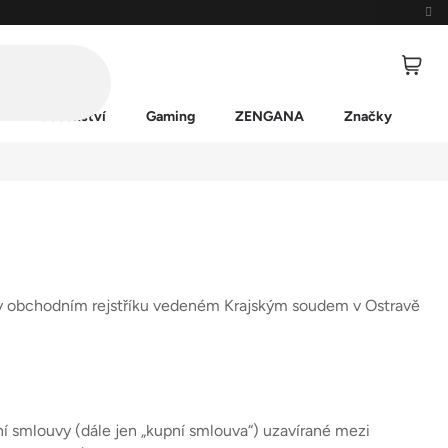
Příslušenství
Gaming
ZENGANA
Značky
é v obchodním rejstříku vedeném Krajským soudem v Ostravě
ní smlouvy (dále jen „kupní smlouva“) uzavírané mezi