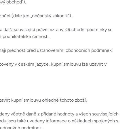
ový obchod“).
znění (dále jen „občanský zákoník“).
a další související právní vztahy. Obchodní podmínky se
é podnikatelské činnosti.
mají přednost před ustanoveními obchodních podmínek.
oveny v českém jazyce. Kupní smlouvu lze uzavřít v
zavřít kupní smlouvu ohledně tohoto zboží.
deny včetně daně z přidané hodnoty a všech souvisejících
hodu jsou také uvedeny informace o nákladech spojených s
sjednaných podmínek.