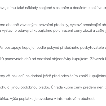
dávajícímu také náklady spojené s balením a dodáním zboží ve s
oveno obecně závaznými právními předpisy, vystaví prodávající 
 vystaví prodávající kupujícímu po uhrazení ceny zboží a zašle 
yPal postupuje kupující podle pokynů příslušného poskytovatele 
o 10 pracovních dnů od odeslání objednávky kupujícím. Závazek
eny vč. nákladů na dodání ještě před odesláním zboží kupujícím
lohu či jinou obdobnou platbu. Úhrada kupní ceny předem není 
dobírku. Výše poplatku je uvedena v internetovém obchodu.