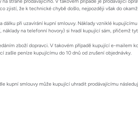
a straně prodávajícího. V takovém případě je prodávající opr
o zjistí, že k technické chybě došlo, nejpozději však do okamž
 dálku při uzavírání kupní smlouvy. Náklady vzniklé kupujícímu 
náklady na telefonní hovory) si hradí kupující sám, přičemž tyto
ředáním zboží dopravci. V takovém případě kupující e-mailem ko
ající zašle peníze kupujícímu do 10 dnů od zrušení objednávky.
dle kupní smlouvy může kupující uhradit prodávajícímu následuj