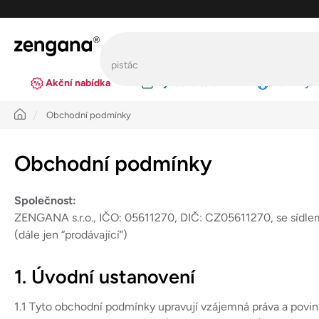
Přejít
na
obsah
Akční nabídka
Výhodná balení
Novinky
Úvod
Obchodní podmínky
Obchodní podmínky
Společnost:
ZENGANA s.r.o., IČO: 05611270, DIČ: CZ05611270, se sídlem
(dále jen “prodávající”)
1. Úvodní ustanovení
1.1 Tyto obchodní podmínky upravují vzájemná práva a povinn