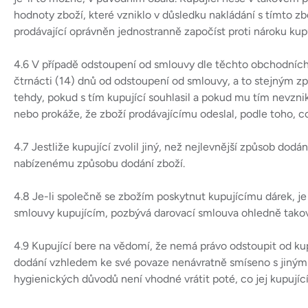
hodnoty zboží, které vzniklo v důsledku nakládání s tímto zb
prodávající oprávněn jednostranně započíst proti nároku kup
4.6 V případě odstoupení od smlouvy dle těchto obchodních
čtrnácti (14) dnů od odstoupení od smlouvy, a to stejným zp
tehdy, pokud s tím kupující souhlasil a pokud mu tím nevznik
nebo prokáže, že zboží prodávajícímu odeslal, podle toho, co
4.7 Jestliže kupující zvolil jiný, než nejlevnější způsob dodá
nabízenému způsobu dodání zboží.
4.8 Je-li společně se zbožím poskytnut kupujícímu dárek, j
smlouvy kupujícím, pozbývá darovací smlouva ohledně takovéh
4.9 Kupující bere na vědomí, že nemá právo odstoupit od kup
dodání vzhledem ke své povaze nenávratně smíseno s jiným 
hygienických důvodů není vhodné vrátit poté, co jej kupující 