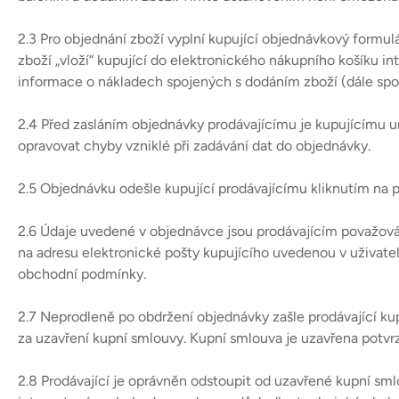
2.3 Pro objednání zboží vyplní kupující objednávkový for
zboží „vloží“ kupující do elektronického nákupního košíku
informace o nákladech spojených s dodáním zboží (dále spol
2.4 Před zasláním objednávky prodávajícímu je kupujícímu um
opravovat chyby vzniklé při zadávání dat do objednávky.
2.5 Objednávku odešle kupující prodávajícímu kliknutím na 
2.6 Údaje uvedené v objednávce jsou prodávajícím považován
na adresu elektronické pošty kupujícího uvedenou v uživatels
obchodní podmínky.
2.7 Neprodleně po obdržení objednávky zašle prodávající kup
za uzavření kupní smlouvy. Kupní smlouva je uzavřena potvr
2.8 Prodávající je oprávněn odstoupit od uzavřené kupní sm