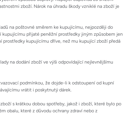
astnostmi zboží. Nárok na úhradu škody vzniklé na zboží je
kladů na poštovné směrem ke kupujícímu, nejpozději do
tí kupujícímu přijaté peněžní prostředky jiným způsobem jen
ní prostředky kupujícímu dříve, než mu kupující zboží předá
áklady na dodání zboží ve výši odpovídající nejlevnějšímu
zvazovací podmínkou, že dojde-li k odstoupení od kupní
ajícímu vrátit i poskytnutý dárek.
boží s krátkou dobou spotřeby, jakož i zboží, které bylo po
m obalu, které z důvodu ochrany zdraví nebo z