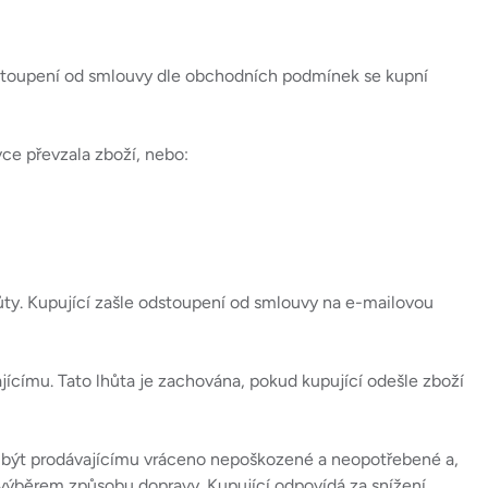
dstoupení od smlouvy dle obchodních podmínek se kupní
vce převzala zboží, nebo:
ůty. Kupující zašle odstoupení od smlouvy na e-mailovou
ícímu. Tato lhůta je zachována, pokud kupující odešle zboží
sí být prodávajícímu vráceno nepoškozené a neopotřebené a,
 výběrem způsobu dopravy. Kupující odpovídá za snížení