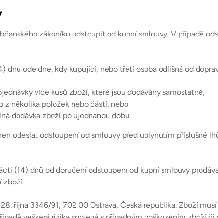
y
k občanského zákoníku odstoupit od kupní smlouvy. V případě o
4) dnů ode dne, kdy kupující, nebo třetí osoba odlišná od dopra
objednávky více kusů zboží, které jsou dodávány samostatně,
o z několika položek nebo částí, nebo
elná dodávka zboží po ujednanou dobu.
inen odeslat odstoupení od smlouvy před uplynutím příslušné lh
ácti (14) dnů od doručení odstoupení od kupní smlouvy prodávaj
 zboží.
u 28. října 3346/91, 702 00 Ostrava, Česká republika. Zboží mu
případě veškerá rizika spojená s případným poškozením zboží či