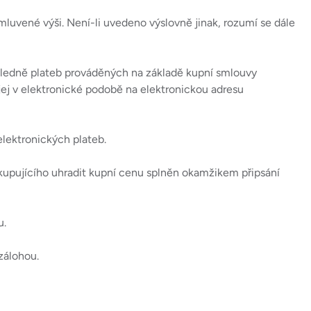
mluvené výši. Není-li uvedeno výslovně jinak, rozumí se dále
ohledně plateb prováděných na základě kupní smlouvy
jej v elektronické podobě na elektronickou adresu
elektronických plateb.
 kupujícího uhradit kupní cenu splněn okamžikem připsání
u.
zálohou.