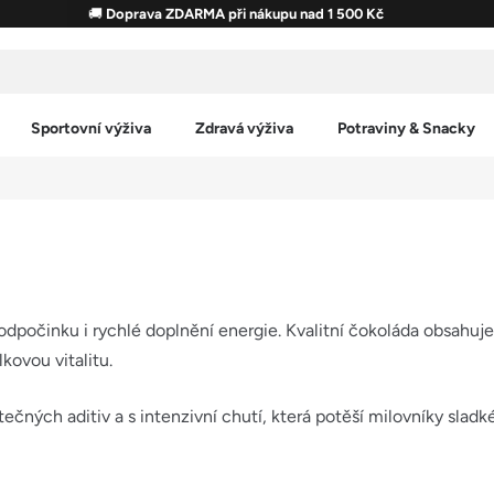
🚚
Doprava ZDARMA při nákupu nad 1 500 Kč
Sportovní výživa
Zdravá výživa
Potraviny & Snacky
 odpočinku i rychlé doplnění energie. Kvalitní čokoláda obsahuj
lkovou vitalitu.
tečných aditiv a s intenzivní chutí, která potěší milovníky slad