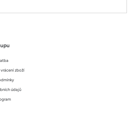
kupu
latba
vrácení zboží
odmínky
bních údajů
rogram