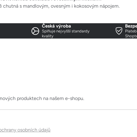
ě chutná s mandlovým, ovesným i kokosovým nápojem.
Česká výroba
Bezpe
Splňuje nejvyšší standardy
Plateb
kvality
Shopt
o nových produktech na našem e-shopu.
chrany osobních údajů