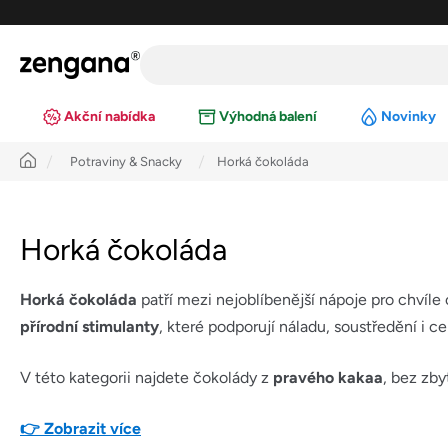
Přejít
na
obsah
Akční nabídka
Výhodná balení
Novinky
Úvod
Potraviny & Snacky
Horká čokoláda
Horká čokoláda
Horká čokoláda
patří mezi nejoblíbenější nápoje pro chvíle
přírodní stimulanty
, které podporují náladu, soustředění i ce
V této kategorii najdete čokolády z
pravého kakaa
, bez zby
👉 Zobrazit více