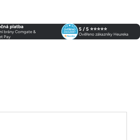
čná platba
5 / 5 ⭐⭐⭐⭐⭐
ní brány Comgate &
Ověřeno zákazníky Heureka
et Pay