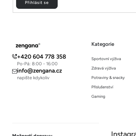
Přihlásit se
Kategorie
+420 604 778 358
Sportovní výživa
Po-Pá: 8:00 - 16:00
Zdravá výživa
info@zengana.cz
napište kdykoliv
Potraviny & snacky
Příslušenství
Gaming
Instag
Možnosti dopravy
Rychlá a
Sled