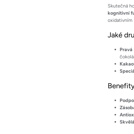
Skutečná hor
kognitivní 
oxidativním
Jaké dr
Pravá
čokolá
Kakao
Speciá
Benefity
Podpo
Zásob
Antiox
Skvělá