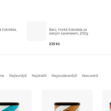
á čokoláda,
Barú, Horká čokoláda se
slaným karamelem, 250g
239 Kč
eme
Nejlevnější
Nejdražší
Nejprodávanější
Abecedně