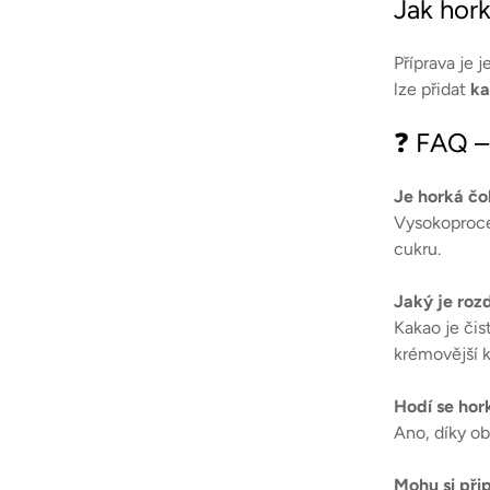
Jak hor
Příprava je
lze přidat
ka
❓ FAQ –
Je horká čo
Vysokoprocen
cukru.
Jaký je roz
Kakao je čis
krémovější k
Hodí se hor
Ano, díky o
Mohu si při