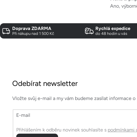
Ano, výborn
Doprava ZDARMA
Rychlá expedice
Při nákupu nad 1 500 Kč
do 48 hodin u vás
Z
á
Odebírat newsletter
p
a
Vložte svůj e-mail a my vám budeme zasílat informace 
t
E-mail
í
Přihlášením k odběru novinek souhlasíte s
podmínkami o