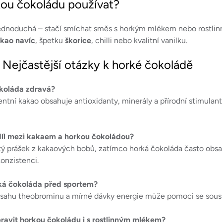
kou čokoládu používat?
 jednoduchá – stačí smíchat směs s horkým mlékem nebo rostlin
kao navíc
, špetku
škorice
, chilli nebo kvalitní vanilku.
 Nejčastější otázky k horké čokoládě
koláda zdravá?
tní kakao obsahuje antioxidanty, minerály a přírodní stimulan
díl mezi kakaem a horkou čokoládou?
tý prášek z kakaových bobů, zatímco horká čokoláda často obsahu
onzistenci.
ká čokoláda před sportem?
bsahu theobrominu a mírné dávky energie může pomoci se sou
pravit horkou čokoládu i s rostlinným mlékem?