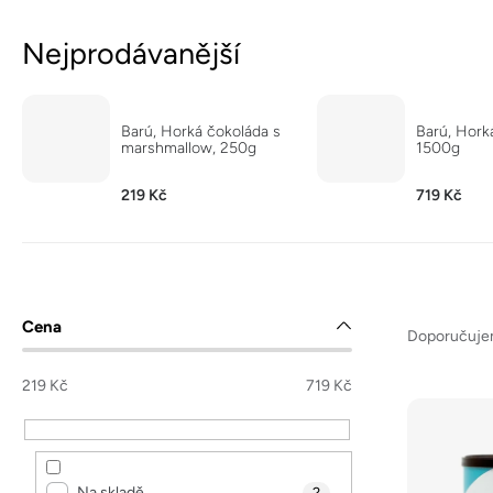
Nejprodávanější
Barú, Horká čokoláda s
Barú, Hork
marshmallow, 250g
1500g
219 Kč
719 Kč
Ř
P
Cena
a
Doporučuj
o
z
s
219
Kč
719
Kč
e
t
V
n
r
ý
í
a
p
Na skladě
2