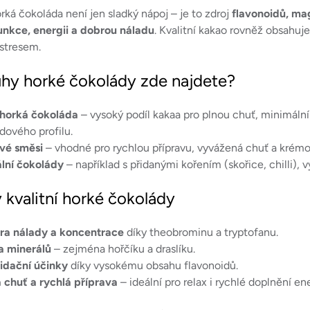
á
ká čokoláda není jen sladký nápoj – je to zdroj
flavonoidů, ma
d
funkce, energii a dobrou náladu
. Kvalitní kakao rovněž obsahuje
a
 stresem.
c
uhy horké čokolády zde najdete?
í
p
 horká čokoláda
– vysoký podíl kakaa pro plnou chuť, minimální
r
dového profilu.
v
vé směsi
– vhodné pro rychlou přípravu, vyvážená chuť a krémo
k
lní čokolády
– například s přidanými kořením (skořice, chilli), 
y
v
 kvalitní horké čokolády
ý
p
ra nálady a koncentrace
díky theobrominu a tryptofanu.
i
a minerálů
– zejména hořčíku a draslíku.
s
idační účinky
díky vysokému obsahu flavonoidů.
u
 chuť a rychlá příprava
– ideální pro relax i rychlé doplnění en