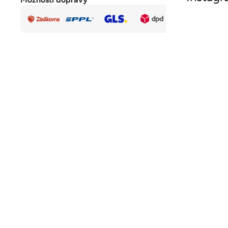
bezpečná
platba