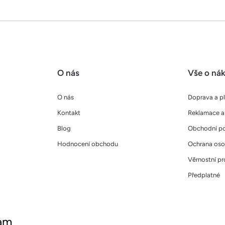
O nás
Vše o ná
O nás
Doprava a p
Kontakt
Reklamace a 
Blog
Obchodní p
Hodnocení obchodu
Ochrana oso
Věrnostní p
Předplatné
ram
ujte nás