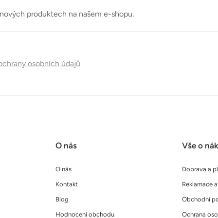
í
o nových produktech na našem e-shopu.
p
r
v
k
chrany osobních údajů
y
v
ý
p
i
s
u
O nás
Vše o ná
O nás
Doprava a p
Kontakt
Reklamace a 
Blog
Obchodní p
Hodnocení obchodu
Ochrana oso