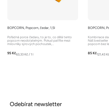
t
ů
BOPCORN, Popcorn, čedar, 1,5l
BOPCORN, Popc
Pořádná porce čedaru, to je to, co dělá tento
Kombinace slan
popcorn neodolatelným. Pokud patříte mezi
Náš bestseller
milovníky sýrových pochoutek,...
popcorn bez le
95 Kč
85 Kč
Měrná
Měrná
63,33 Kč / 1 l
121,43 Kč 
cena:
cena:
Z
á
Odebírat newsletter