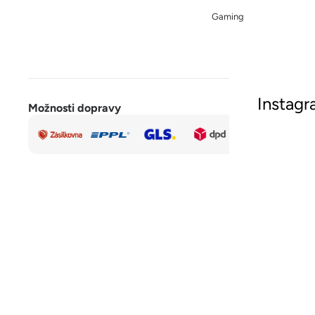
Gaming
Instag
Možnosti dopravy
Rychlá a
Sled
bezpečná
platba