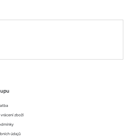
kupu
latba
vrácení zboží
odmínky
bních údajů