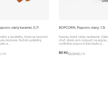
orn, slaný karamel, 0,7l
BOPCORN, Popcorn, slaný, 1,5l
ého a sladkého, která se neomrzí.
Klasika, která nikdy nezklame. Zákl
 vás dostane. Ručně vyráběný
chuť, která vám rozpustí na jazyku
pku a...
vyráběný popcorn bez lepku a...
80 Kč
Měrná
/ 1 l
53,33 Kč / 1 l
cena:
O
v
l
á
d
a
c