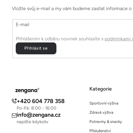
p
a
Vložte svůj e-mail a my vám budeme zasílat informace 
t
E-mail
í
Přihlášením k odběru novinek souhlasíte s
podmínkami o
Přihlásit se
Kategorie
+420 604 778 358
Sportovní výživa
Po-Pá: 8:00 - 16:00
Zdravá výživa
info@zengana.cz
napište kdykoliv
Potraviny & snacky
Příslušenství