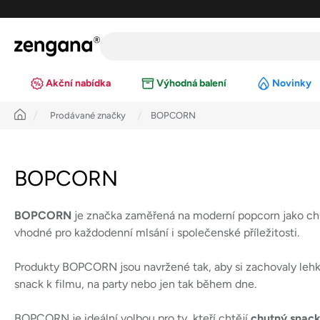
Přejít
na
obsah
Akční nabídka
Výhodná balení
Novinky
Úvod
Prodávané značky
BOPCORN
BOPCORN
BOPCORN
je značka zaměřená na moderní popcorn jako chu
vhodné pro každodenní mlsání i společenské příležitosti.
Produkty BOPCORN jsou navržené tak, aby si zachovaly lehko
snack k filmu, na party nebo jen tak během dne.
BOPCORN je ideální volbou pro ty, kteří chtějí
chutný snack