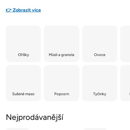
👉 Zobrazit více
Oříšky
Müsli a granola
Ovoce
Sušené maso
Popcorn
Tyčinky
Nejprodávanější