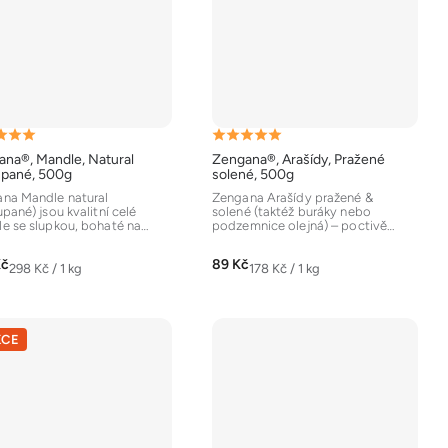
ěrné
Průměrné
na®, Mandle, Natural
Zengana®, Arašídy, Pražené
ocení
hodnocení
upané, 500g
solené, 500g
uktu
produktu
na Mandle natural
Zengana Arašídy pražené &
upané) jsou kvalitní celé
solené (taktéž buráky nebo
je
e se slupkou, bohaté na
podzemnice olejná) – poctivě
5,0
 tuky, vlákninu a přírodní...
křupavé, jemně solené a...
z
Kč
89 Kč
Měrná
Měrná
298 Kč / 1 kg
178 Kč / 1 kg
5
cena:
cena:
diček.
hvězdiček.
KCE