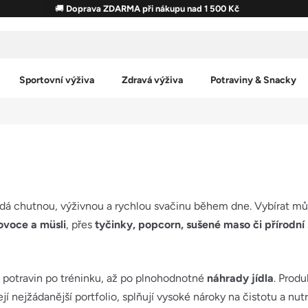
🚚
Doprava ZDARMA při nákupu nad 1 500 Kč
Sportovní výživa
Zdravá výživa
Potraviny & Snacky
edá chutnou, výživnou a rychlou svačinu během dne. Vybírat může
ovoce a müsli
, přes
tyčinky, popcorn, sušené maso či přírodní 
 potravin po tréninku, až po plnohodnotné
náhrady jídla
. Produ
ejí nejžádanější portfolio, splňují vysoké nároky na čistotu a nut