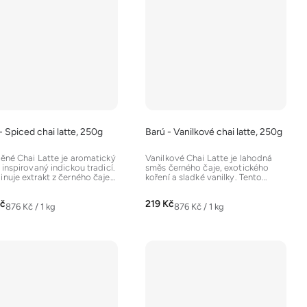
- Spiced chai latte, 250g
Barú - Vanilkové chai latte, 250g
ěné Chai Latte je aromatický
Vanilkové Chai Latte je lahodná
 inspirovaný indickou tradicí.
směs černého čaje, exotického
nuje extrakt z černého čaje
koření a sladké vanilky. Tento
sí...
nápoj je ideální pro...
Kč
219 Kč
Měrná
Měrná
876 Kč / 1 kg
876 Kč / 1 kg
cena:
cena: