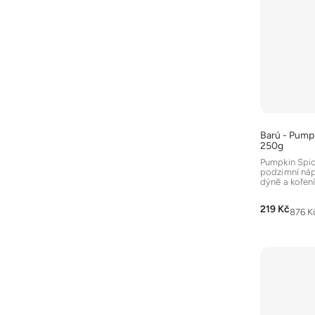
Barú - Pumpk
250g
Pumpkin Spice
podzimní náp
dýně a koření
kombinuje ext
219 Kč
Měrná
876 Kč
cena: