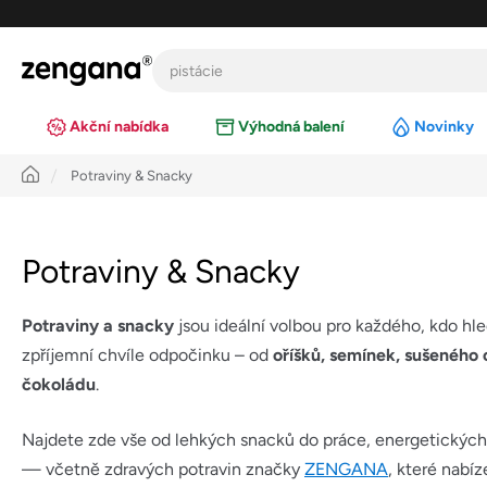
Přejít
na
obsah
Akční nabídka
Výhodná balení
Novinky
Úvod
Potraviny & Snacky
Potraviny & Snacky
Potraviny a snacky
jsou ideální volbou pro každého, kdo hl
zpříjemní chvíle odpočinku – od
oříšků, semínek, sušeného 
čokoládu
.
Najdete zde vše od lehkých snacků do práce, energetických
— včetně zdravých potravin značky
ZENGANA
, které nabíz