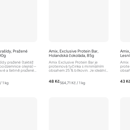
rašídy, Pražené
Amix, Exclusive Protein Bar,
Amix,
00g
Holandská čokoláda, 85g
Lesní
ídy pražené (taktéž
Amix Exclusive Protein Bar je
Amix 
podzemnice olejná) –
proteinová tyčinka s minimálním
prote
avé a šetrně pražené
obsahem 25 % bílkovin. Je ideální
obsah
..
jako rychlá svačina...
jako r
48 Kč
43 K
Měrná
/ 1 kg
564,71 Kč / 1 kg
cena: