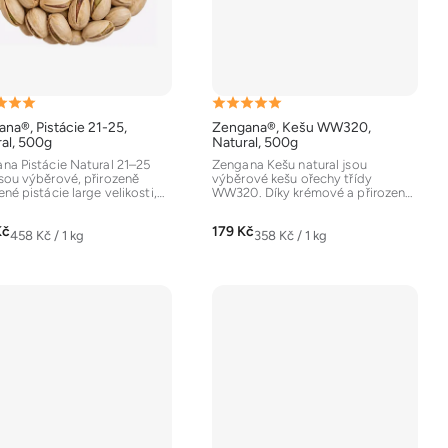
ěrné
Průměrné
na®, Pistácie 21-25,
Zengana®, Kešu WW320,
ocení
hodnocení
al, 500g
Natural, 500g
uktu
produktu
na Pistácie Natural 21–25
Zengana Kešu natural jsou
sou výběrové, přirozeně
výběrové kešu ořechy třídy
je
né pistácie large velikosti,
WW320. Díky krémové a přirozeně
5,0
vynikají...
máslové chuti a kvalitním...
z
Kč
179 Kč
Měrná
Měrná
458 Kč / 1 kg
358 Kč / 1 kg
5
cena:
cena:
diček.
hvězdiček.