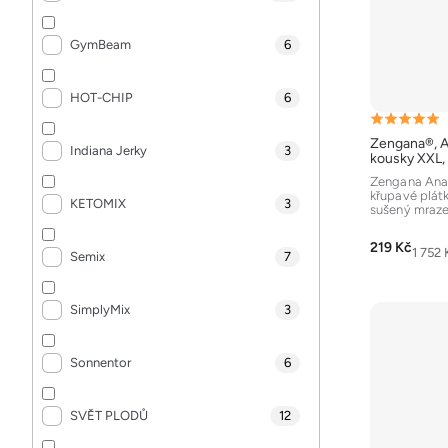
GymBeam
6
HOT-CHIP
6
Průměrné
Zengana®, A
hodnocení
Indiana Jerky
3
kousky XXL,
produktu
Zengana Anan
křupavé plát
je
KETOMIX
3
sušený mrazem
5,0
krásná barva 
z
219 Kč
Měrná
1 752 
Semix
7
5
cena:
hvězdiček.
SimplyMix
3
Sonnentor
6
SVĚT PLODŮ
12