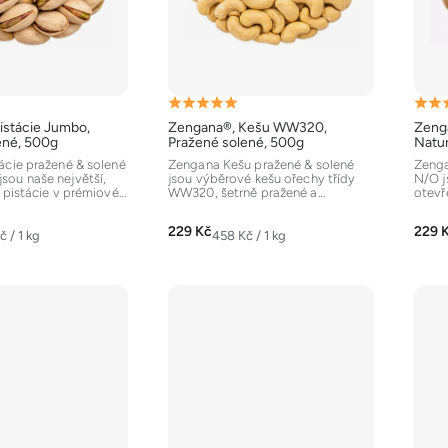
Průměrné
Prům
istácie Jumbo,
Zengana®, Kešu WW320,
Zenga
hodnocení
hodn
ené, 500g
Pražené solené, 500g
Natur
produktu
prod
ácie pražené & solené
Zengana Kešu pražené & solené
Zenga
ou naše největší,
jsou výběrové kešu ořechy třídy
N/O j
je
je
 pistácie v prémiové
WW320, šetrně pražené a
otevře
5,0
5,0
dochucené solí. Díky...
které 
z
z
229 Kč
229 
á
Měrná
č / 1 kg
458 Kč / 1 kg
5
5
cena:
hvězdiček.
hvěz