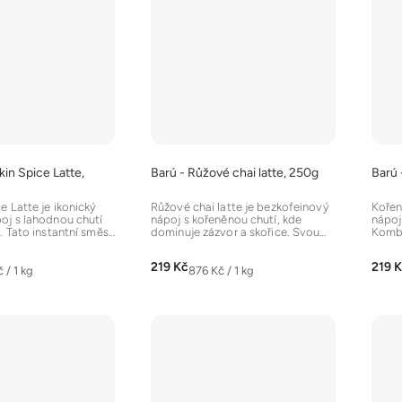
in Spice Latte,
Barú - Růžové chai latte, 250g
Barú 
 Latte je ikonický
Růžové chai latte je bezkofeinový
Kořen
oj s lahodnou chutí
nápoj s kořeněnou chutí, kde
nápoj
. Tato instantní směs
dominuje zázvor a skořice. Svou
Kombi
rakt...
krásnou růžovou barvu...
se smě
219 Kč
219 
Měrná
 / 1 kg
876 Kč / 1 kg
cena: