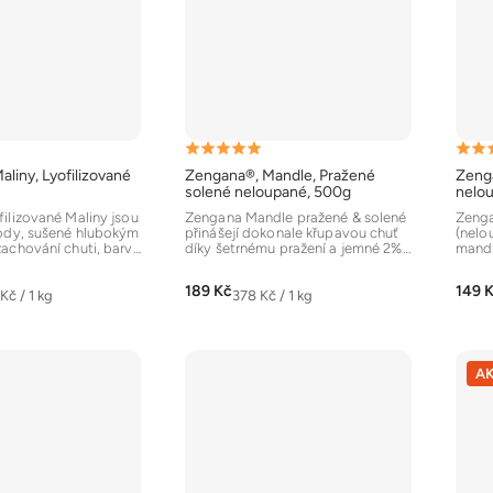
Průměrné
Prům
liny, Lyofilizované
Zengana®, Mandle, Pražené
Zenga
hodnocení
hodn
solené neloupané, 500g
nelo
produktu
prod
ilizované Maliny jsou
Zengana Mandle pražené & solené
Zenga
ody, sušené hlubokým
přinášejí dokonale křupavou chuť
(nelo
je
je
achování chuti, barvy
díky šetrnému pražení a jemné 2%
mandl
5,0
5,0
solení....
zdravé
z
z
189 Kč
149 
á
Měrná
Kč / 1 kg
378 Kč / 1 kg
5
5
cena:
hvězdiček.
hvěz
A