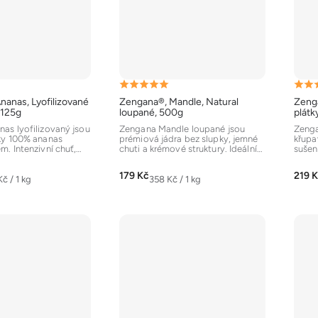
Průměrné
Prům
nanas, Lyofilizované
Zengana®, Mandle, Natural
Zenga
hodnocení
hodn
 125g
loupané, 500g
plátk
produktu
prod
as lyofilizovaný jsou
Zengana Mandle loupané jsou
Zenga
ky 100% ananas
prémiová jádra bez slupky, jemné
křupa
je
je
. Intenzivní chuť,
chuti a krémové struktury. Ideální
sušen
5,0
5,0
a bez...
do pečení, snídaní,...
krásná
z
z
179 Kč
219 
Měrná
Kč / 1 kg
358 Kč / 1 kg
5
5
cena:
hvězdiček.
hvěz