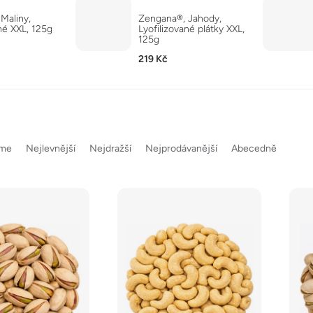
Maliny,
Zengana®, Jahody,
né XXL, 125g
Lyofilizované plátky XXL,
125g
219 Kč
eme
Nejlevnější
Nejdražší
Nejprodávanější
Abecedně