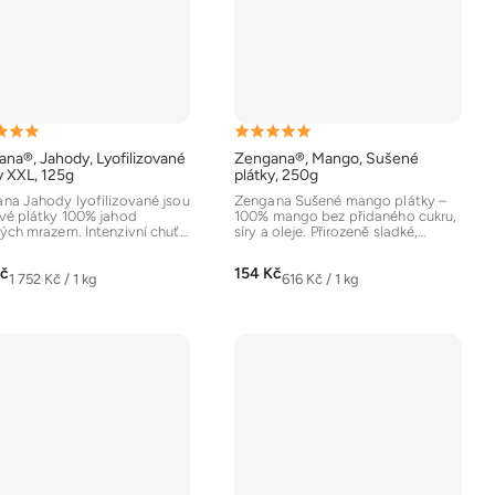
ěrné
Průměrné
na®, Jahody, Lyofilizované
Zengana®, Mango, Sušené
ocení
hodnocení
y XXL, 125g
plátky, 250g
uktu
produktu
na Jahody lyofilizované jsou
Zengana Sušené mango plátky –
vé plátky 100% jahod
100% mango bez přidaného cukru,
je
ých mrazem. Intenzivní chuť,
síry a oleje. Přirozeně sladké,
5,0
 barva a bez...
poddajné plátky ideální...
z
Kč
154 Kč
Měrná
Měrná
1 752 Kč / 1 kg
616 Kč / 1 kg
5
cena:
cena:
diček.
hvězdiček.