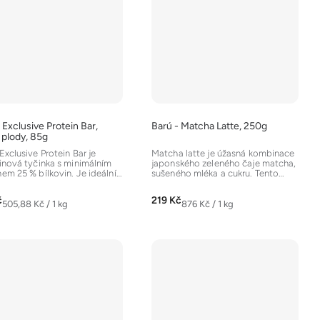
 Exclusive Protein Bar,
Barú - Matcha Latte, 250g
 plody, 85g
Exclusive Protein Bar je
Matcha latte je úžasná kombinace
inová tyčinka s minimálním
japonského zeleného čaje matcha,
em 25 % bílkovin. Je ideální
sušeného mléka a cukru. Tento
ychlá svačina...
nápoj si získal...
č
219 Kč
Měrná
Měrná
505,88 Kč / 1 kg
876 Kč / 1 kg
cena:
cena: