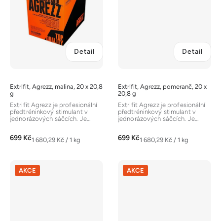
Detail
Detail
Extrifit, Agrezz, malina, 20 x 20,8
Extrifit, Agrezz, pomeranč, 20 x
g
20,8 g
Extrifit Agrezz je profesionální
Extrifit Agrezz je profesionální
předtréninkový stimulant v
předtréninkový stimulant v
jednorázových sáčcích. Je
jednorázových sáčcích. Je
navržen pro maximální
navržen pro maximální
stimulaci...
stimulaci...
699 Kč
699 Kč
Měrná
Měrná
1 680,29 Kč / 1 kg
1 680,29 Kč / 1 kg
cena:
cena:
AKCE
AKCE