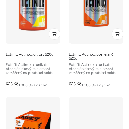
s
p
r
o
d
u
k
t
Extrifit, Actinox, citron, 620g
Extrifit, Actinox, pomeranč,
ů
620g
Extrifit Actinox je unikátní
Extrifit Actinox je unikátní
předtréninkový suplement
předtréninkový suplement
zaměřený na produkci oxidu
zaměřený na produkci oxidu
dusnatého (NO) pro
dusnatého (NO) pro
maximální...
maximální...
625 Kč
625 Kč
Měrná
Měrná
1 008,06 Kč / 1 kg
1 008,06 Kč / 1 kg
cena:
cena: