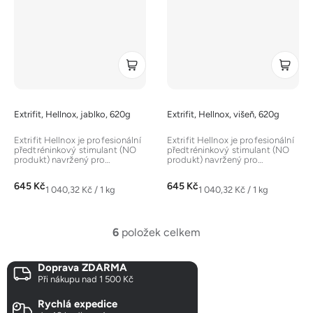
Extrifit, Hellnox, jablko, 620g
Extrifit, Hellnox, višeň, 620g
Extrifit Hellnox je profesionální
Extrifit Hellnox je profesionální
předtréninkový stimulant (NO
předtréninkový stimulant (NO
produkt) navržený pro
produkt) navržený pro
maximální sílu, napumpování a...
maximální sílu, napumpování a...
645 Kč
645 Kč
Měrná
Měrná
1 040,32 Kč / 1 kg
1 040,32 Kč / 1 kg
cena:
cena:
6
položek celkem
O
v
Doprava ZDARMA
l
Při nákupu nad 1 500 Kč
á
d
Rychlá expedice