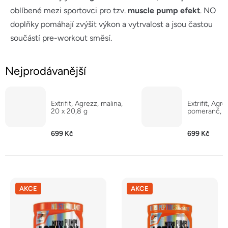
oblíbené mezi sportovci pro tzv.
muscle pump efekt
. NO
doplňky pomáhají zvýšit výkon a vytrvalost a jsou častou
součástí pre-workout směsí.
Nejprodávanější
Extrifit, Agrezz, malina,
Extrifit, Agre
20 x 20,8 g
pomeranč, 2
699 Kč
699 Kč
V
AKCE
AKCE
ý
p
i