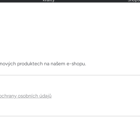
d
a
c
í
p
r
v
k
o nových produktech na našem e-shopu.
y
v
ý
p
chrany osobních údajů
i
s
u