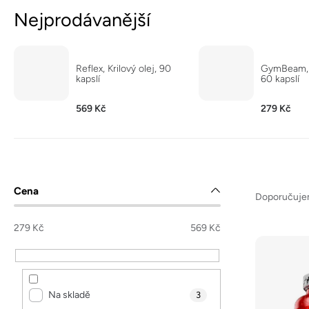
Nejprodávanější
Reflex, Krilový olej, 90
GymBeam, K
kapslí
60 kapslí
569 Kč
279 Kč
Ř
P
Cena
a
Doporučuj
o
z
s
279
Kč
569
Kč
e
t
V
n
r
ý
í
a
p
Na skladě
p
3
n
i