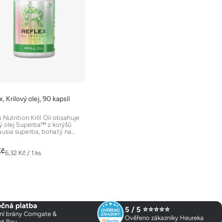
, Krilový olej, 90 kapslí
 Nutrition Krill Oil obsahuje
vý olej Superba™ z korýšů
usia superba, bohatý na
-3 mastné...
Kč
Měrná
6,32 Kč / 1 ks
cena:
čná platba
5 / 5 ⭐⭐⭐⭐⭐
ní brány Comgate &
Ověřeno zákazníky Heureka
et Pay