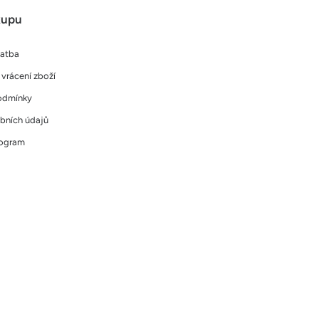
kupu
latba
vrácení zboží
odmínky
bních údajů
rogram