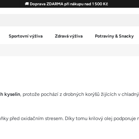
🚚
Doprava ZDARMA při nákupu nad 1 500 Kč
Sportovní výživa
Zdravá výživa
Potraviny & Snacky
 kyselin
, protože pochází z drobných korýšů žijících v chlad
 buňky před oxidačním stresem. Díky tomu krilový olej podporuje