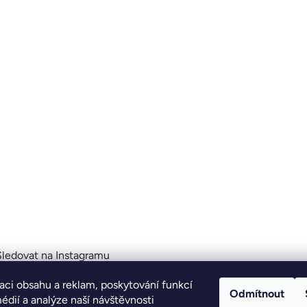
Sledovat na Instagramu
aci obsahu a reklam, poskytování funkcí
Odmítnout
édií a analýze naší návštěvnosti