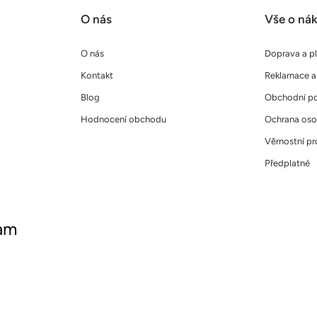
O nás
Vše o ná
O nás
Doprava a p
Kontakt
Reklamace a 
Blog
Obchodní p
Hodnocení obchodu
Ochrana oso
Věrnostní p
Předplatné
ram
ujte nás