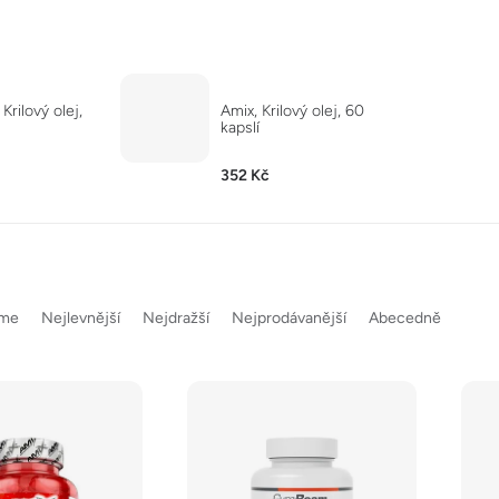
rilový olej,
Amix, Krilový olej, 60
kapslí
352 Kč
eme
Nejlevnější
Nejdražší
Nejprodávanější
Abecedně