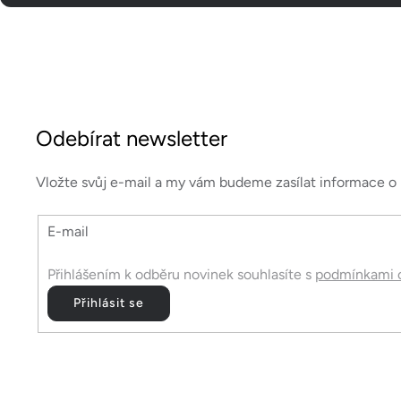
Z
á
Odebírat newsletter
p
a
Vložte svůj e-mail a my vám budeme zasílat informace 
t
E-mail
í
Přihlášením k odběru novinek souhlasíte s
podmínkami o
Přihlásit se