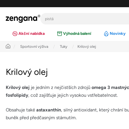
Přejít
na
obsah
Akční nabídka
Výhodná balení
Novinky
Úvod
Sportovní výživa
Tuky
Krilový olej
Krilový olej
Krilový olej
je jedním z nejčistších zdrojů
omega 3 mastných
fosfolipidy
, což zajišťuje jejich vysokou vstřebatelnost.
Obsahuje také
astaxanthin
, silný antioxidant, který chrání
buněk před předčasným stárnutím.