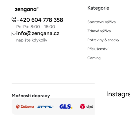
Kategorie
+420 604 778 358
Sportovní výživa
Po-Pá: 8:00 - 16:00
Zdravá výživa
info@zengana.cz
napište kdykoliv
Potraviny & snacky
Příslušenství
Gaming
Instag
Možnosti dopravy
Rychlá a
Sled
bezpečná
platba