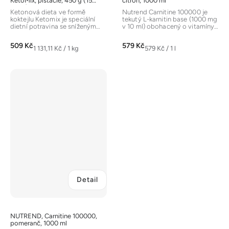
KetoMix, pistácie, 450 g (15
citrón, 1000 ml
porcí)
Ketonová dieta ve formě
Nutrend Carnitine 100000 je
koktejlu Ketomix je speciální
tekutý L-karnitin base (1000 mg
dietní potravina se sníženým
v 10 ml) obohacený o vitamíny
obsahem sacharidů, obohacená
B5 a B6. Podporuje...
o...
509 Kč
579 Kč
Měrná
Měrná
1 131,11 Kč / 1 kg
579 Kč / 1 l
cena:
cena:
Detail
NUTREND, Carnitine 100000,
pomeranč, 1000 ml