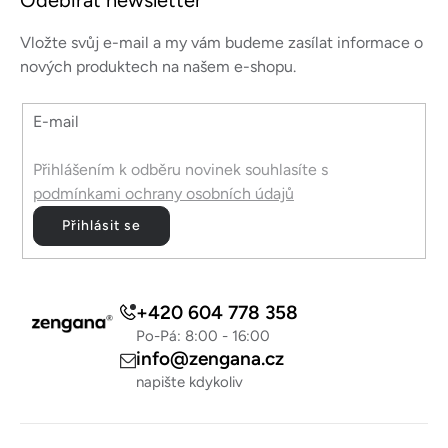
Odebírat newsletter
p
a
Vložte svůj e-mail a my vám budeme zasílat informace o
t
nových produktech na našem e-shopu.
í
E-mail
Přihlášením k odběru novinek souhlasíte s
podmínkami ochrany osobních údajů
Přihlásit se
+420 604 778 358
Po-Pá: 8:00 - 16:00
info@zengana.cz
napište kdykoliv