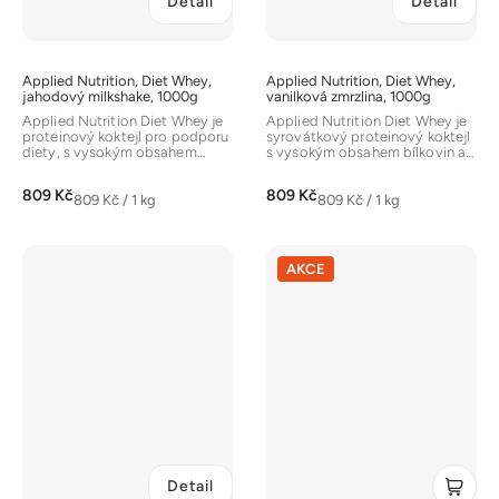
Detail
Detail
Applied Nutrition, Diet Whey,
Applied Nutrition, Diet Whey,
jahodový milkshake, 1000g
vanilková zmrzlina, 1000g
Applied Nutrition Diet Whey je
Applied Nutrition Diet Whey je
proteinový koktejl pro podporu
syrovátkový proteinový koktejl
diety, s vysokým obsahem
s vysokým obsahem bílkovin a
bílkovin a nízkým obsahem...
nízkým obsahem sacharidů a...
809 Kč
809 Kč
Měrná
Měrná
809 Kč / 1 kg
809 Kč / 1 kg
cena:
cena:
AKCE
Detail