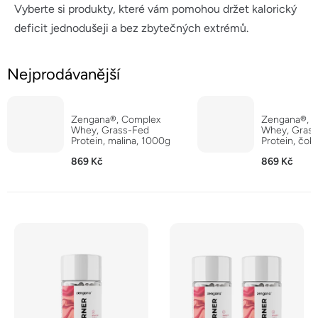
Vyberte si produkty, které vám pomohou držet kalorický
deficit jednodušeji a bez zbytečných extrémů.
Nejprodávanější
Zengana®, Complex
Zengana®, 
Whey, Grass-Fed
Whey, Gras
Protein, malina, 1000g
Protein, čok
milkshake, 
869 Kč
869 Kč
V
ý
p
i
s
p