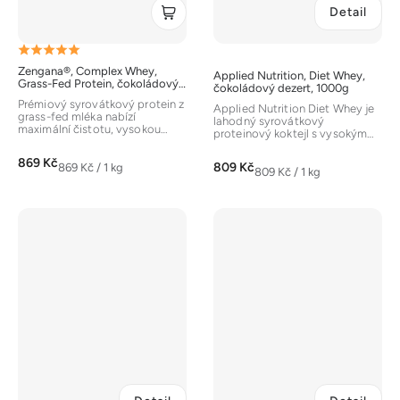
Detail
Průměrné
Zengana®, Complex Whey,
Applied Nutrition, Diet Whey,
hodnocení
Grass-Fed Protein, čokoládový
čokoládový dezert, 1000g
milkshake, 1000g
produktu
Prémiový syrovátkový protein z
Applied Nutrition Diet Whey je
grass-fed mléka nabízí
je
lahodný syrovátkový
maximální čistotu, vysokou
proteinový koktejl s vysokým
biologickou hodnotu a
5,0
obsahem bílkovin, navržený
plnohodnotný...
pro...
869 Kč
z
Měrná
809 Kč
869 Kč / 1 kg
Měrná
809 Kč / 1 kg
cena:
5
cena:
hvězdiček.