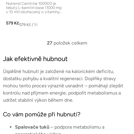
Nutrend Carnitine 100000 je
tekutý L-karnitin base (1000 mg
v 10 ml) obohacený o vitamíny
B5 a B6. Podporuje...
579 Kč
Měrná
579 Kč / 1 l
cena:
27
položek celkem
O
v
Jak efektivně hubnout
l
á
Úspěšné hubnutí je založené na kalorickém deficitu,
d
a
dostatku pohybu a kvalitní regeneraci. Doplňky stravy
c
mohou tento proces výrazně usnadnit – pomáhají zlepšit
í
kontrolu nad příjmem energie, podpořit metabolismus a
p
udržet stabilní výkon během dne.
r
v
Co vám pomůže při hubnutí?
k
y
Spalovače tuků
– podpora metabolismu a
v