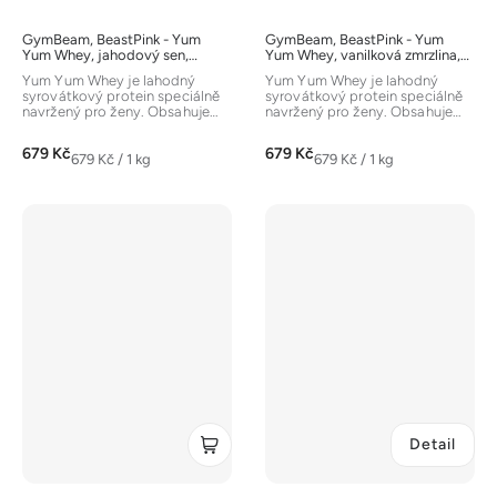
GymBeam, BeastPink - Yum
GymBeam, BeastPink - Yum
Yum Whey, jahodový sen,
Yum Whey, vanilková zmrzlina,
1000g
1000g
Yum Yum Whey je lahodný
Yum Yum Whey je lahodný
syrovátkový protein speciálně
syrovátkový protein speciálně
navržený pro ženy. Obsahuje
navržený pro ženy. Obsahuje
nejen kvalitní bílkoviny, ale
nejen kvalitní bílkoviny, ale
také...
také...
679 Kč
679 Kč
Měrná
Měrná
679 Kč / 1 kg
679 Kč / 1 kg
cena:
cena:
Detail