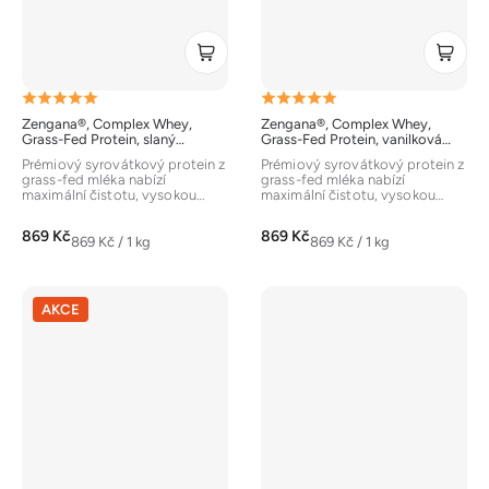
Průměrné
Průměrné
Zengana®, Complex Whey,
Zengana®, Complex Whey,
hodnocení
hodnocení
Grass-Fed Protein, slaný
Grass-Fed Protein, vanilková
karamel, 1000g
zmrzlina, 1000g
produktu
produktu
Prémiový syrovátkový protein z
Prémiový syrovátkový protein z
grass-fed mléka nabízí
grass-fed mléka nabízí
je
je
maximální čistotu, vysokou
maximální čistotu, vysokou
biologickou hodnotu a
biologickou hodnotu a
5,0
5,0
plnohodnotný...
plnohodnotný...
869 Kč
869 Kč
z
z
Měrná
Měrná
869 Kč / 1 kg
869 Kč / 1 kg
cena:
cena:
5
5
hvězdiček.
hvězdiček.
AKCE