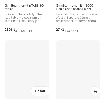
GymBeam, Karnitin TABS, 90
GymBeam, L-karnitin, 3000
tablet
Liquid Shot, ananas, 60 ml
L-Karnitin Tabs od GymBeam
L-Karnitin 3000 Liquid Shot je
jsou tablety s obsahem L-
efektivní spalovač tuku v
karnitin tartrátu, který je
praktické tekuté formě shotu.
populárním spalovačem tuku....
Obsahuje až 3000 mg...
289 Kč
27 Kč
Měrná
Měrná
3,21 Kč / 1 ks
450 Kč / 1 l
cena:
cena:
Detail