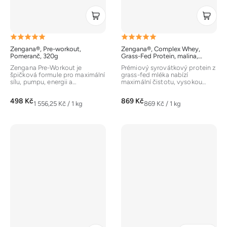
Průměrné
Průměrné
Zengana®, Pre-workout,
Zengana®, Complex Whey,
hodnocení
hodnocení
Pomeranč, 320g
Grass-Fed Protein, malina,
1000g
produktu
produktu
Zengana Pre-Workout je
Prémiový syrovátkový protein z
špičková formule pro maximální
grass-fed mléka nabízí
je
je
sílu, pumpu, energii a
maximální čistotu, vysokou
soustředění. Každá dávka
biologickou hodnotu a
5,0
5,0
obsahuje vysoké...
plnohodnotný...
498 Kč
869 Kč
z
z
Měrná
Měrná
1 556,25 Kč / 1 kg
869 Kč / 1 kg
cena:
cena:
5
5
hvězdiček.
hvězdiček.