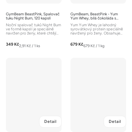
GymBeam BeastPink, Spalovač
GymBeam, BeastPink - Yum
tuku Night Burn, 120 kapslí
Yum Whey, bílá čokoláda s
kokosem, 1000g
Noční spalovač tuků Night Burn
Yum Yum Whey je lahodný
ve formě kapslí je speciálně
syrovátkový protein speciálně
navržen pro ženy, které chtějí
navržený pro ženy. Obsahuje
podpořit spalování tuků i...
nejen kvalitní bílkoviny, ale
také...
349 Kč
679 Kč
Měrná
Měrná
2,91 Kč / 1 ks
679 Kč / 1 kg
cena:
cena:
Detail
Detail