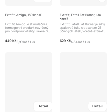
Extrifit, Amigo, 150 kapslí
Extrifit, Fatall Fat Burner, 130
kapslí
Extrifit Amigo je stimulační a
Extrifit Fatall Fat Burner je silný
termogenní produkt navržený
spalovač tuku s obsahem 21
pro podporu vitality, sexuální
účinných látek, včetně extraktů
svěžesti, energie a...
z Garcinia cambogia,...
449 Kč
629 Kč
Měrná
Měrná
2,99 Kč / 1 ks
4,84 Kč / 1 ks
cena:
cena:
Detail
Detail