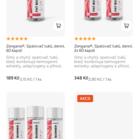
r
o
d
u
k
Průměrné
Průměrné
t
Zengana®, Spalovač tuků, denní,
Zengana®, Spalovač tuků, denní,
hodnocení
hodnocení
ů
60 kapslí
2x 60 kapslí
produktu
produktu
Silný a chytrý spalovač tuků,
Silný a chytrý spalovač tuků,
který kombinuje termogenní
který kombinuje termogenní
je
je
extrakty, adaptogeny a přírodní
extrakty, adaptogeny a přírodní
stimulaci energie. Obsahuje...
stimulaci energie. Obsahuje...
5,0
5,0
189 Kč
348 Kč
z
z
Měrná
Měrná
3,15 Kč / 1 ks
2,90 Kč / 1 ks
cena:
cena:
5
5
hvězdiček.
hvězdiček.
AKCE