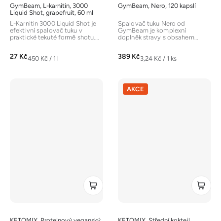
GymBeam, L-karnitin, 3000
GymBeam, Nero, 120 kapslí
Liquid Shot, grapefruit, 60 ml
L-Karnitin 3000 Liquid Shot je
Spalovač tuku Nero od
efektivní spalovač tuku v
GymBeam je komplexní
praktické tekuté formě shotu.
doplněk stravy s obsahem
Obsahuje až 3000 mg...
kofeinu, L-karnitinu a
rostlinných extraktů ze...
27 Kč
389 Kč
Měrná
Měrná
450 Kč / 1 l
3,24 Kč / 1 ks
cena:
cena:
AKCE
KETOMIX, Proteinový veganský
KETOMIX, Střední koktejl