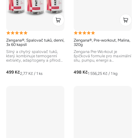
Průměrné
Průměrné
Zengana®, Spalovač tuků, denní,
Zengana®, Pre-workout, Malina,
hodnocení
hodnocení
3x 60 kapslí
320g
produktu
produktu
Silný a chytrý spalovač tuků,
Zengana Pre-Workout je
který kombinuje termogenní
špičková formule pro maximální
je
je
extrakty, adaptogeny a přírodní
sílu, pumpu, energii a
stimulaci energie. Obsahuje...
soustředění. Každá dávka
5,0
5,0
obsahuje vysoké...
499 Kč
498 Kč
z
z
Měrná
Měrná
2,77 Kč / 1 ks
1 556,25 Kč / 1 kg
cena:
cena:
5
5
hvězdiček.
hvězdiček.