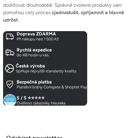
dodržovat dlouhodobě. Správně zvolené produkty vám
pomohou celý proces
zjednodušit, zpříjemnit a hlavně
udržet
.
Doprava ZDARMA
Při nákupu nad 1 500 Kč
Rychlá expedice
do 48 hodin u vás
Česká výroba
Splňuje nejvyšší standardy kvality
Bezpečná platba
Platební brány Comgate & Shoptet Pay
5 / 5 ⭐⭐⭐⭐⭐
Ověřeno zákazníky Heureka
Z
á