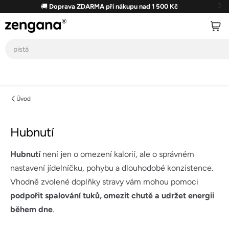
Přejít
🚚
Doprava ZDARMA při nákupu nad 1 500 Kč
na
obsah
Úvod
Hubnutí
Hubnutí
není jen o omezení kalorií, ale o správném
nastavení jídelníčku, pohybu a dlouhodobé konzistence.
Vhodně zvolené doplňky stravy vám mohou pomoci
podpořit spalování tuků, omezit chutě a udržet energii
během dne
.