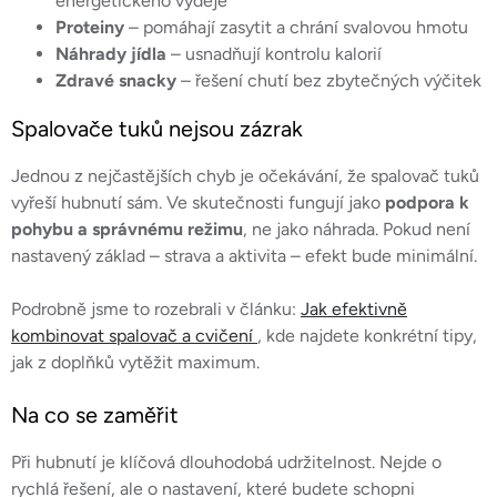
energetického výdeje
ý
Proteiny
– pomáhají zasytit a chrání svalovou hmotu
p
Náhrady jídla
– usnadňují kontrolu kalorií
i
Zdravé snacky
– řešení chutí bez zbytečných výčitek
s
u
Spalovače tuků nejsou zázrak
Jednou z nejčastějších chyb je očekávání, že spalovač tuků
vyřeší hubnutí sám. Ve skutečnosti fungují jako
podpora k
pohybu a správnému režimu
, ne jako náhrada. Pokud není
nastavený základ – strava a aktivita – efekt bude minimální.
Podrobně jsme to rozebrali v článku:
Jak efektivně
kombinovat spalovač a cvičení
, kde najdete konkrétní tipy,
jak z doplňků vytěžit maximum.
Na co se zaměřit
Při hubnutí je klíčová dlouhodobá udržitelnost. Nejde o
rychlá řešení, ale o nastavení, které budete schopni