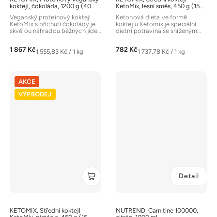
koktejl, čokoláda, 1200 g (40
KetoMix, lesní směs, 450 g (15
porcí)
porcí)
Veganský proteinový koktejl
Ketonová dieta ve formě
KetoMix s příchutí čokolády je
koktejlu Ketomix je speciální
skvělou náhradou běžných jídel.
dietní potravina se sníženým
Je bezlaktózový, bez lepku...
obsahem sacharidů, obohacená
o...
1 867 Kč
782 Kč
Měrná
Měrná
1 555,83 Kč / 1 kg
1 737,78 Kč / 1 kg
cena:
cena:
AKCE
VÝPRODEJ
Detail
KETOMIX, Střední koktejl
NUTREND, Carnitine 100000,