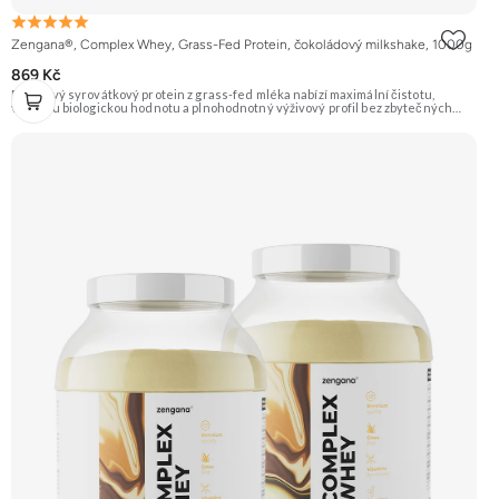
Zengana®, Complex Whey, Grass-Fed Protein, čokoládový milkshake, 1000g
869 Kč
Prémiový syrovátkový protein z grass-fed mléka nabízí maximální čistotu,
vysokou biologickou hodnotu a plnohodnotný výživový profil bez zbytečných
přísad. Každá dávka spojuje tři formy syrovátky – koncentrát, izolát a hydrolyzát
– obohacené o DigeZyme® a Aquamin®. Obsahuje kompletní spektrum
aminokyselin včetně 6,9 g BCAA na porci. DigeZyme® zlepšuje vstřebávání
bílkovin, zatímco Aquamin®, přírodní komplex z mořských řas, doplňuje vápník,
hořčík a stopové prvky pro optimální regeneraci a funkci svalů. Výsledkem je
protein s vynikající využitelností, čistým složením a dokonale vyváženou chutí.
🐄 Grass-fed protein 🧬 3 formy syrovátky 💪 Růst svalů ⚡ Rychlá regenerace 🧪
Enzymy & minerály 😋 Skvělá chuť