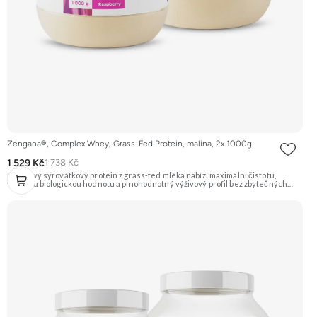
Zengana®, Complex Whey, Grass-Fed Protein, malina, 2x 1000g
1 529 Kč
1 738 Kč
Prémiový syrovátkový protein z grass-fed mléka nabízí maximální čistotu,
vysokou biologickou hodnotu a plnohodnotný výživový profil bez zbytečných
přísad. Každá dávka spojuje tři formy syrovátky – koncentrát, izolát a hydrolyzát
– obohacené o DigeZyme® a Aquamin®. Obsahuje kompletní spektrum
aminokyselin včetně 6,9 g BCAA na porci. DigeZyme® zlepšuje vstřebávání
bílkovin, zatímco Aquamin®, přírodní komplex z mořských řas, doplňuje vápník,
hořčík a stopové prvky pro optimální regeneraci a funkci svalů. Výsledkem je
protein s vynikající využitelností, čistým složením a dokonale vyváženou chutí.
🐄 Grass-fed protein 🧬 3 formy syrovátky 💪 Růst svalů ⚡ Rychlá regenerace 🧪
Enzymy & minerály 😋 Skvělá chuť