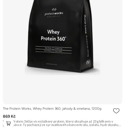
The Protein Works, Whey Protein 360, jahody & smetana, 1200g
869 Kč
Whey Protein 360 je vícesložkový protein, který obsahuje až 23 g bílkovin v
jedné dávce. Ty pocházejí ze syrovátkového koncentrátu, izolátu, hydrolyzátu,