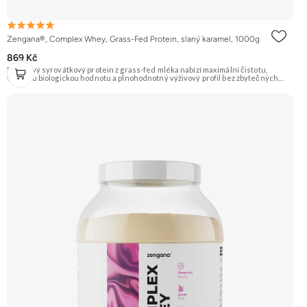
Zengana®, Complex Whey, Grass-Fed Protein, slaný karamel, 1000g
869 Kč
Prémiový syrovátkový protein z grass-fed mléka nabízí maximální čistotu,
vysokou biologickou hodnotu a plnohodnotný výživový profil bez zbytečných
přísad. Každá dávka spojuje tři formy syrovátky – koncentrát, izolát a hydrolyzát
– obohacené o DigeZyme® a Aquamin®. Obsahuje kompletní spektrum
aminokyselin včetně 6,9 g BCAA na porci. DigeZyme® zlepšuje vstřebávání
bílkovin, zatímco Aquamin®, přírodní komplex z mořských řas, doplňuje vápník,
hořčík a stopové prvky pro optimální regeneraci a funkci svalů. Výsledkem je
protein s vynikající využitelností, čistým složením a dokonale vyváženou chutí.
🐄 Grass-fed protein 🧬 3 formy syrovátky 💪 Růst svalů ⚡ Rychlá regenerace 🧪
Enzymy & minerály 😋 Skvělá chuť