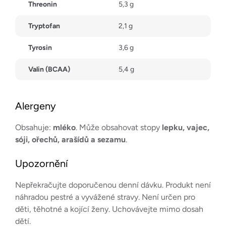
Threonin
5,3 g
Tryptofan
2,1 g
Tyrosin
3,6 g
Valin (BCAA)
5,4 g
Alergeny
Obsahuje:
mléko
. Může obsahovat stopy
lepku, vajec,
sóji, ořechů, arašídů a sezamu
.
Upozornění
Nepřekračujte doporučenou denní dávku. Produkt není
náhradou pestré a vyvážené stravy. Není určen pro
děti, těhotné a kojící ženy. Uchovávejte mimo dosah
dětí.