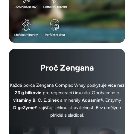
Proč Zengana
Každá porce Zengana Complex Whey poskytuje
více než
23 g bílkovin
pro regeneraci i imunitu. Obohaceno o
vitaminy B, C, E
,
zinek
a minerály
Aquamin®
. Enzymy
DigeZyme®
zajišťují lehkou stravitelnost. Bez umělých
plnidel a sladidel.