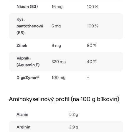
Niacin (B3)
16 mg
100 %
Kys.
pantothenová
6 mg
100 %
(B5)
Zinek
8 mg
80 %
Vápník
320 mg
40 %
(Aquamin F)
DigeZyme®
100 mg
–
Aminokyselinový profil (na 100 g bílkovin)
Alanin
5,2 g
Arginin
2,9 g