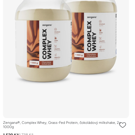
Zengana®, Complex Whey, Grass-Fed Protein, čokoládový milkshake, 2x
1000g
1 738 Kč