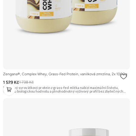
Zengana®, Complex Whey, Grass-Fed Protein, vanilková zmrzlina, 2x 1000g
1 529 Kč
1 738 Kč
Prémiový syrovátkový protein z grass-fed mléka nabízí maximální čistotu,
vysokou biologickou hodnotu a plnohodnotný výživový profil bez zbytečných
přísad. Každá dávka spojuje tři formy syrovátky – koncentrát, izolát a hydrolyzát
– obohacené o DigeZyme® a Aquamin®. Obsahuje kompletní spektrum
aminokyselin včetně 6,9 g BCAA na porci. DigeZyme® zlepšuje vstřebávání
bílkovin, zatímco Aquamin®, přírodní komplex z mořských řas, doplňuje vápník,
hořčík a stopové prvky pro optimální regeneraci a funkci svalů. Výsledkem je
protein s vynikající využitelností, čistým složením a dokonale vyváženou chutí.
🐄 Grass-fed protein 🧬 3 formy syrovátky 💪 Růst svalů ⚡ Rychlá regenerace 🧪
Enzymy & minerály 😋 Skvělá chuť