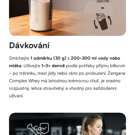
Dávkování
Smíchejte
1 odměrku (30 g)
s
200–300 ml vody nebo
mléka
. Užívejte
1–3× denně
podle potřeby příjmu bílkovin
– po tréninku, mezi jídly nebo ráno po probuzení. Zengana
Complex Whey má lahodnou krémovou chuť, je snadno
rozpustný, lehce stravitelný a vhodný pro každodenní
užívání.