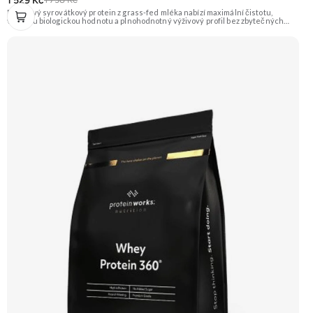
1 529 Kč
Prémiový syrovátkový protein z grass-fed mléka nabízí maximální čistotu,
vysokou biologickou hodnotu a plnohodnotný výživový profil bez zbytečných
přísad. Každá dávka spojuje tři formy syrovátky – koncentrát, izolát a hydrolyzát
– obohacené o DigeZyme® a Aquamin®. Obsahuje kompletní spektrum
aminokyselin včetně 6,9 g BCAA na porci. DigeZyme® zlepšuje vstřebávání
bílkovin, zatímco Aquamin®, přírodní komplex z mořských řas, doplňuje vápník,
hořčík a stopové prvky pro optimální regeneraci a funkci svalů. Výsledkem je
protein s vynikající využitelností, čistým složením a dokonale vyváženou chutí.
🐄 Grass-fed protein 🧬 3 formy syrovátky 💪 Růst svalů ⚡ Rychlá regenerace 🧪
Enzymy & minerály 😋 Skvělá chuť