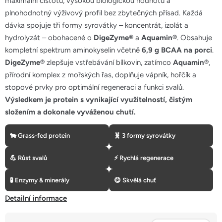
maximální čistotu, vysokou biologickou hodnotu a
5
plnohodnotný výživový profil bez zbytečných přísad. Každá
hvězdiček.
dávka spojuje tři formy syrovátky – koncentrát, izolát a
hydrolyzát – obohacené o
DigeZyme®
a
Aquamin®
. Obsahuje
kompletní spektrum aminokyselin včetně
6,9 g BCAA na porci
.
DigeZyme®
zlepšuje vstřebávání bílkovin, zatímco
Aquamin®
,
přírodní komplex z mořských řas, doplňuje vápník, hořčík a
stopové prvky pro optimální regeneraci a funkci svalů.
Výsledkem je protein s vynikající využitelností, čistým
složením a dokonale vyváženou chutí.
🐄 Grass-fed protein
🧬 3 formy syrovátky
💪 Růst svalů
⚡ Rychlá regenerace
🧪 Enzymy & minerály
😋 Skvělá chuť
Detailní informace