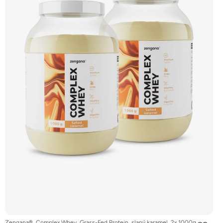
Zengana®, Complex Whey, Grass-Fed Protein, slaný karamel, 2x 1000g