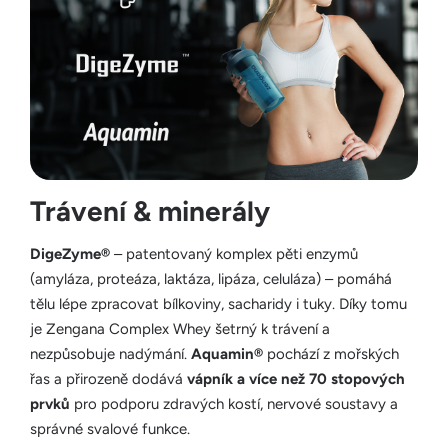
Trávení & minerály
DigeZyme®
– patentovaný komplex pěti enzymů
(amyláza, proteáza, laktáza, lipáza, celuláza) – pomáhá
tělu lépe zpracovat bílkoviny, sacharidy i tuky. Díky tomu
je Zengana Complex Whey šetrný k trávení a
nezpůsobuje nadýmání.
Aquamin®
pochází z mořských
řas a přirozeně dodává
vápník a více než 70 stopových
prvků
pro podporu zdravých kostí, nervové soustavy a
správné svalové funkce.