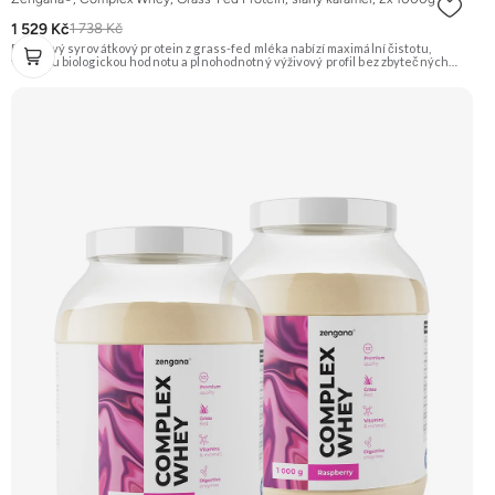
1 529 Kč
1 738 Kč
Prémiový syrovátkový protein z grass-fed mléka nabízí maximální čistotu,
vysokou biologickou hodnotu a plnohodnotný výživový profil bez zbytečných
přísad. Každá dávka spojuje tři formy syrovátky – koncentrát, izolát a hydrolyzát
– obohacené o DigeZyme® a Aquamin®. Obsahuje kompletní spektrum
aminokyselin včetně 6,9 g BCAA na porci. DigeZyme® zlepšuje vstřebávání
bílkovin, zatímco Aquamin®, přírodní komplex z mořských řas, doplňuje vápník,
hořčík a stopové prvky pro optimální regeneraci a funkci svalů. Výsledkem je
protein s vynikající využitelností, čistým složením a dokonale vyváženou chutí.
🐄 Grass-fed protein 🧬 3 formy syrovátky 💪 Růst svalů ⚡ Rychlá regenerace 🧪
Enzymy & minerály 😋 Skvělá chuť