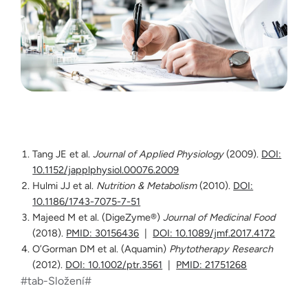
Tang JE et al.
Journal of Applied Physiology
(2009).
DOI:
10.1152/japplphysiol.00076.2009
Hulmi JJ et al.
Nutrition & Metabolism
(2010).
DOI:
10.1186/1743-7075-7-51
Majeed M et al. (DigeZyme®)
Journal of Medicinal Food
(2018).
PMID: 30156436
|
DOI: 10.1089/jmf.2017.4172
O’Gorman DM et al. (Aquamin)
Phytotherapy Research
(2012).
DOI: 10.1002/ptr.3561
|
PMID: 21751268
#tab-Složení#