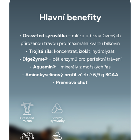
Hlavní benefity
•
Grass-fed syrovátka
– mléko od krav živených
přirozenou travou pro maximální kvalitu bílkovin
•
Trojitá síla
: koncentrát, izolát, hydrolyzát
•
DigeZyme®
– pět enzymů pro perfektní trávení
•
Aquamin®
– minerály z mořských řas
•
Aminokyselinový profil
včetně
6,9 g BCAA
•
Prémiová chuť