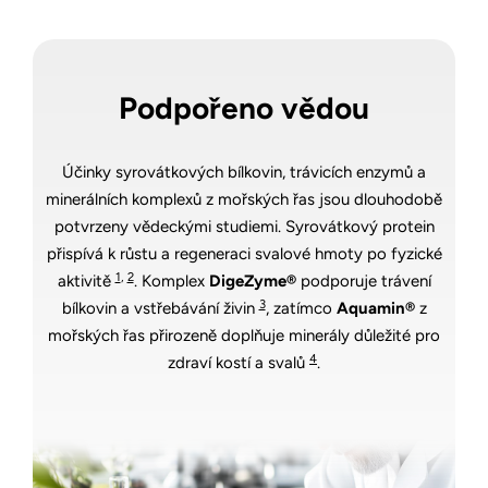
Podpořeno vědou
Účinky syrovátkových bílkovin, trávicích enzymů a
minerálních komplexů z mořských řas jsou dlouhodobě
potvrzeny vědeckými studiemi. Syrovátkový protein
přispívá k růstu a regeneraci svalové hmoty po fyzické
1
,
2
aktivitě
. Komplex
DigeZyme®
podporuje trávení
3
bílkovin a vstřebávání živin
, zatímco
Aquamin®
z
mořských řas přirozeně doplňuje minerály důležité pro
4
zdraví kostí a svalů
.