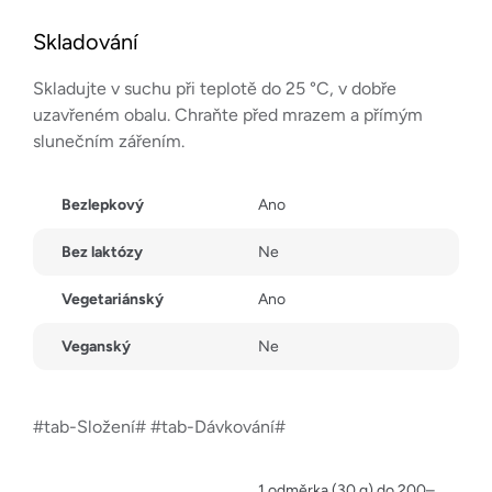
Skladování
Skladujte v suchu při teplotě do 25 °C, v dobře
uzavřeném obalu. Chraňte před mrazem a přímým
slunečním zářením.
Bezlepkový
Ano
Bez laktózy
Ne
Vegetariánský
Ano
Veganský
Ne
#tab-Složení# #tab-Dávkování#
1 odměrka (30 g) do 200–