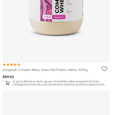
Zengana®, Complex Whey, Grass-Fed Protein, malina, 1000g
869 Kč
Prémiový syrovátkový protein z grass-fed mléka nabízí maximální čistotu,
vysokou biologickou hodnotu a plnohodnotný výživový profil bez zbytečných
přísad. Každá dávka spojuje tři formy syrovátky – koncentrát, izolát a hydrolyzát
– obohacené o DigeZyme® a Aquamin®. Obsahuje kompletní spektrum
aminokyselin včetně 6,9 g BCAA na porci. DigeZyme® zlepšuje vstřebávání
bílkovin, zatímco Aquamin®, přírodní komplex z mořských řas, doplňuje vápník,
hořčík a stopové prvky pro optimální regeneraci a funkci svalů. Výsledkem je
protein s vynikající využitelností, čistým složením a dokonale vyváženou chutí.
🐄 Grass-fed protein 🧬 3 formy syrovátky 💪 Růst svalů ⚡ Rychlá regenerace 🧪
Enzymy & minerály 😋 Skvělá chuť