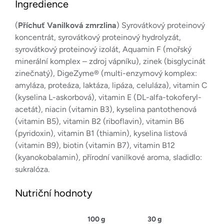
Ingredience
(
Příchuť Vanilková zmrzlina
) Syrovátkový proteinový
koncentrát, syrovátkový proteinový hydrolyzát,
syrovátkový proteinový izolát, Aquamin F (mořský
minerální komplex – zdroj vápníku), zinek (bisglycinát
zinečnatý), DigeZyme® (multi-enzymový komplex:
amyláza, proteáza, laktáza, lipáza, celuláza), vitamin C
(kyselina L-askorbová), vitamin E (DL-alfa-tokoferyl-
acetát), niacin (vitamin B3), kyselina pantothenová
(vitamin B5), vitamin B2 (riboflavin), vitamin B6
(pyridoxin), vitamin B1 (thiamin), kyselina listová
(vitamin B9), biotin (vitamin B7), vitamin B12
(kyanokobalamin), přírodní vanilkové aroma, sladidlo:
sukralóza.
Nutriční hodnoty
100 g
30 g