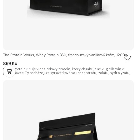
The Protein Works, Whey Protein 360, francouzský vanilkový krém, 1200g
869 Kč
Whey Protein 360 je vícesložkový protein, který obsahuje až 23 g bílkovin v
jedné dávce. Ty pocházejí ze syrovátkového koncentrátu, izolátu, hydrolyzátu,
mléčného a sójového proteinu. Díky tomu má různé doby vstřebávání a postará
se tak o postupné zásobování svalů aminokyselinami. Je ideální pro sportovce,
kteří usilují o růst svalové hmoty a zefektivnění regenerace. Příchuť
Francouzský vanilkový krém, balení 1200g. Doporučujeme vyzkoušet
ZENGANA, Grass-fed, Whey protein, DigeZyme®, Aquamin® Prémiová kvalita
Skvělá chuť a rozpustnost Kvalitní Grass-Fed protein Výhodná cena Vyzkoušet