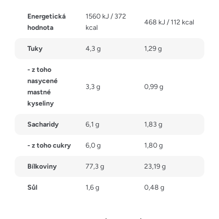
Energetická
1560 kJ / 372
468 kJ / 112 kcal
hodnota
kcal
Tuky
4,3 g
1,29 g
- z toho
nasycené
3,3 g
0,99 g
mastné
kyseliny
Sacharidy
6,1 g
1,83 g
- z toho cukry
6,0 g
1,80 g
Bílkoviny
77,3 g
23,19 g
Sůl
1,6 g
0,48 g