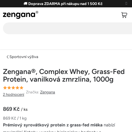
Přejít
🚚
Doprava ZDARMA při nákupu nad 1 500 Kč
na
obsah
Sportovní výživa
Zengana®, Complex Whey, Grass-Fed
Protein, vanilková zmrzlina, 1000g
Průměrné
Značka:
Zengana
2 hodnocení
hodnocení
produktu
869 Kč
/ ks
je
Měrná
869 Kč / 1 kg
5,0
cena:
Prémiový syrovátkový protein z grass-fed mléka
nabízí
z