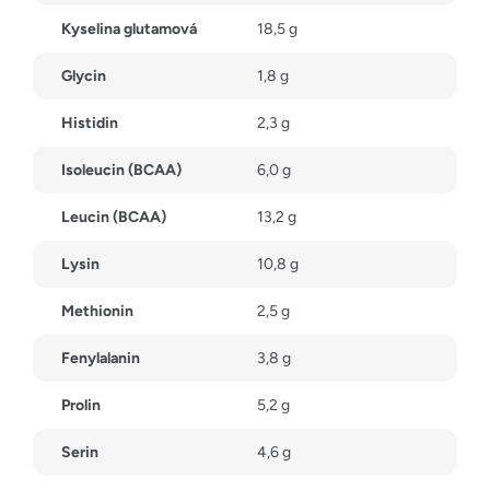
Kyselina glutamová
18,5 g
Glycin
1,8 g
Histidin
2,3 g
Isoleucin (BCAA)
6,0 g
Leucin (BCAA)
13,2 g
Lysin
10,8 g
Methionin
2,5 g
Fenylalanin
3,8 g
Prolin
5,2 g
Serin
4,6 g