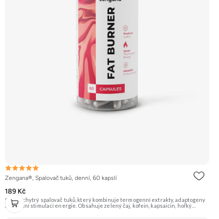
Zengana®, Spalovač tuků, denní, 60 kapslí
189 Kč
Silný a chytrý spalovač tuků, který kombinuje termogenní extrakty, adaptogeny
a přírodní stimulaci energie. Obsahuje zelený čaj, kofein, kapsaicin, hořký
pomeranč, guaranu a Coleus forskohlii pro maximální podporu
metabolismu. Rhodiola rosea pomáhá zvyšovat odolnost proti únavě, zatímco L-