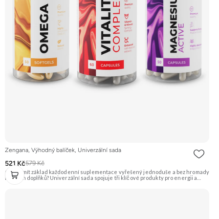
Zengana, Výhodný balíček, Univerzální sada
521 Kč
579 Kč
Chceš mít základ každodenní suplementace vyřešený jednoduše a bez hromady
různých doplňků? Univerzální sada spojuje tři klíčové produkty pro energii a
vitalitu, srdce a mozek, svaly a snížení únavy. Promyšlený základ pro každý den –
bez zbytečného překrývání a přemýšlení, co všechno ještě potřebuješ. V balíčku:
Vitality Complex · Omega-3 · Magnesium Active ⚡ Méně únavy ❤️ Podpora srdce
🧠 Podpora mozku 💪 Podpora svalů 🛡️ Každodenní vitalita ✅ 3 základy v jednom