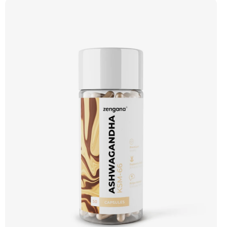
tyrosin a ženšen podporují fokus, motivaci a stabilní energii bez výkyvů.
BioPerine® zajišťuje lepší vstřebatelnost všech aktivních látek. 🔥 Termogenní
efekt ⚡ Energie na trénink 🧠 Ostrý fokus 🔋 Rychlý nástup 💊 BioPerine® 🌱
Vegan kapsle