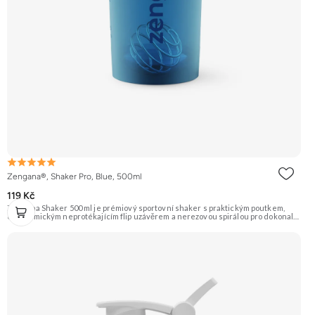
Zengana®, Shaker Pro, Blue, 500ml
119 Kč
Zengana Shaker 500 ml je prémiový sportovní shaker s praktickým poutkem,
ergonomickým neprotékajícím flip uzávěrem a nerezovou spirálou pro dokonale
jemné rozmíchání. Díky BPA-free plastu, zaoblenému dnu a pevné konstrukci je
ideální pro každodenní použití doma, v práci i ve fitku.