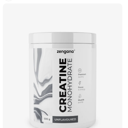
minerálů a rostlinných extraktů pro energii a celkovou rovnováhu, Zengana
Vitamin D3+K2 podporuje imunitní systém a zdraví kostí a Zengana Liposomální
Vitamin C přináší vysoce vstřebatelnou formu vitaminu C pro antioxidační
ochranu a podporu obranyschopnosti. Dohromady tvoří systematický základ pro
období zvýšené zátěže i dlouhodobou péči o zdraví. Promyšlené dávky, kvalitní
suroviny v prémiových formách a čisté složení.