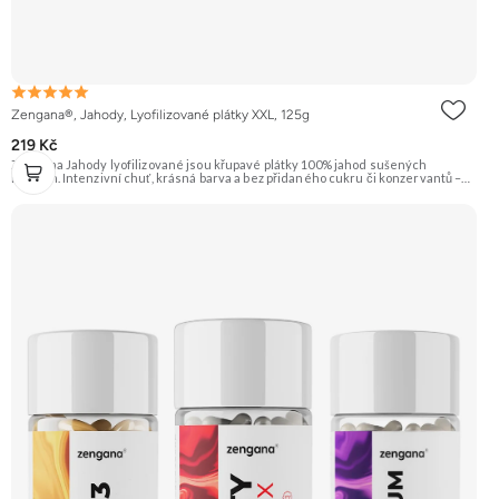
Zengana®, Jahody, Lyofilizované plátky XXL, 125g
219 Kč
Zengana Jahody lyofilizované jsou křupavé plátky 100% jahod sušených
mrazem. Intenzivní chuť, krásná barva a bez přidaného cukru či konzervantů –
ideální do jogurtu, kaší, müsli i jen tak na mlsání. 🍓 100% jahody ❌ Bez
přidaného cukru ❄️ Lyofilizované 😋 Přirozeně sladká chuť