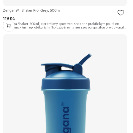
Zengana®, Shaker Pro, Grey, 500ml
119 Kč
Zengana Shaker 500 ml je prémiový sportovní shaker s praktickým poutkem,
ergonomickým neprotékajícím flip uzávěrem a nerezovou spirálou pro dokonale
jemné rozmíchání. Díky BPA-free plastu, zaoblenému dnu a pevné konstrukci je
ideální pro každodenní použití doma, v práci i ve fitku.