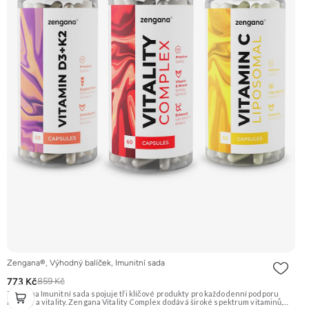
Zengana®, Výhodný balíček, Imunitní sada
773 Kč
859 Kč
Zengana Imunitní sada spojuje tři klíčové produkty pro každodenní podporu
imunity a vitality. Zengana Vitality Complex dodává široké spektrum vitaminů,