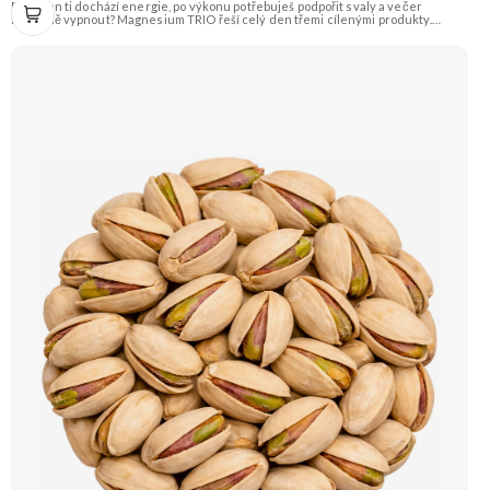
Přes den ti dochází energie, po výkonu potřebuješ podpořit svaly a večer
konečně vypnout? Magnesium TRIO řeší celý den třemi cílenými produkty.
Energy pro denní energii, Active pro svaly a regeneraci a Sleep pro večerní
zklidnění. Nemusíš řešit, jaký hořčík kdy zvolit. Máš jednoduchý systém od rána
až do večera v jednom balíčku. V balíčku: Magnesium Energy · Magnesium
Active · Magnesium Sleep ⚡ Nakopni energii 💪 Podpoř svaly 🔋 Méně únavy ♻️
Podpoř regeneraci 🌙 Večer vypni 🔄 Ráno. Výkon. Večer.