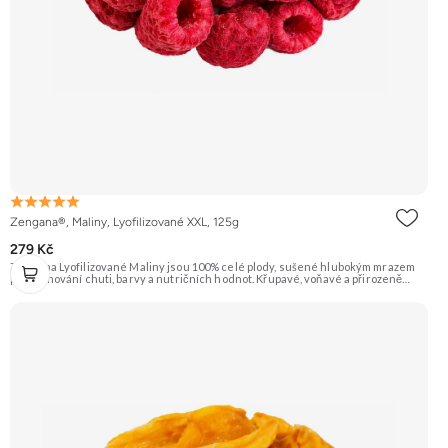
Zengana®, Maliny, Lyofilizované XXL, 125g
279 Kč
Zengana Lyofilizované Maliny jsou 100% celé plody, sušené hlubokým mrazem
pro zachování chuti, barvy a nutričních hodnot. Křupavé, voňavé a přirozeně
sladkokyselé – ideální do jogurtů, kaší, smoothie i na svačinu. 🍓 100% maliny ❌
Bez přidaného cukru ❄️ Lyofilizované 😋 Svěží sladkokyselá chuť