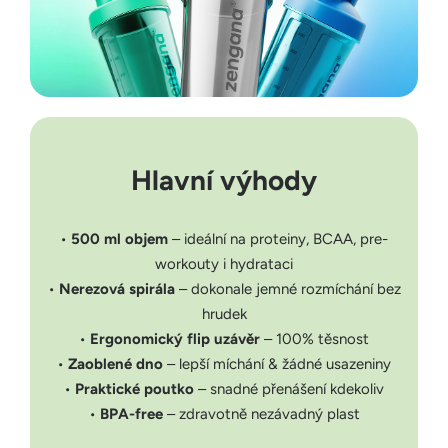
Hlavní výhody
•
500 ml objem
– ideální na proteiny, BCAA, pre-
workouty i hydrataci
•
Nerezová spirála
– dokonale jemné rozmíchání bez
hrudek
•
Ergonomický flip uzávěr
– 100% těsnost
•
Zaoblené dno
– lepší míchání & žádné usazeniny
•
Praktické poutko
– snadné přenášení kdekoliv
•
BPA-free
– zdravotně nezávadný plast