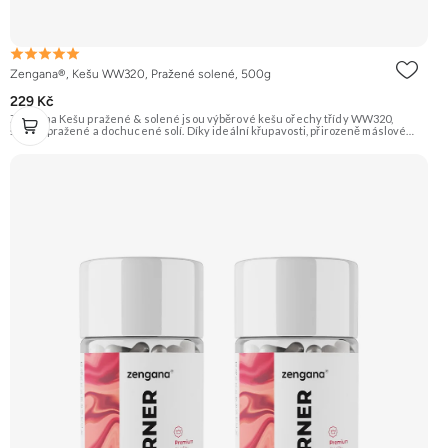
Zengana®, Kešu WW320, Pražené solené, 500g
229 Kč
Zengana Kešu pražené & solené jsou výběrové kešu ořechy třídy WW320,
šetrně pražené a dochucené solí. Díky ideální křupavosti, přirozeně máslové
chuti a kvalitním rostlinným tukům jsou perfektní jako rychlá svačina, do salátů
nebo pro zdravé mlsání kdykoliv během dne. 🌰 100% kešu ⭐Výběrová kvalita
WW320 🧂 Jemně solené 😋 Ideální snack