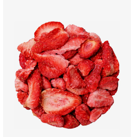
Když hlava jede naplno 🔋 Méně únavy 💼 Práce. Studium. Řízení. 🚀 Výkon pod
tlakem