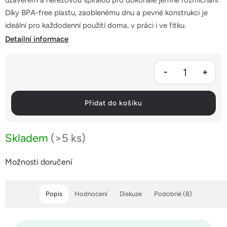
uzávěrem a nerezovou spirálou pro dokonale jemné rozmíchání.
hvězdiček.
Díky BPA-free plastu, zaoblenému dnu a pevné konstrukci je
ideální pro každodenní použití doma, v práci i ve fitku.
Detailní informace
Přidat do košíku
Skladem
(>5 ks)
Možnosti doručení
Popis
Hodnocení
Diskuze
Podobné (8)