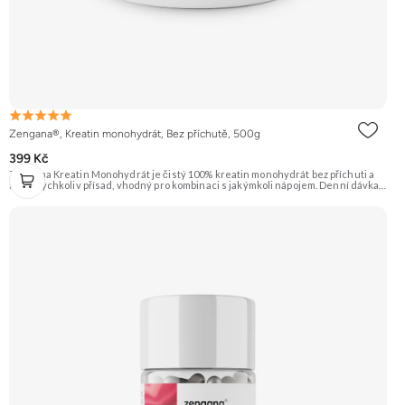
Zengana®, Kreatin monohydrát, Bez příchutě, 500g
399 Kč
Zengana Kreatin Monohydrát je čistý 100% kreatin monohydrát bez příchuti a
bez jakýchkoliv přísad, vhodný pro kombinaci s jakýmkoli nápojem. Denní dávka 5
g pokrývá doporučený příjem pro efekt na výkon při opakovaných krátkodobých,
vysoce intenzivních aktivitách. Ideální pro sílu, explozivitu a nárůst svalové
hmoty při dlouhodobém užívání. 💊 100% kreatin monohydrát ⚡ Více síly 🔁 Více
opakování 🔋 Energie pro svaly 🧪 Ověřená forma 🌱 Čisté složení