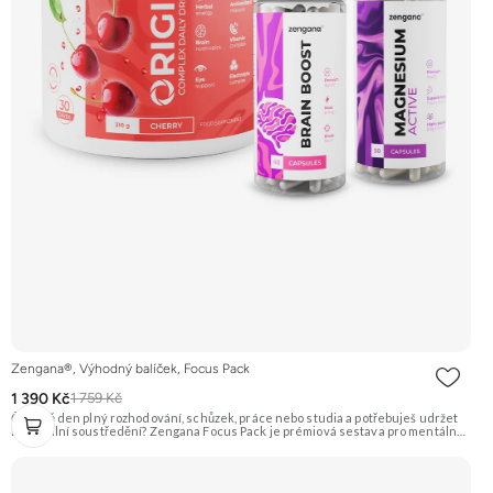
Zengana®, Výhodný balíček, Focus Pack
1 390 Kč
1 759 Kč
Čeká tě den plný rozhodování, schůzek, práce nebo studia a potřebuješ udržet
maximální soustředění? Zengana Focus Pack je prémiová sestava pro mentálně
náročné dny, kdy potřebuješ energii, ostrou mysl a výkon i při dlouhé zátěži.
ORIGIN použij jako každodenní základ, Brain Boost pro nejnáročnější chvíle a
Magnesium Active jako podporu při únavě a zátěži. V balíčku: ORIGIN · Brain
Boost · Magnesium Active 🎯 Udrž soustředění ⚡ Energie pro náročný den 🧠