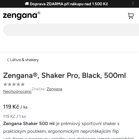
Přejít
🚚
Doprava ZDARMA při nákupu nad 1 500 Kč
na
obsah
Láhve & shakery
Zengana®, Shaker Pro, Black, 500ml
Průměrné
Značka:
Zengana
Neohodnoceno
hodnocení
produktu
119 Kč
/ ks
je
Měrná
119 Kč / 1 ks
0,0
cena:
Zengana Shaker 500 ml
je prémiový sportovní shaker s
z
praktickým poutkem, ergonomickým neprotékajícím flip
5