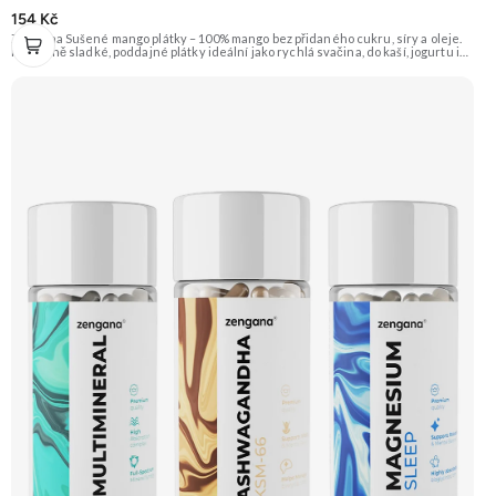
154 Kč
Zengana Sušené mango plátky – 100% mango bez přidaného cukru, síry a oleje.
Přirozeně sladké, poddajné plátky ideální jako rychlá svačina, do kaší, jogurtu i
na pečení. 🥭 100% mango ❌ Bez přidaného cukru 😋 Sladká exotická chuť 🍬
Alternativa sladkostí