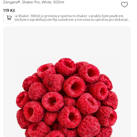
Zengana®, Shaker Pro, White, 500ml
119 Kč
Zengana Shaker 500 ml je prémiový sportovní shaker s praktickým poutkem,
ergonomickým neprotékajícím flip uzávěrem a nerezovou spirálou pro dokonale
jemné rozmíchání. Díky BPA-free plastu, zaoblenému dnu a pevné konstrukci je
ideální pro každodenní použití doma, v práci i ve fitku.