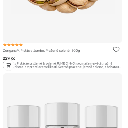
Zengana®, Pistácie Jumbo, Pražené solené, 500g
229 Kč
Zengana Pistácie pražené & solené JUMBO N/O jsou naše největší, ručně
tříděné pistácie v prémiové velikosti. Šetrně pražené, jemně solené, s bohatou
oříškovou chutí a měkkým jádrem. Ideální ke zdravému mlsání, do salátů, na
večerní posezení i jako prémiová pochoutka k vínu. 🟢 100% pistácie ⭐ Jumbo
velikost 🧂 Pražené a solené 😋 Prémiový snack