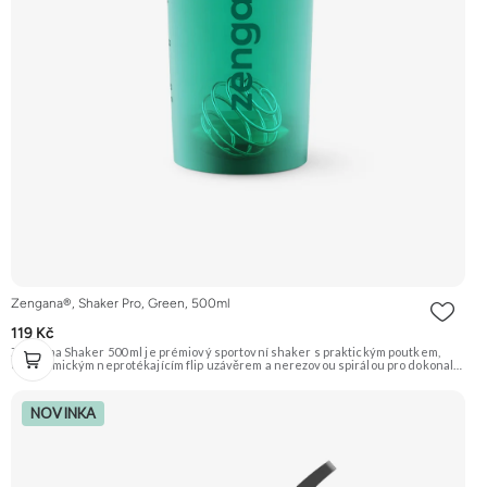
Zengana®, Shaker Pro, Green, 500ml
119 Kč
Zengana Shaker 500 ml je prémiový sportovní shaker s praktickým poutkem,
ergonomickým neprotékajícím flip uzávěrem a nerezovou spirálou pro dokonale
jemné rozmíchání. Díky BPA-free plastu, zaoblenému dnu a pevné konstrukci je
ideální pro každodenní použití doma, v práci i ve fitku.
NOVINKA