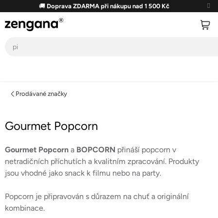
Přejít
🚚
Doprava ZDARMA při nákupu nad 1 500 Kč
na
obsah
Prodávané značky
Gourmet Popcorn
Gourmet Popcorn
a
BOPCORN
přináší popcorn v
netradičních příchutích a kvalitním zpracování. Produkty
jsou vhodné jako snack k filmu nebo na party.
Popcorn je připravován s důrazem na chuť a originální
kombinace.