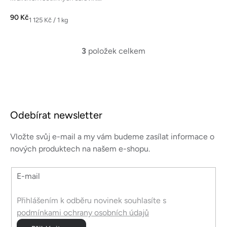
Sladko-slaná chuť bez použití...
90 Kč
Měrná
1 125 Kč / 1 kg
cena:
3
položek celkem
O
v
l
á
Z
d
á
a
Odebírat newsletter
p
c
a
í
Vložte svůj e-mail a my vám budeme zasílat informace o
p
t
nových produktech na našem e-shopu.
r
í
v
E-mail
k
y
v
Přihlášením k odběru novinek souhlasíte s
ý
podmínkami ochrany osobních údajů
p