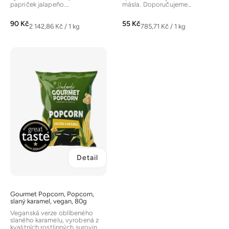
papriček jalapeňo.
másla. Doporučujeme
Doporučujeme vyzkoušet
vyzkoušet Zengana, Pistácie...
Zengana,...
90 Kč
55 Kč
Měrná
Měrná
2 142,86 Kč / 1 kg
785,71 Kč / 1 kg
cena:
cena:
Detail
Gourmet Popcorn, Popcorn,
slaný karamel, vegan, 80g
Veganská verze oblíbeného
slaného karamelu, vyrobená z
kvalitních rostlinných surovin.