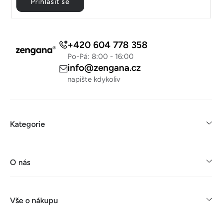
Přihlásit se
i
s
u
+420 604 778 358
Po-Pá: 8:00 - 16:00
info@zengana.cz
napište kdykoliv
Kategorie
O nás
Vše o nákupu