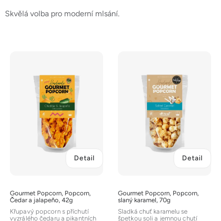
Skvělá volba pro moderní mlsání.
V
ý
p
i
s
p
r
o
d
Detail
Detail
u
k
t
Gourmet Popcorn, Popcorn,
Gourmet Popcorn, Popcorn,
ů
Čedar a jalapeňo, 42g
slaný karamel, 70g
Křupavý popcorn s příchutí
Sladká chuť karamelu se
vyzrálého čedaru a pikantních
špetkou soli a jemnou chutí