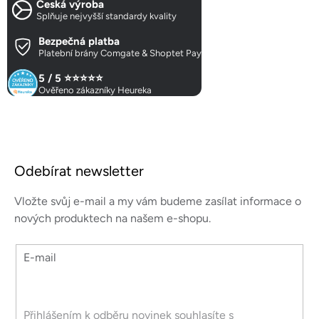
Česká výroba
Splňuje nejvyšší standardy kvality
Bezpečná platba
Platební brány Comgate & Shoptet Pay
5 / 5 ⭐⭐⭐⭐⭐
Ověřeno zákazníky Heureka
Z
á
Odebírat newsletter
p
a
Vložte svůj e-mail a my vám budeme zasílat informace o
t
nových produktech na našem e-shopu.
í
E-mail
Přihlášením k odběru novinek souhlasíte s