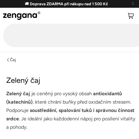
Přejít
🚚
Doprava ZDARMA při nákupu nad 1 500 Kč
na
obsah
Čaj
Zelený čaj
Zelený čaj
je ceněný pro vysoký obsah
antioxidantů
(katechinů)
, které chrání buňky před oxidačním stresem.
Podporuje
soustředění, spalování tuků i správnou činnost
srdce
. Je ideální jako každodenní nápoj pro posílení vitality
a pohody.