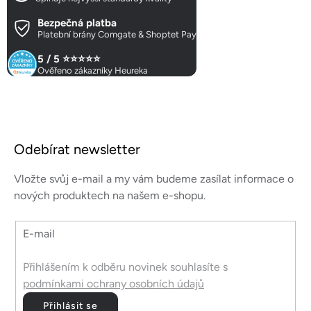
Bezpečná platba
Platební brány Comgate & Shoptet Pay
5 / 5 ⭐⭐⭐⭐⭐
Ověřeno zákazníky Heureka
Z
á
Odebírat newsletter
p
a
Vložte svůj e-mail a my vám budeme zasílat informace o
t
nových produktech na našem e-shopu.
í
E-mail
Přihlášením k odběru novinek souhlasíte s
podmínkami ochrany osobních údajů
Přihlásit se