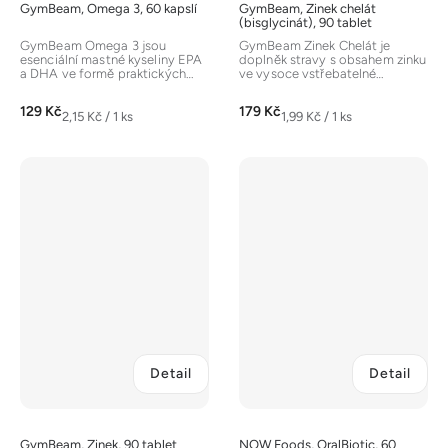
GymBeam, Omega 3, 60 kapslí
GymBeam, Zinek chelát
(bisglycinát), 90 tablet
GymBeam Omega 3 jsou
GymBeam Zinek Chelát je
esenciální mastné kyseliny EPA
doplněk stravy s obsahem zinku
a DHA ve formě praktických
ve vysoce vstřebatelné
kapslí. Přispívají ke správné
chelátové formě bisglycinátu...
funkci...
129 Kč
179 Kč
Měrná
Měrná
2,15 Kč / 1 ks
1,99 Kč / 1 ks
cena:
cena:
Detail
Detail
GymBeam, Zinek, 90 tablet
NOW Foods, OralBiotic, 60