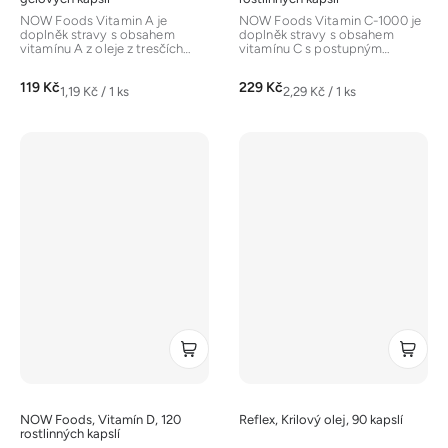
NOW Foods Vitamin A je
NOW Foods Vitamin C-1000 je
doplněk stravy s obsahem
doplněk stravy s obsahem
vitamínu A z oleje z tresčích
vitamínu C s postupným
jater a retinyl palmitátu. Vitamín
uvolňováním, obohacený o
A je...
citrusové...
119 Kč
229 Kč
Měrná
Měrná
1,19 Kč / 1 ks
2,29 Kč / 1 ks
cena:
cena:
NOW Foods, Vitamín D, 120
Reflex, Krilový olej, 90 kapslí
rostlinných kapslí