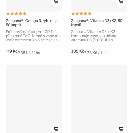
Průměrné
Průměrné
Zengana®, Omega 3, rybí olej,
Zengana®, Vitamin D3+K2, 50
hodnocení
hodnocení
50 kapslí
kapslí
produktu
produktu
Prémiový rybí olej ve 100 %
Zengana Vitamin D3 + K2
přirozené TAG formě s vysokou
kombinuje vysokou dávku
je
je
vstřebatelnostíz volně žijících
vitamínu D3 (5 000 IU) s
mořských ryb. V jedné...
prémiovou formou vitamínu K2
5,0
5,0
(menaquinon-7 –...
119 Kč
389 Kč
z
z
Měrná
Měrná
2,38 Kč / 1 ks
7,78 Kč / 1 ks
cena:
cena:
5
5
hvězdiček.
hvězdiček.