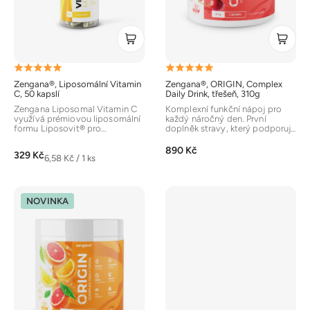
o
d
u
k
Průměrné
Průměrné
t
Zengana®, Liposomální Vitamin
Zengana®, ORIGIN, Complex
hodnocení
hodnocení
ů
C, 50 kapslí
Daily Drink, třešeň, 310g
produktu
produktu
Zengana Liposomal Vitamin C
Komplexní funkční nápoj pro
využívá prémiovou liposomální
každý náročný den. První
je
je
formu Liposovit® pro
doplněk stravy, který podporuje
špičkovou vstřebatelnost a
lidské tělo v širokém spektru....
5,0
5,0
stabilitu....
890 Kč
329 Kč
z
z
Měrná
6,58 Kč / 1 ks
cena:
5
5
hvězdiček.
hvězdiček.
NOVINKA