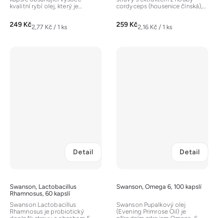
kvalitní rybí olej, který je
cordyceps (housenice čínská),
bohatým zdrojem
která je v tradiční čínské...
esenciálních...
249 Kč
259 Kč
Měrná
Měrná
2,77 Kč / 1 ks
2,16 Kč / 1 ks
cena:
cena:
Detail
Detail
Swanson, Lactobacillus
Swanson, Omega 6, 100 kapslí
Rhamnosus, 60 kapslí
Swanson Lactobacillus
Swanson Pupalkový olej
Rhamnosus je probiotický
(Evening Primrose Oil) je