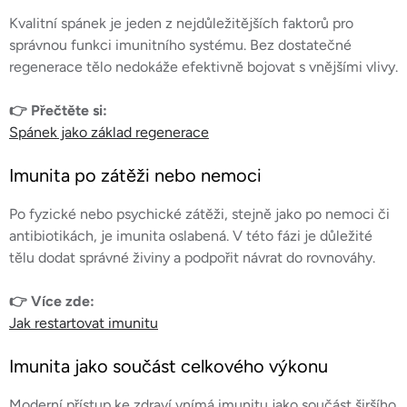
Kvalitní spánek je jeden z nejdůležitějších faktorů pro
správnou funkci imunitního systému. Bez dostatečné
regenerace tělo nedokáže efektivně bojovat s vnějšími vlivy.
👉 Přečtěte si:
Spánek jako základ regenerace
Imunita po zátěži nebo nemoci
Po fyzické nebo psychické zátěži, stejně jako po nemoci či
antibiotikách, je imunita oslabená. V této fázi je důležité
tělu dodat správné živiny a podpořit návrat do rovnováhy.
👉 Více zde:
Jak restartovat imunitu
Imunita jako součást celkového výkonu
Moderní přístup ke zdraví vnímá imunitu jako součást širšího