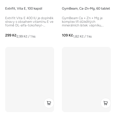
Extrifit, Vita E, 100 kapslí
GymBeam, Ca-Zn-Mg, 60 tablet
Extrifit Vita E 400 IU je doplněk
GymBeam Ca + Zn + Mg je
stravy s obsahem vitamínu E ve
komplex tří důležitých
formě DL-alfa-tokoferyl-
minerálních látek: vápníku,
acetátu. Vitamín E je...
hořčíku a zinku. Vápník je
potřebný pro...
299 Kč
109 Kč
Měrná
Měrná
2,99 Kč / 1 ks
1,82 Kč / 1 ks
cena:
cena: