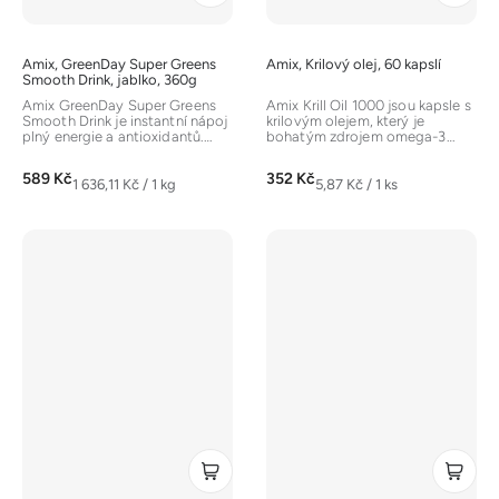
Amix, GreenDay Super Greens
Amix, Krilový olej, 60 kapslí
Smooth Drink, jablko, 360g
Amix GreenDay Super Greens
Amix Krill Oil 1000 jsou kapsle s
Smooth Drink je instantní nápoj
krilovým olejem, který je
plný energie a antioxidantů.
bohatým zdrojem omega-3
Obsahuje komplex více než 33...
mastných kyselin (EPA a DHA)...
589 Kč
352 Kč
Měrná
Měrná
1 636,11 Kč / 1 kg
5,87 Kč / 1 ks
cena:
cena: