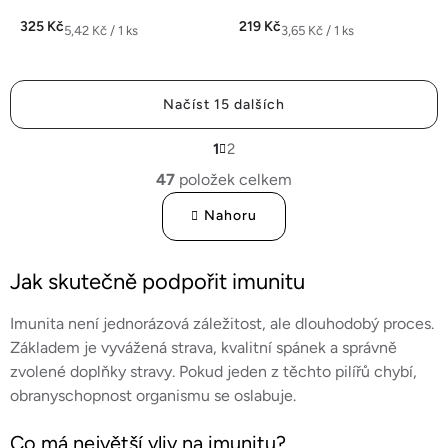
houby používané v tradičním...
kmenů a prebiotiky FOS pro...
325 Kč
219 Kč
Měrná
Měrná
5,42 Kč / 1 ks
3,65 Kč / 1 ks
cena:
cena:
Načíst 15 dalších
S
1
2
t
O
r
47
položek celkem
v
á
l
n
Nahoru
k
á
o
d
v
Jak skutečně podpořit imunitu
a
á
c
n
í
Imunita není jednorázová záležitost, ale dlouhodobý proces.
í
p
Základem je vyvážená strava, kvalitní spánek a správně
r
zvolené doplňky stravy. Pokud jeden z těchto pilířů chybí,
v
obranyschopnost organismu se oslabuje.
k
y
Co má největší vliv na imunitu?