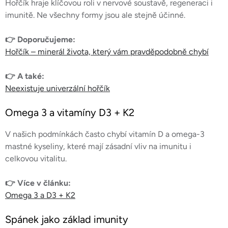
Hořčík hraje klíčovou roli v nervové soustavě, regeneraci i
imunitě. Ne všechny formy jsou ale stejně účinné.
👉 Doporučujeme:
Hořčík – minerál života, který vám pravděpodobně chybí
👉 A také:
Neexistuje univerzální hořčík
Omega 3 a vitamíny D3 + K2
V našich podmínkách často chybí vitamín D a omega-3
mastné kyseliny, které mají zásadní vliv na imunitu i
celkovou vitalitu.
👉 Více v článku:
Omega 3 a D3 + K2
Spánek jako základ imunity