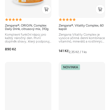
Průměrné
Průměrné
Zengana®, ORIGIN, Complex
Zengana®, Vitality Complex, 60
hodnocení
hodnocení
Daily Drink, citrusový mix, 310g
kapslí
produktu
produktu
Komplexní funkční nápoj pro
Zengana Vitality Complex je
každý náročný den. První
vysoce účinná denní kombinace
je
je
doplněk stravy, který podporuje
vitamínů, minerálů a rostlinných
lidské tělo v širokém spektru....
extraktů pro podporu...
5,0
5,0
890 Kč
141 Kč
z
z
Měrná
2,35 Kč / 1 ks
cena:
5
5
hvězdiček.
hvězdiček.
NOVINKA