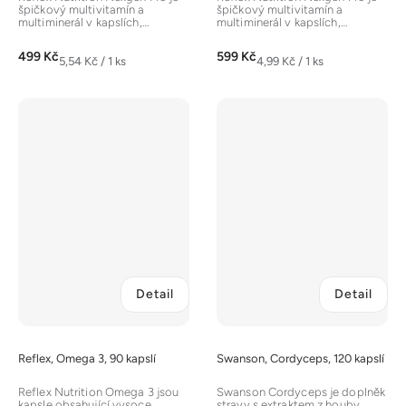
špičkový multivitamín a
špičkový multivitamín a
multiminerál v kapslích,
multiminerál v kapslích,
navržený pro sportovce a
navržený pro sportovce a
aktivní...
aktivní...
499 Kč
599 Kč
Měrná
Měrná
5,54 Kč / 1 ks
4,99 Kč / 1 ks
cena:
cena:
Detail
Detail
Reflex, Omega 3, 90 kapslí
Swanson, Cordyceps, 120 kapslí
Reflex Nutrition Omega 3 jsou
Swanson Cordyceps je doplněk
kapsle obsahující vysoce
stravy s extraktem z houby