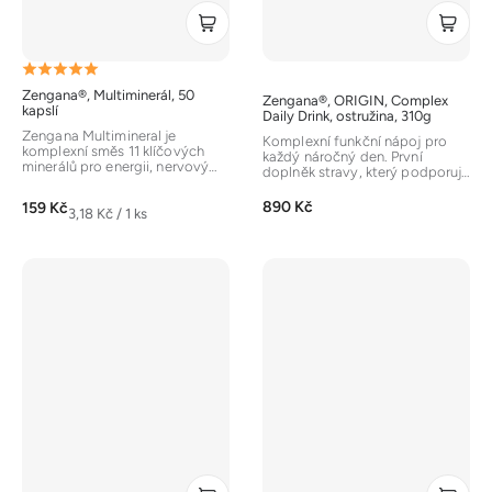
Průměrné
Zengana®, Multiminerál, 50
Zengana®, ORIGIN, Complex
hodnocení
kapslí
Daily Drink, ostružina, 310g
produktu
Zengana Multimineral je
Komplexní funkční nápoj pro
komplexní směs 11 klíčových
je
každý náročný den. První
minerálů pro energii, nervový
doplněk stravy, který podporuje
systém, imunitu a štítnou
5,0
lidské tělo v širokém spektru....
žlázu....
890 Kč
159 Kč
z
Měrná
3,18 Kč / 1 ks
cena:
5
hvězdiček.