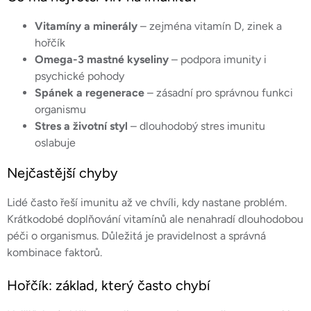
v
ý
Vitamíny a minerály
– zejména vitamín D, zinek a
p
hořčík
i
Omega-3 mastné kyseliny
– podpora imunity i
s
psychické pohody
u
Spánek a regenerace
– zásadní pro správnou funkci
organismu
Stres a životní styl
– dlouhodobý stres imunitu
oslabuje
Nejčastější chyby
Lidé často řeší imunitu až ve chvíli, kdy nastane problém.
Krátkodobé doplňování vitamínů ale nenahradí dlouhodobou
péči o organismus. Důležitá je pravidelnost a správná
kombinace faktorů.
Hořčík: základ, který často chybí