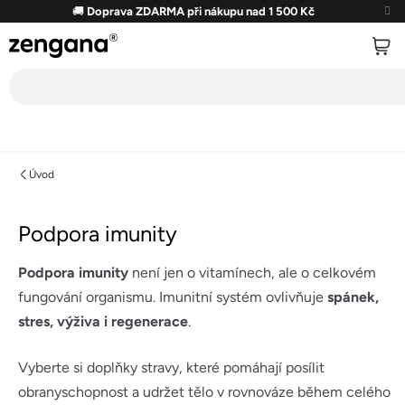
Přejít
🚚
Doprava ZDARMA při nákupu nad 1 500 Kč
na
obsah
Úvod
Podpora imunity
Podpora imunity
není jen o vitamínech, ale o celkovém
fungování organismu. Imunitní systém ovlivňuje
spánek,
stres, výživa i regenerace
.
Vyberte si doplňky stravy, které pomáhají posílit
obranyschopnost a udržet tělo v rovnováze během celého