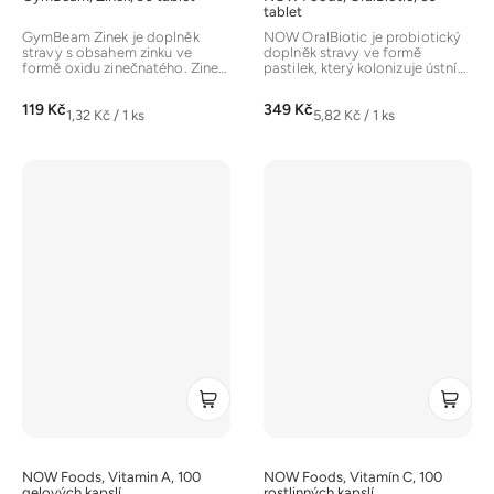
tablet
GymBeam Zinek je doplněk
NOW OralBiotic je probiotický
stravy s obsahem zinku ve
doplněk stravy ve formě
formě oxidu zinečnatého. Zinek
pastilek, který kolonizuje ústní
je esenciální minerální látka,...
dutinu přátelskými bakteriemi...
119 Kč
349 Kč
Měrná
Měrná
1,32 Kč / 1 ks
5,82 Kč / 1 ks
cena:
cena:
NOW Foods, Vitamin A, 100
NOW Foods, Vitamín C, 100
gelových kapslí
rostlinných kapslí