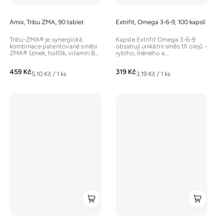
Amix, Tribu ZMA, 90 tablet
Extrifit, Omega 3-6-9, 100 kapslí
Tribu-ZMA® je synergická
Kapsle Extrifit Omega 3-6-9
kombinace patentované směsi
obsahují unikátní směs tří olejů -
ZMA® (zinek, hořčík, vitamín B6)
rybího, lněného a
a extraktu z Kotvičníku
slunečnicového. Jsou
zemního...
přírodním...
459 Kč
319 Kč
Měrná
Měrná
5,10 Kč / 1 ks
3,19 Kč / 1 ks
cena:
cena: