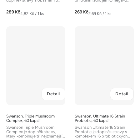
doplněk stravy s obsahem 5
přírodním zdrojem Omega-6
miliard CFU v jedné kapsli.
esenciální mastné kyseliny GLA
Tento...
(kyselina...
289 Kč
269 Kč
Měrná
Měrná
4,82 Kč / 1 ks
2,69 Kč / 1 ks
cena:
cena:
Detail
Detail
Swanson, Triple Mushroom
Swanson, Ultimate 16 Strain
Complex, 60 kapslí
Probiotic, 60 kapslí
Swanson Triple Mushroom
Swanson Ultimate 16 Strain
Complex je doplněk stravy,
Probiotic je doplněk stravy s
který kombinuje tři nejznámější
komplexem 16 probiotických