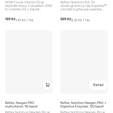
NOW Foods Vitamín D3 je
Reflex Nutrition Krill Oil
doplněk stravy s obsahem 1000
obsahuje krilový olej Superba™
IU vitamínu D3 v tekuté
z korýšů Euphausia superba,
softgelové formě pro
bohatý na omega-3 mastné...
vysokou...
169 Kč
569 Kč
Měrná
Měrná
1,41 Kč / 1 ks
6,32 Kč / 1 ks
cena:
cena:
Detail
Reflex, Nexgen PRO
Reflex, Nutrition Nexgen PRO +
multivitamin, 90 kapslí
Digestive Enzymes, 120 kapslí
Reflex Nutrition Nexgen Pro je
Reflex Nutrition Nexgen Pro je