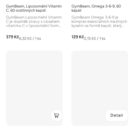
GymBeam, Liposomální Vitamín
GymBeam, Omega 3-6-9, 60
C, 60 rostlinných kapslí
kapslí
GymBeam Lipozomální Vitamín
GymBeam Omega 3-6-9 je
C je doplněk stravy s obsahem
komplex esenciálních mastných
vitamínu C v lipozomální formě,
kyselin ve formě kapslí, který
která zajišťuje vysokou...
obsahuje rybí, lněný a...
379 Kč
129 Kč
Měrná
Měrná
6,32 Kč / 1 ks
2,15 Kč / 1 ks
cena:
cena:
Detail