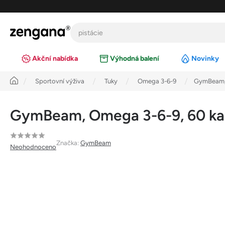
Přejít
na
obsah
Akční nabídka
Výhodná balení
Novinky
Úvod
Sportovní výživa
Tuky
Omega 3-6-9
GymBeam, 
GymBeam, Omega 3-6-9, 60 ka
Průměrné
Značka:
GymBeam
Neohodnoceno
hodnocení
produktu
je
0,0
z
5
hvězdiček.