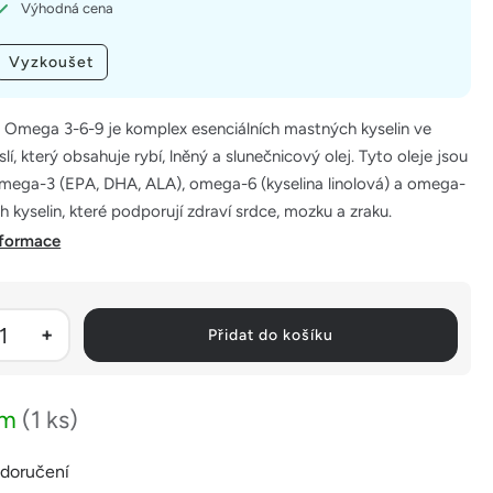
Výhodná cena
Vyzkoušet
mega 3-6-9 je komplex esenciálních mastných kyselin ve
lí, který obsahuje rybí, lněný a slunečnicový olej. Tyto oleje jsou
mega-3 (EPA, DHA, ALA), omega-6 (kyselina linolová) a omega-
 kyselin, které podporují zdraví srdce, mozku a zraku.
nformace
Přidat do košíku
em
(1 ks)
 doručení