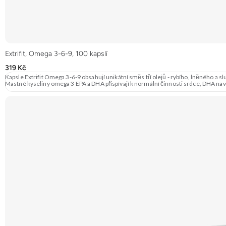
Extrifit, Omega 3-6-9, 100 kapslí
319 Kč
Kapsle Extrifit Omega 3-6-9 obsahují unikátní směs tří olejů - rybího, lněného 
Mastné kyseliny omega 3 EPA a DHA přispívají k normální činnosti srdce, DHA navíc k udrž
Prémiová kvalita Přirozená forma Výhodná cena Vyzkoušet