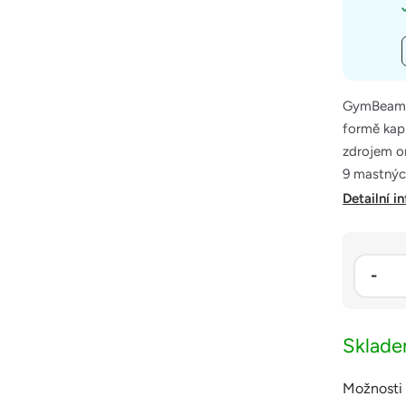
GymBeam O
formě kaps
zdrojem o
9 mastných
Detailní i
Sklad
Možnosti