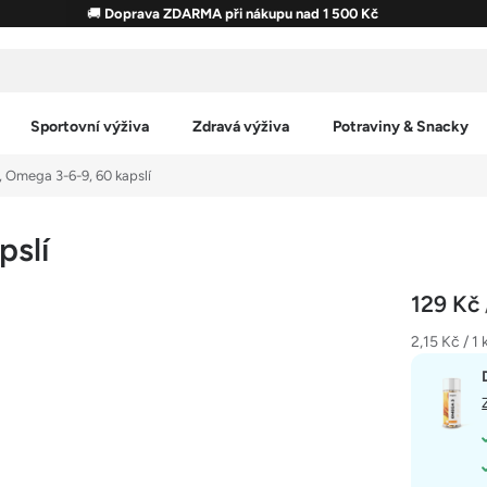
🚚
Doprava ZDARMA při nákupu nad 1 500 Kč
Sportovní výživa
Zdravá výživa
Potraviny & Snacky
Omega 3-6-9, 60 kapslí
pslí
129 Kč
Měrná
2,15 Kč / 1 
cena: