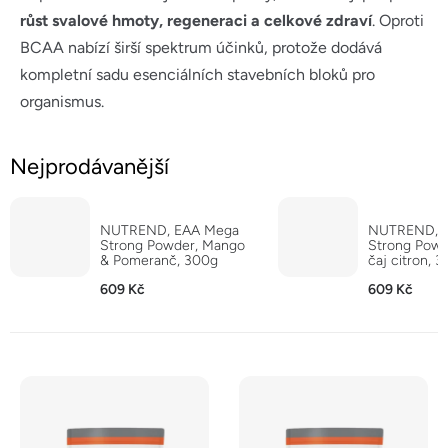
růst svalové hmoty, regeneraci a celkové zdraví
. Oproti
BCAA nabízí širší spektrum účinků, protože dodává
kompletní sadu esenciálních stavebních bloků pro
organismus.
Nejprodávanější
NUTREND, EAA Mega
NUTREND, 
Strong Powder, Mango
Strong Powd
& Pomeranč, 300g
čaj citron, 
609 Kč
609 Kč
V
ý
p