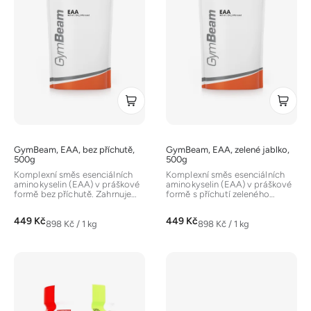
i
s
p
r
o
d
u
k
t
GymBeam, EAA, bez příchutě,
GymBeam, EAA, zelené jablko,
ů
500g
500g
Komplexní směs esenciálních
Komplexní směs esenciálních
aminokyselin (EAA) v práškové
aminokyselin (EAA) v práškové
formě bez příchutě. Zahrnuje
formě s příchutí zeleného
BCAA (leucin, isoleucin,...
jablka. Zahrnuje BCAA (leucin,...
449 Kč
449 Kč
Měrná
Měrná
898 Kč / 1 kg
898 Kč / 1 kg
cena:
cena: