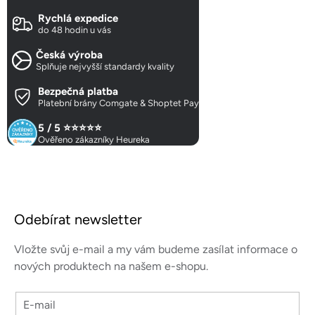
d
Rychlá expedice
a
do 48 hodin u vás
c
Česká výroba
í
Splňuje nejvyšší standardy kvality
p
r
Bezpečná platba
Platební brány Comgate & Shoptet Pay
v
k
5 / 5 ⭐⭐⭐⭐⭐
y
Ověřeno zákazníky Heureka
v
ý
p
Z
i
á
s
Odebírat newsletter
p
u
a
Vložte svůj e-mail a my vám budeme zasílat informace o
t
nových produktech na našem e-shopu.
í
E-mail