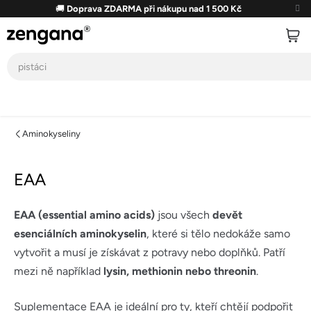
Přejít
🚚
Doprava ZDARMA při nákupu nad 1 500 Kč
na
obsah
Aminokyseliny
EAA
EAA (essential amino acids)
jsou všech
devět
esenciálních aminokyselin
, které si tělo nedokáže samo
vytvořit a musí je získávat z potravy nebo doplňků. Patří
mezi ně například
lysin, methionin nebo threonin
.
Suplementace EAA je ideální pro ty, kteří chtějí podpořit