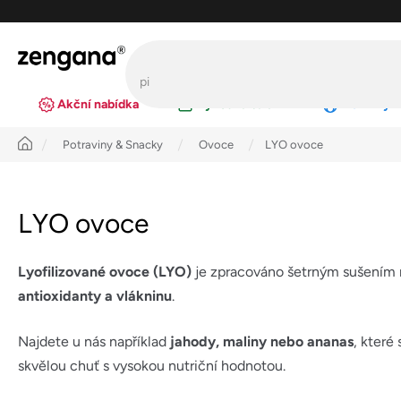
Přejít
na
obsah
Akční nabídka
Výhodná balení
Novinky
Úvod
Potraviny & Snacky
Ovoce
LYO ovoce
LYO ovoce
Lyofilizované ovoce (LYO)
je zpracováno šetrným sušením
antioxidanty a vlákninu
.
Najdete u nás například
jahody, maliny nebo ananas
, které
skvělou chuť s vysokou nutriční hodnotou.