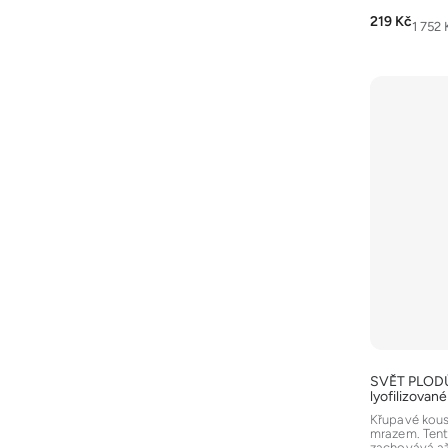
z
219 Kč
Měrná
1 752 
5
cena:
hvězdiček.
SVĚT PLOD
lyofilizovan
Křupavé kou
mrazem. Tent
zachovává a