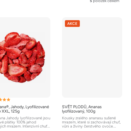
5
položek celkem
AKCE
ěrné
na®, Jahody, Lyofilizované
SVĚT PLODŮ, Ananas
ocení
y XXL, 125g
lyofilizovaný, 100g
uktu
na Jahody lyofilizované jsou
Kousky zralého ananasu sušené
vé plátky 100% jahod
mrazem, které si zachovávají chuť,
ých mrazem. Intenzivní chuť,
vůni a živiny čerstvého ovoce.
 barva a bez...
Jsou krásně křupavé a...