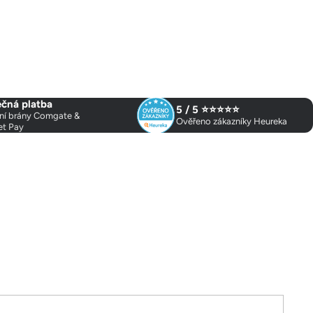
čná platba
5 / 5 ⭐⭐⭐⭐⭐
ní brány Comgate &
Ověřeno zákazníky Heureka
et Pay