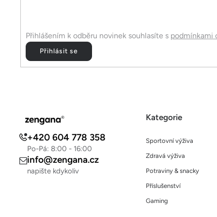
í
Přihlášením k odběru novinek souhlasíte s
podmínkami o
Přihlásit se
Kategorie
+420 604 778 358
Sportovní výživa
Po-Pá: 8:00 - 16:00
Zdravá výživa
info@zengana.cz
napište kdykoliv
Potraviny & snacky
Příslušenství
Gaming