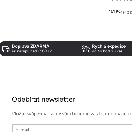
vlastností ov
vůně...
161 Kč
Měrná
1 610 K
cena:
Doprava ZDARMA
Rychlá expedice
Při nákupu nad 1 500 Kč
do 48 hodin u vás
Z
á
Odebírat newsletter
p
a
Vložte svůj e-mail a my vám budeme zasílat informace 
t
E-mail