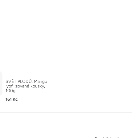
SVĚT PLODŮ, Mango
lyofilizované kousky,
100g
161 Kč