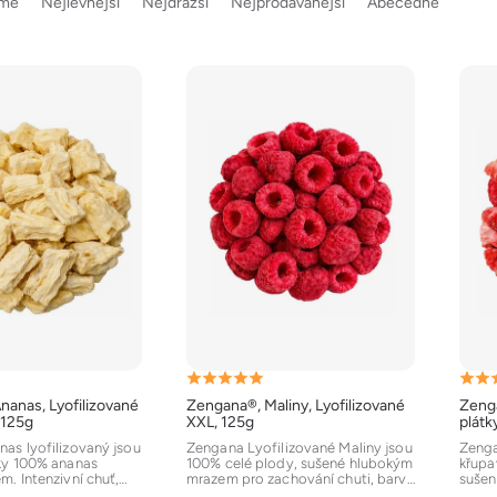
eme
Nejlevnější
Nejdražší
Nejprodávanější
Abecedně
Průměrné
Prům
nanas, Lyofilizované
Zengana®, Maliny, Lyofilizované
Zenga
hodnocení
hodn
 125g
XXL, 125g
plátk
produktu
prod
as lyofilizovaný jsou
Zengana Lyofilizované Maliny jsou
Zenga
ky 100% ananas
100% celé plody, sušené hlubokým
křupa
je
je
. Intenzivní chuť,
mrazem pro zachování chuti, barvy
sušen
5,0
5,0
a bez...
a nutričních...
krásná