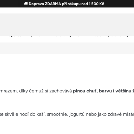
🚚
Doprava ZDARMA při nákupu nad 1 500 Kč
Sportovní výživa
Zdravá výživa
Potraviny & Snacky
 mrazem, díky čemuž si zachovává
plnou chuť, barvu i většinu 
 se skvěle hodí do kaší, smoothie, jogurtů nebo jako zdravé mlsá