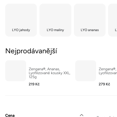
LYO jahody
LYO maliny
LYO ananas
Nejprodávanější
Zengana®, Ananas,
Zengana®, 
Lyofilizované kousky XXL,
Lyofilizova
125g
219 Kč
279 Kč
Ř
P
Cena