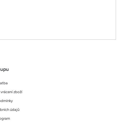
kupu
latba
vrácení zboží
odmínky
bních údajů
rogram