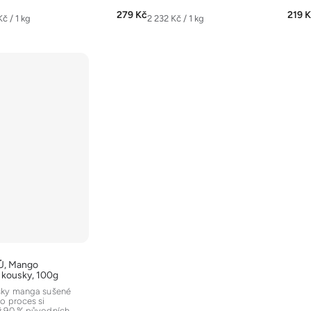
z
z
279 Kč
219 
Měrná
Kč / 1 kg
2 232 Kč / 1 kg
5
5
cena:
hvězdiček.
hvěz
Ů, Mango
é kousky, 100g
sky manga sušené
o proces si
ž 90 % původních