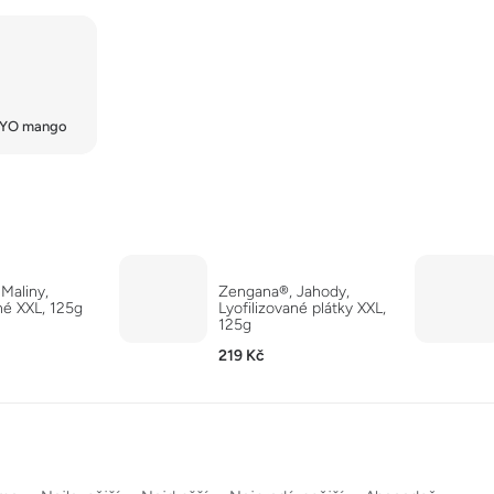
LYO mango
Maliny,
Zengana®, Jahody,
né XXL, 125g
Lyofilizované plátky XXL,
125g
219 Kč