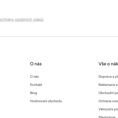
ý
p
i
chrany osobních údajů
s
u
O nás
Vše o ná
O nás
Doprava a p
Kontakt
Reklamace a 
Blog
Obchodní p
Hodnocení obchodu
Ochrana oso
Věrnostní p
Předplatné