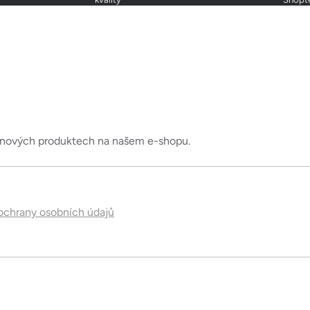
d
a
c
í
p
r
v
k
o nových produktech na našem e-shopu.
y
v
ý
p
chrany osobních údajů
i
s
u