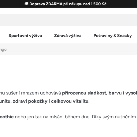
🚚
Doprava ZDARMA při nákupu nad 1 500 Kč
Sportovní výživa
Zdravá výživa
Potraviny & Snacky
ngo
rnému sušení mrazem uchovává
přirozenou sladkost, barvu i vys
unitu, zdraví pokožky i celkovou vitalitu
.
moothie
nebo jen tak na mlsání během dne. Díky svým nutričním h