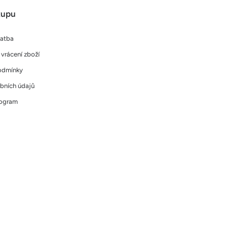
kupu
latba
vrácení zboží
odmínky
bních údajů
rogram