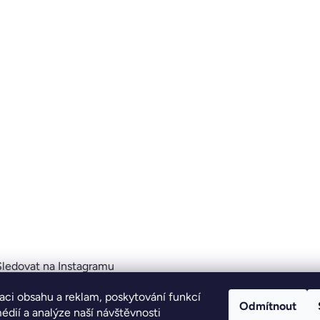
Sledovat na Instagramu
aci obsahu a reklam, poskytování funkcí
Odmítnout
édií a analýze naší návštěvnosti