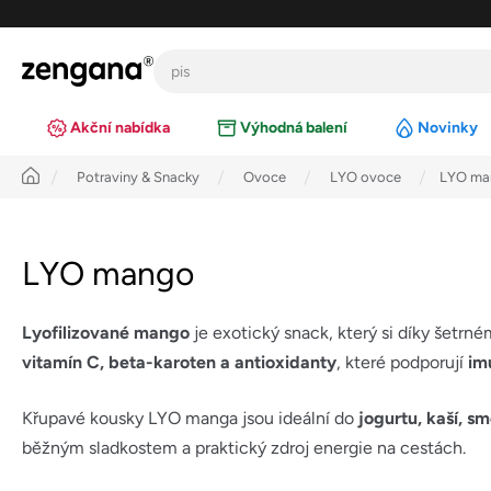
Přejít
na
obsah
Akční nabídka
Výhodná balení
Novinky
Úvod
Potraviny & Snacky
Ovoce
LYO ovoce
LYO ma
LYO mango
Lyofilizované mango
je exotický snack, který si díky šet
vitamín C, beta-karoten a antioxidanty
, které podporují
im
Křupavé kousky LYO manga jsou ideální do
jogurtu, kaší, s
běžným sladkostem a praktický zdroj energie na cestách.