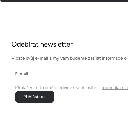
Z
á
Odebírat newsletter
p
a
Vložte svůj e-mail a my vám budeme zasílat informace 
t
E-mail
í
Přihlášením k odběru novinek souhlasíte s
podmínkami o
Přihlásit se