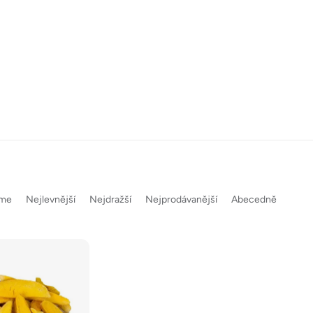
eme
Nejlevnější
Nejdražší
Nejprodávanější
Abecedně