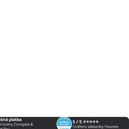
čná platba
5 / 5 ⭐⭐⭐⭐⭐
ní brány Comgate &
Ověřeno zákazníky Heureka
et Pay