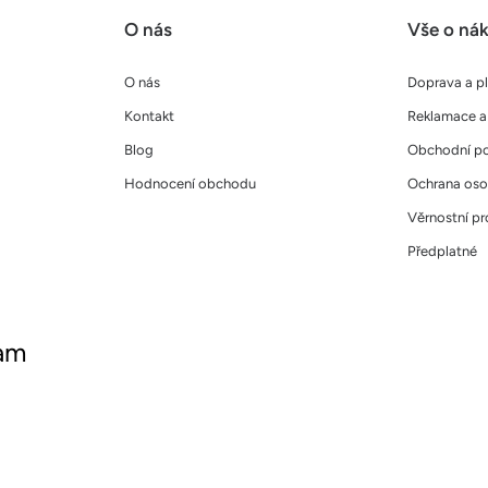
O nás
Vše o ná
O nás
Doprava a p
Kontakt
Reklamace a 
Blog
Obchodní p
Hodnocení obchodu
Ochrana oso
Věrnostní p
Předplatné
ram
ujte nás