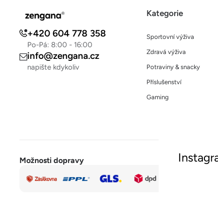
Kategorie
+420 604 778 358
Sportovní výživa
Po-Pá: 8:00 - 16:00
Zdravá výživa
info@zengana.cz
napište kdykoliv
Potraviny & snacky
Příslušenství
Gaming
Instag
Možnosti dopravy
Rychlá a
Sled
bezpečná
platba