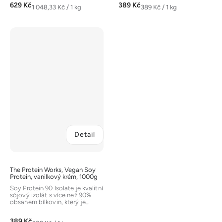
629 Kč
389 Kč
Měrná
Měrná
1 048,33 Kč / 1 kg
389 Kč / 1 kg
cena:
cena:
Detail
The Protein Works, Vegan Soy
Protein, vanilkový krém, 1000g
Soy Protein 90 Isolate je kvalitní
sójový izolát s více než 90%
obsahem bílkovin, který je
ideální pro vegany,...
389 Kč