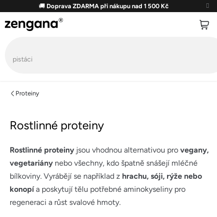
Přejít
🚚
Doprava ZDARMA při nákupu nad 1 500 Kč
na
obsah
Proteiny
Rostlinné proteiny
Rostlinné proteiny
jsou vhodnou alternativou pro
vegany,
vegetariány
nebo všechny, kdo špatně snášejí mléčné
bílkoviny. Vyrábějí se například z
hrachu, sóji, rýže nebo
konopí
a poskytují tělu potřebné aminokyseliny pro
regeneraci a růst svalové hmoty.