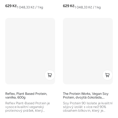
zdroje:...
zdroje:...
629 Kč
629 Kč
Měrná
Měrná
1 048,33 Kč / 1 kg
1 048,33 Kč / 1 kg
cena:
cena:
Reflex, Plant Based Protein,
The Protein Works, Vegan Soy
vanilka, 600g
Protein, dvojitá čokoláda,
1000g
Reflex Plant-Based Protein je
Soy Protein 90 Isolate je kvalitní
vysoce kvalitní veganský
sójový izolát s více než 90%
proteinový prášek, který
obsahem bílkovin, který je
kombinuje tři různé rostlinné
ideální pro vegany,...
zdroje:...