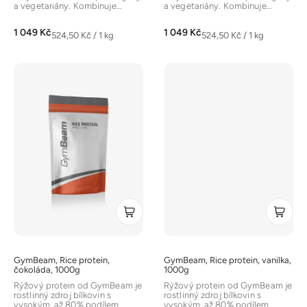
a vegetariány. Kombinuje
a vegetariány. Kombinuje
rýžový a hrachový...
rýžový a hrachový...
1 049 Kč
1 049 Kč
Měrná
Měrná
524,50 Kč / 1 kg
524,50 Kč / 1 kg
cena:
cena:
GymBeam, Rice protein,
GymBeam, Rice protein, vanilka,
čokoláda, 1000g
1000g
Rýžový protein od GymBeam je
Rýžový protein od GymBeam je
rostlinný zdroj bílkovin s
rostlinný zdroj bílkovin s
vysokým, až 80% podílem
vysokým, až 80% podílem