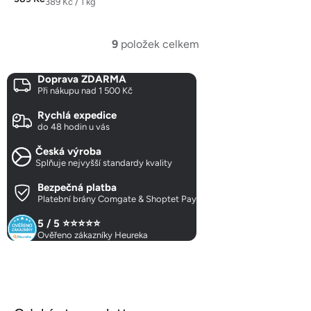
Měrná
389 Kč / 1 kg
cena:
9
položek celkem
O
v
Doprava ZDARMA
l
Při nákupu nad 1 500 Kč
á
d
Rychlá expedice
a
do 48 hodin u vás
c
Česká výroba
í
Splňuje nejvyšší standardy kvality
p
r
Bezpečná platba
Platební brány Comgate & Shoptet Pay
v
k
5 / 5 ⭐⭐⭐⭐⭐
y
Ověřeno zákazníky Heureka
v
ý
p
Z
i
á
s