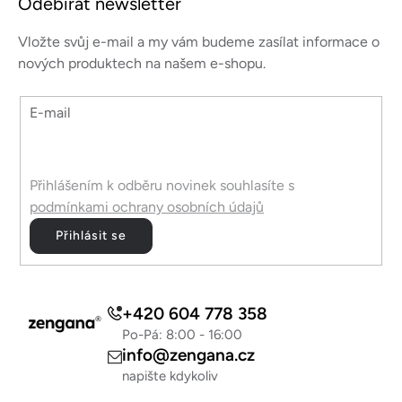
Odebírat newsletter
p
u
a
Vložte svůj e-mail a my vám budeme zasílat informace o
t
nových produktech na našem e-shopu.
í
E-mail
Přihlášením k odběru novinek souhlasíte s
podmínkami ochrany osobních údajů
Přihlásit se
+420 604 778 358
Po-Pá: 8:00 - 16:00
info@zengana.cz
napište kdykoliv