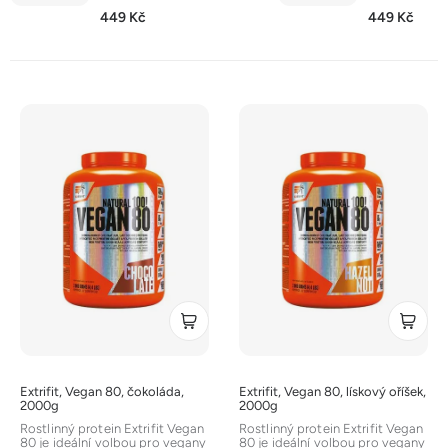
449 Kč
449 Kč
V
ý
p
i
s
p
r
o
d
u
k
t
Extrifit, Vegan 80, čokoláda,
Extrifit, Vegan 80, lískový oříšek,
ů
2000g
2000g
Rostlinný protein Extrifit Vegan
Rostlinný protein Extrifit Vegan
80 je ideální volbou pro vegany
80 je ideální volbou pro vegany