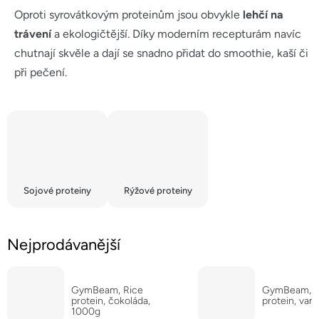
Oproti syrovátkovým proteinům jsou obvykle
lehčí na
trávení
a ekologičtější. Díky moderním recepturám navíc
chutnají skvěle a dají se snadno přidat do smoothie, kaší či
při pečení.
Sojové proteiny
Rýžové proteiny
Nejprodávanější
GymBeam, Rice
GymBeam, R
protein, čokoláda,
protein, van
1000g