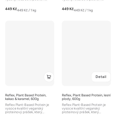
proteinů. Vyznačuje se
proteinů. Vyznačuje se
dobrou...
dobrou...
449 Kč
449 Kč
Měrná
Měrná
449 Kč / 1 kg
449 Kč / 1 kg
cena:
cena:
Detail
Reflex, Plant Based Protein,
Reflex, Plant Based Protein, lesní
kakao & karamel, 600g
plody, 600g
Reflex Plant-Based Protein je
Reflex Plant-Based Protein je
vysoce kvalitní veganský
vysoce kvalitní veganský
proteinový prášek, který
proteinový prášek, který
kombinuje tři různé rostlinné
kombinuje tři různé rostlinné