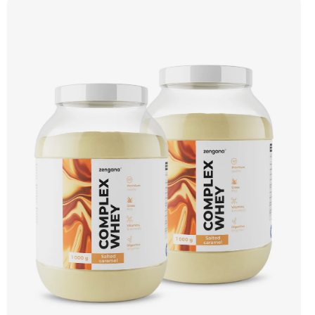
aminokyselin včetně 6,9 g BCAA na porci. DigeZyme® zlepšuje vstřebávání
bílkovin, zatímco Aquamin®, přírodní komplex z mořských řas, doplňuje vápník,
hořčík a stopové prvky pro optimální regeneraci a funkci svalů. Výsledkem je
protein s vynikající využitelností, čistým složením a dokonale vyváženou chutí.
🐄 Grass-fed protein 🧬 3 formy syrovátky 💪 Růst svalů ⚡ Rychlá regenerace 🧪
Enzymy & minerály 😋 Skvělá chuť