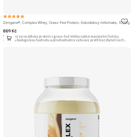
Zengana®, Complex Whey, Grass-Fed Protein, čokoládový milkshake, 1000g
869 Kč
Prémiový syrovátkový protein z grass-fed mléka nabízí maximální čistotu,
vysokou biologickou hodnotu a plnohodnotný výživový profil bez zbytečných
přísad. Každá dávka spojuje tři formy syrovátky – koncentrát, izolát a hydrolyzát
– obohacené o DigeZyme® a Aquamin®. Obsahuje kompletní spektrum
aminokyselin včetně 6,9 g BCAA na porci. DigeZyme® zlepšuje vstřebávání
bílkovin, zatímco Aquamin®, přírodní komplex z mořských řas, doplňuje vápník,
hořčík a stopové prvky pro optimální regeneraci a funkci svalů. Výsledkem je
protein s vynikající využitelností, čistým složením a dokonale vyváženou chutí.
🐄 Grass-fed protein 🧬 3 formy syrovátky 💪 Růst svalů ⚡ Rychlá regenerace 🧪
Enzymy & minerály 😋 Skvělá chuť