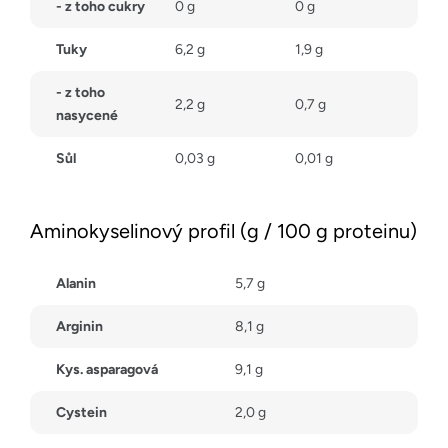
- z toho cukry
0 g
0 g
Tuky
6,2 g
1,9 g
- z toho
2,2 g
0,7 g
nasycené
Sůl
0,03 g
0,01 g
Aminokyselinový profil (g / 100 g proteinu)
Alanin
5,7 g
Arginin
8,1 g
Kys. asparagová
9,1 g
Cystein
2,0 g