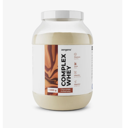
Enzymy & minerály 😋 Skvělá chuť