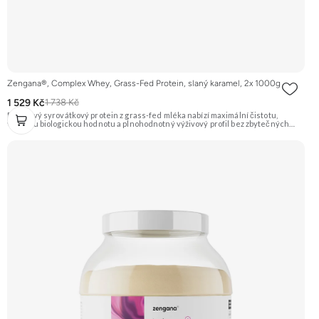
Zengana®, Complex Whey, Grass-Fed Protein, slaný karamel, 2x 1000g
1 529 Kč
1 738 Kč
Prémiový syrovátkový protein z grass-fed mléka nabízí maximální čistotu,
vysokou biologickou hodnotu a plnohodnotný výživový profil bez zbytečných
přísad. Každá dávka spojuje tři formy syrovátky – koncentrát, izolát a hydrolyzát
– obohacené o DigeZyme® a Aquamin®. Obsahuje kompletní spektrum
aminokyselin včetně 6,9 g BCAA na porci. DigeZyme® zlepšuje vstřebávání
bílkovin, zatímco Aquamin®, přírodní komplex z mořských řas, doplňuje vápník,
hořčík a stopové prvky pro optimální regeneraci a funkci svalů. Výsledkem je
protein s vynikající využitelností, čistým složením a dokonale vyváženou chutí.
🐄 Grass-fed protein 🧬 3 formy syrovátky 💪 Růst svalů ⚡ Rychlá regenerace 🧪
Enzymy & minerály 😋 Skvělá chuť