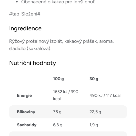
Obohacené o kakao pro lepší chuť
#tab-Složení#
Ingredience
Rýžový proteinový izolát, kakaový prášek, aroma,
sladidlo (sukralóza).
Nutriční hodnoty
100 g
30 g
1632 kJ / 390
Energie
490 kJ / 117 kcal
kcal
Bílkoviny
75 g
22,5 g
Sacharidy
6,3 g
1,9 g