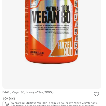
Extrifit, Vegan 80, lískový oříšek, 2000g
1 049 Kč
Rostlinný protein Extrifit Vegan 80 je ideální volbou pro vegany a vegetariány.
Kombinuje rýžový a hrachový proteinový izolát, čímž dosahuje 80% obsahu