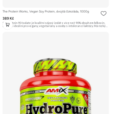
The Protein Works, Vegan Soy Protein, dvojitá čokoláda, 1000g
389 Kč
Soy Protein 90 Isolate je kvalitní sójový izolát s více než 90% obsahem bílkovin,
který je ideální pro vegany, vegetariány a osoby s intolerancí laktózy. Má nízký
obsah tuku a sacharidů. Příchuť dvojitá čokoláda. Doporučujeme vyzkoušet
ZENGANA, Grass-fed, Whey protein, DigeZyme®, Aquamin® Prémiová kvalita
Skvělá chuť a rozpustnost Kvalitní Grass-Fed protein Výhodná cena Vyzkoušet