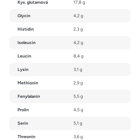
Kys. glutamová
17,8 g
Glycin
4,2 g
Histidin
2,3 g
Isoleucin
4,2 g
Leucin
8,4 g
Lysin
3,1 g
Methionin
2,9 g
Fenylalanin
5,5 g
Prolin
4,5 g
Serin
5,1 g
Threonin
3,6 g