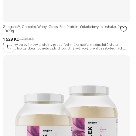
Zengana®, Complex Whey, Grass-Fed Protein, čokoládový milkshake, 2x
1000g
1 529 Kč
1 738 Kč
Prémiový syrovátkový protein z grass-fed mléka nabízí maximální čistotu,
vysokou biologickou hodnotu a plnohodnotný výživový profil bez zbytečných
přísad. Každá dávka spojuje tři formy syrovátky – koncentrát, izolát a hydrolyzát
– obohacené o DigeZyme® a Aquamin®. Obsahuje kompletní spektrum
aminokyselin včetně 6,9 g BCAA na porci. DigeZyme® zlepšuje vstřebávání
bílkovin, zatímco Aquamin®, přírodní komplex z mořských řas, doplňuje vápník,
hořčík a stopové prvky pro optimální regeneraci a funkci svalů. Výsledkem je
protein s vynikající využitelností, čistým složením a dokonale vyváženou chutí.
🐄 Grass-fed protein 🧬 3 formy syrovátky 💪 Růst svalů ⚡ Rychlá regenerace 🧪
Enzymy & minerály 😋 Skvělá chuť