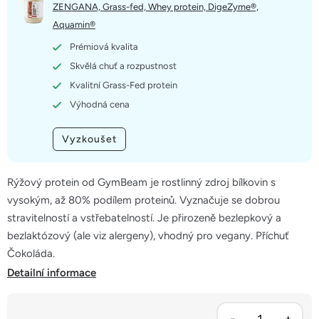
5
ZENGANA, Grass-fed, Whey protein, DigeZyme®,
hvězdiček.
Aquamin®
Prémiová kvalita
Skvělá chuť a rozpustnost
Kvalitní Grass-Fed protein
Výhodná cena
Vyzkoušet
Rýžový protein od GymBeam je rostlinný zdroj bílkovin s
vysokým, až 80% podílem proteinů. Vyznačuje se dobrou
stravitelností a vstřebatelností. Je přirozeně bezlepkový a
bezlaktózový (ale viz alergeny), vhodný pro vegany. Příchuť
Čokoláda.
Detailní informace