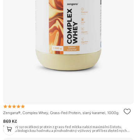
Zengana®, Complex Whey, Grass-Fed Protein, slaný karamel, 1000g
869 Kč
Prémiový syrovátkový protein z grass-fed mléka nabízí maximální čistotu,
vysokou biologickou hodnotu a plnohodnotný výživový profil bez zbytečných
přísad. Každá dávka spojuje tři formy syrovátky – koncentrát, izolát a hydrolyzát
– obohacené o DigeZyme® a Aquamin®. Obsahuje kompletní spektrum