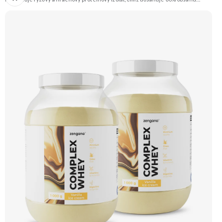
bílkovin. Je obohacen o trávicí enzymy bromelain a papain pro lepší stravitelnost.
Příchuť Lískový oříšek. Doporučujeme vyzkoušet ZENGANA, Grass-fed, Whey
protein, DigeZyme®, Aquamin® Prémiová kvalita Skvělá chuť a rozpustnost
Kvalitní Grass-Fed protein Výhodná cena Vyzkoušet