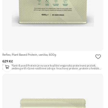
Reflex, Plant Based Protein, vanilka, 600g
629 Kč
Reflex Plant-Based Protein je vysoce kvalitní veganský proteinový prášek,
který kombinuje tři různé rostlinné zdroje: hrachový protein, protein z hnědé
rýže a dýňový protein. Poskytuje kompletní spektrum aminokyselin a je ideální
pro podporu růstu svalů a regenerace. Příchuť vanilka. Doporučujeme
vyzkoušet ZENGANA, Grass-fed, Whey protein, DigeZyme®, Aquamin®
Prémiová kvalita Skvělá chuť a rozpustnost Kvalitní Grass-Fed protein Výhodná
cena Vyzkoušet