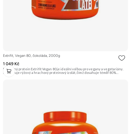
Extrifit, Vegan 80, čokoláda, 2000g
1 049 Kč
Rostlinný protein Extrifit Vegan 80 je ideální volbou pro vegany a vegetariány.
Kombinuje rýžový a hrachový proteinový izolát, čímž dosahuje téměř 80%
obsahu bílkovin. Je obohacen o trávicí enzymy bromelain a papain pro lepší
stravitelnost. Příchuť Čokoláda. Doporučujeme vyzkoušet ZENGANA, Grass-
fed, Whey protein, DigeZyme®, Aquamin® Prémiová kvalita Skvělá chuť a
rozpustnost Kvalitní Grass-Fed protein Výhodná cena Vyzkoušet