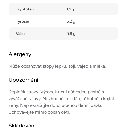
Tryptofan
1,1 g
Tyrosin
5,2 g
Valin
5,8 g
Alergeny
Může obsahovat stopy lepku, sóji, vajec a mléka.
Upozornění
Doplněk stravy. Výrobek není náhradou pestré a
vyvážené stravy. Nevhodné pro děti, těhotné a kojící
ženy. Nepřekračujte doporučenou denní dávku.
Uchovávejte mimo dosah dětí.
Skladování