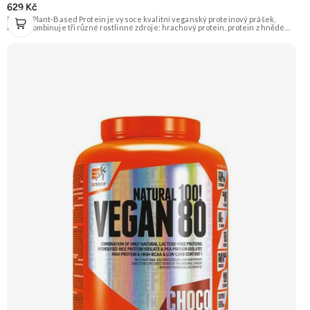
629 Kč
Reflex Plant-Based Protein je vysoce kvalitní veganský proteinový prášek,
který kombinuje tři různé rostlinné zdroje: hrachový protein, protein z hnědé
rýže a dýňový protein. Poskytuje kompletní spektrum aminokyselin a je ideální
pro podporu růstu svalů a regenerace. Příchuť Kakao a Karamel. Doporučujeme
vyzkoušet ZENGANA, Grass-fed, Whey protein, DigeZyme®, Aquamin®
Prémiová kvalita Skvělá chuť a rozpustnost Kvalitní Grass-Fed protein Výhodná
cena Vyzkoušet