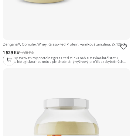
Zengana®, Complex Whey, Grass-Fed Protein, vanilková zmrzlina, 2x 1000g
1 529 Kč
1 738 Kč
Prémiový syrovátkový protein z grass-fed mléka nabízí maximální čistotu,
vysokou biologickou hodnotu a plnohodnotný výživový profil bez zbytečných
přísad. Každá dávka spojuje tři formy syrovátky – koncentrát, izolát a hydrolyzát
– obohacené o DigeZyme® a Aquamin®. Obsahuje kompletní spektrum
aminokyselin včetně 6,9 g BCAA na porci. DigeZyme® zlepšuje vstřebávání
bílkovin, zatímco Aquamin®, přírodní komplex z mořských řas, doplňuje vápník,
hořčík a stopové prvky pro optimální regeneraci a funkci svalů. Výsledkem je
protein s vynikající využitelností, čistým složením a dokonale vyváženou chutí.
🐄 Grass-fed protein 🧬 3 formy syrovátky 💪 Růst svalů ⚡ Rychlá regenerace 🧪
Enzymy & minerály 😋 Skvělá chuť