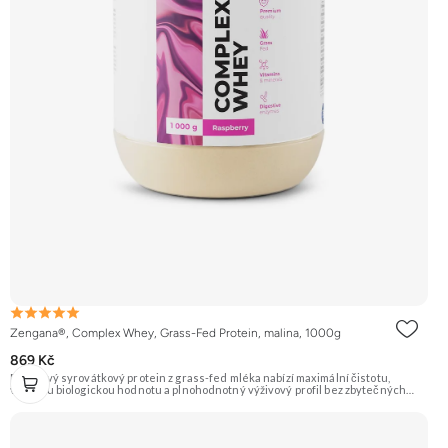
Zengana®, Complex Whey, Grass-Fed Protein, malina, 1000g
869 Kč
Prémiový syrovátkový protein z grass-fed mléka nabízí maximální čistotu,
vysokou biologickou hodnotu a plnohodnotný výživový profil bez zbytečných
přísad. Každá dávka spojuje tři formy syrovátky – koncentrát, izolát a hydrolyzát
– obohacené o DigeZyme® a Aquamin®. Obsahuje kompletní spektrum
aminokyselin včetně 6,9 g BCAA na porci. DigeZyme® zlepšuje vstřebávání
bílkovin, zatímco Aquamin®, přírodní komplex z mořských řas, doplňuje vápník,