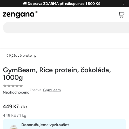
Přejít
🚚
Doprava ZDARMA při nákupu nad 1 500 Kč
na
obsah
Rýžové proteiny
GymBeam, Rice protein, čokoláda,
1000g
Průměrné
Značka:
GymBeam
Neohodnoceno
hodnocení
produktu
449 Kč
/ ks
je
Měrná
449 Kč / 1 kg
0,0
cena:
z
Doporučujeme vyzkoušet