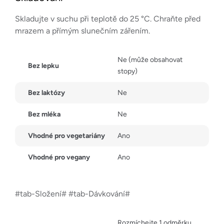
Skladujte v suchu při teplotě do 25 °C. Chraňte před
mrazem a přímým slunečním zářením.
Ne (může obsahovat
Bez lepku
stopy)
Bez laktózy
Ne
Bez mléka
Ne
Vhodné pro vegetariány
Ano
Vhodné pro vegany
Ano
#tab-Složení# #tab-Dávkování#
Rozmíchejte 1 odměrku