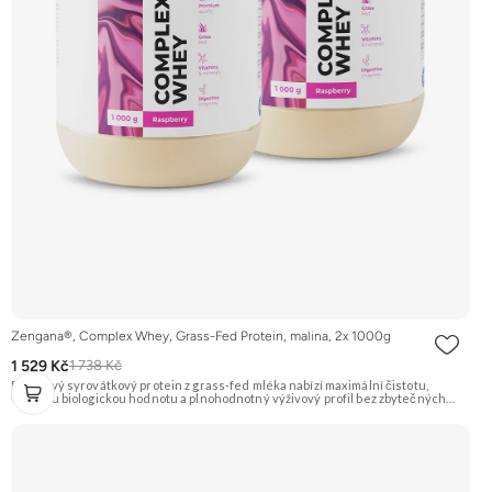
Zengana®, Complex Whey, Grass-Fed Protein, malina, 2x 1000g
1 529 Kč
1 738 Kč
Prémiový syrovátkový protein z grass-fed mléka nabízí maximální čistotu,
vysokou biologickou hodnotu a plnohodnotný výživový profil bez zbytečných
přísad. Každá dávka spojuje tři formy syrovátky – koncentrát, izolát a hydrolyzát
– obohacené o DigeZyme® a Aquamin®. Obsahuje kompletní spektrum
aminokyselin včetně 6,9 g BCAA na porci. DigeZyme® zlepšuje vstřebávání
bílkovin, zatímco Aquamin®, přírodní komplex z mořských řas, doplňuje vápník,
hořčík a stopové prvky pro optimální regeneraci a funkci svalů. Výsledkem je
protein s vynikající využitelností, čistým složením a dokonale vyváženou chutí.
🐄 Grass-fed protein 🧬 3 formy syrovátky 💪 Růst svalů ⚡ Rychlá regenerace 🧪