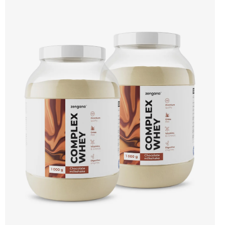
hořčík a stopové prvky pro optimální regeneraci a funkci svalů. Výsledkem je
protein s vynikající využitelností, čistým složením a dokonale vyváženou chutí.
🐄 Grass-fed protein 🧬 3 formy syrovátky 💪 Růst svalů ⚡ Rychlá regenerace 🧪
Enzymy & minerály 😋 Skvělá chuť