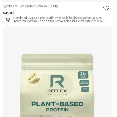
GymBeam, Rice protein, vanilka, 1000g
449 Kč
Rýžový protein od GymBeam je rostlinný zdroj bílkovin s vysokým, až 80%
podílem proteinů. Vyznačuje se dobrou stravitelností a vstřebatelností. Je
přirozeně bezlepkový a bezlaktózový (ale viz alergeny), vhodný pro vegany.
Příchuť Vanilka. Doporučujeme vyzkoušet ZENGANA, Grass-fed, Whey protein,
DigeZyme®, Aquamin® Prémiová kvalita Skvělá chuť a rozpustnost Kvalitní
Grass-Fed protein Výhodná cena Vyzkoušet