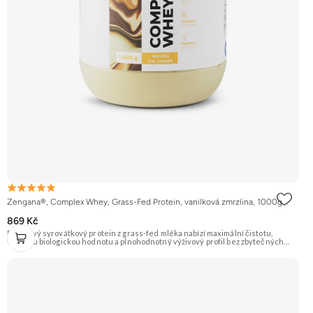
Zengana®, Complex Whey, Grass-Fed Protein, vanilková zmrzlina, 1000g
869 Kč
Prémiový syrovátkový protein z grass-fed mléka nabízí maximální čistotu,
vysokou biologickou hodnotu a plnohodnotný výživový profil bez zbytečných
přísad. Každá dávka spojuje tři formy syrovátky – koncentrát, izolát a hydrolyzát
– obohacené o DigeZyme® a Aquamin®. Obsahuje kompletní spektrum
aminokyselin včetně 6,9 g BCAA na porci. DigeZyme® zlepšuje vstřebávání
bílkovin, zatímco Aquamin®, přírodní komplex z mořských řas, doplňuje vápník,
hořčík a stopové prvky pro optimální regeneraci a funkci svalů. Výsledkem je
protein s vynikající využitelností, čistým složením a dokonale vyváženou chutí.
🐄 Grass-fed protein 🧬 3 formy syrovátky 💪 Růst svalů ⚡ Rychlá regenerace 🧪
Enzymy & minerály 😋 Skvělá chuť