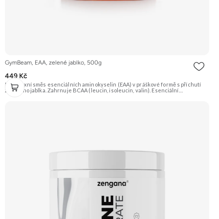
GymBeam, EAA, zelené jablko, 500g
449 Kč
Komplexní směs esenciálních aminokyselin (EAA) v práškové formě s příchutí
zeleného jablka. Zahrnuje BCAA (leucin, isoleucin, valin). Esenciální
aminokyseliny si tělo nedokáže vytvořit samo, jsou proto nezbytné pro tvorbu
bílkovin a růst svalové hmoty. Vhodné pro sportovce. Doporučujeme vyzkoušet
Zengana, BCAA 4:1:1 Prémiová kvalita Vysoký poměr BCAA Výhodná cena
Vyzkoušet