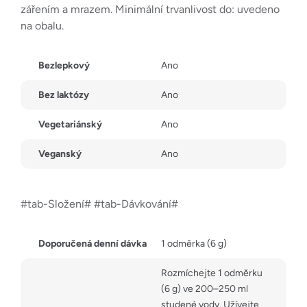
zářením a mrazem. Minimální trvanlivost do: uvedeno
na obalu.
Bezlepkový
Ano
Bez laktózy
Ano
Vegetariánský
Ano
Veganský
Ano
#tab-Složení# #tab-Dávkování#
Doporučená denní dávka
1 odměrka (6 g)
Rozmíchejte 1 odměrku
(6 g) ve 200–250 ml
studené vody. Užívejte