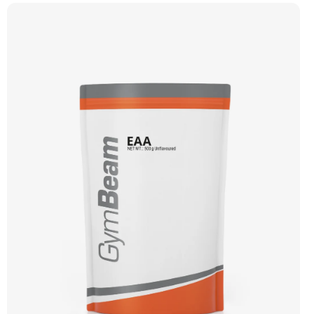
vysoce intenzivních aktivitách. Ideální pro sílu, explozivitu a nárůst svalové
hmoty při dlouhodobém užívání. 💊 100% kreatin monohydrát ⚡ Více síly 🔁 Více
opakování 🔋 Energie pro svaly 🧪 Ověřená forma 🌱 Čisté složení