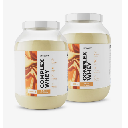
🐄 Grass-fed protein 🧬 3 formy syrovátky 💪 Růst svalů ⚡ Rychlá regenerace 🧪
Enzymy & minerály 😋 Skvělá chuť