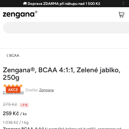
Přejít
🚚
Doprava ZDARMA při nákupu nad 1 500 Kč
na
obsah
BCAA
Zengana®, BCAA 4:1:1, Zelené jablko,
250g
Průměrné
AKCE
Značka:
Zengana
2 hodnocení
hodnocení
produktu
279 Kč
–7 %
je
259 Kč
/ ks
5,0
Měrná
1 036 Kč / 1 kg
z
cena: