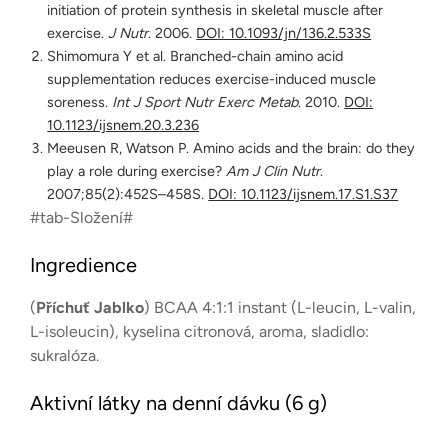
initiation of protein synthesis in skeletal muscle after
exercise.
J Nutr
. 2006.
DOI: 10.1093/jn/136.2.533S
Shimomura Y et al. Branched-chain amino acid
supplementation reduces exercise-induced muscle
soreness.
Int J Sport Nutr Exerc Metab
. 2010.
DOI:
10.1123/ijsnem.20.3.236
Meeusen R, Watson P. Amino acids and the brain: do they
play a role during exercise?
Am J Clin Nutr
.
2007;85(2):452S–458S.
DOI: 10.1123/ijsnem.17.S1.S37
#tab-Složení#
Ingredience
(
Příchuť Jablko
) BCAA 4:1:1 instant (L-leucin, L-valin,
L-isoleucin), kyselina citronová, aroma, sladidlo:
sukralóza.
Aktivní látky na denní dávku (6 g)