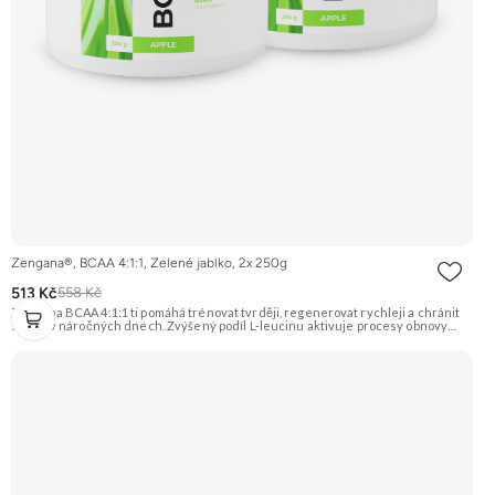
Zengana®, BCAA 4:1:1, Zelené jablko, 2x 250g
513 Kč
558 Kč
Zengana BCAA 4:1:1 ti pomáhá trénovat tvrději, regenerovat rychleji a chránit
svaly i v náročných dnech. Zvýšený podíl L-leucinu aktivuje procesy obnovy
svalů, zatímco L-valin a L-isoleucin zajišťují energii a ochranu svalových vláken.
Perfektně rozpustné, bez cukru a ideální před, během i po tréninku. Instantní
forma s příjemnou chutí. Vegan friendly. 🧬 Poměr 4:1:1 💪 Ochrana svalů ⚡
Energie při tréninku 🔥 Více leucinu 💧 Instantní rozpustnost 🌱 Vegan