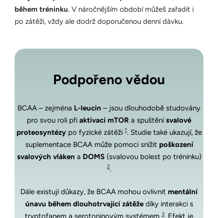
během tréninku
. V náročnějším období můžeš zařadit i
po zátěži, vždy ale dodrž doporučenou denní dávku.
Podpořeno vědou
BCAA – zejména
L-leucin
– jsou dlouhodobě studovány
pro svou roli při
aktivaci mTOR
a spuštění
svalové
1
proteosyntézy
po fyzické zátěži
. Studie také ukazují, že
suplementace BCAA může pomoci snížit
poškození
svalových vláken
a
DOMS
(svalovou bolest po tréninku)
2
.
Dále existují důkazy, že BCAA mohou ovlivnit
mentální
únavu během dlouhotrvající zátěže
díky interakci s
3
tryptofanem a serotoninovým systémem
. Efekt je