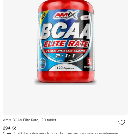
Amix, BCAA Elite Rate, 120 tablet
294 Kč
BCAA Elite Rate je doplněk stravy s obsahem aminokyselin s rozvětveným