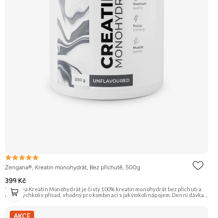
Zengana®, Kreatin monohydrát, Bez příchutě, 500g
399 Kč
Zengana Kreatin Monohydrát je čistý 100% kreatin monohydrát bez příchuti a
bez jakýchkoliv přísad, vhodný pro kombinaci s jakýmkoli nápojem. Denní dávka 5
g pokrývá doporučený příjem pro efekt na výkon při opakovaných krátkodobých,
vysoce intenzivních aktivitách. Ideální pro sílu, explozivitu a nárůst svalové
hmoty při dlouhodobém užívání. 💊 100% kreatin monohydrát ⚡ Více síly 🔁 Více
AKCE