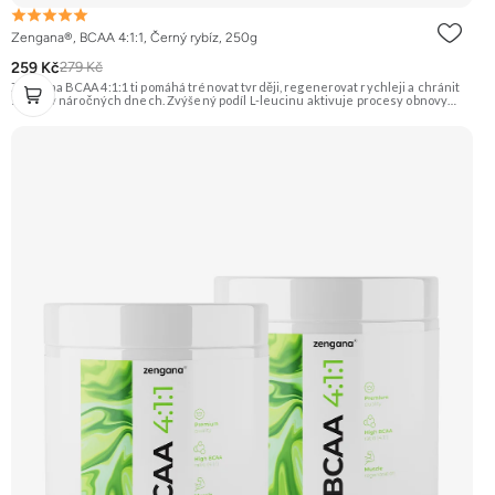
Zengana®, BCAA 4:1:1, Černý rybíz, 250g
259 Kč
279 Kč
Zengana BCAA 4:1:1 ti pomáhá trénovat tvrději, regenerovat rychleji a chránit
svaly i v náročných dnech. Zvýšený podíl L-leucinu aktivuje procesy obnovy
svalů, zatímco L-valin a L-isoleucin zajišťují energii a ochranu svalových vláken.
Perfektně rozpustné, bez cukru a ideální před, během i po tréninku. Instantní
forma s příjemnou chutí. Vegan friendly. 🧬 Poměr 4:1:1 💪 Ochrana svalů ⚡
Energie při tréninku 🔥 Více leucinu 💧 Instantní rozpustnost 🌱 Vegan