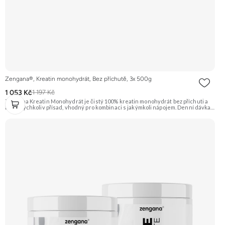
Zengana®, Kreatin monohydrát, Bez příchutě, 3x 500g
1 053 Kč
1 197 Kč
Zengana Kreatin Monohydrát je čistý 100% kreatin monohydrát bez příchuti a
bez jakýchkoliv přísad, vhodný pro kombinaci s jakýmkoli nápojem. Denní dávka 5
g pokrývá doporučený příjem pro efekt na výkon při opakovaných krátkodobých,
vysoce intenzivních aktivitách. Ideální pro sílu, explozivitu a nárůst svalové
hmoty při dlouhodobém užívání. 💊 100% kreatin monohydrát ⚡ Více síly 🔁 Více
opakování 🔋 Energie pro svaly 🧪 Ověřená forma 🌱 Čisté složení