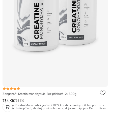
Zengana®, Kreatin monohydrát, Bez příchutě, 2x 500g
734 Kč
798 Kč
Zengana Kreatin Monohydrát je čistý 100% kreatin monohydrát bez příchuti a
bez jakýchkoliv přísad, vhodný pro kombinaci s jakýmkoli nápojem. Denní dávka 5
g pokrývá doporučený příjem pro efekt na výkon při opakovaných krátkodobých,