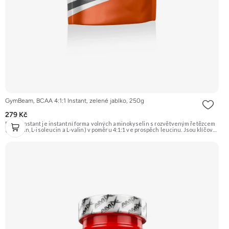
GymBeam, BCAA 4:1:1 Instant, zelené jablko, 250g
279 Kč
BCAA Instant je instantní forma volných aminokyselin s rozvětveným řetězcem
(L-leucin, L-isoleucin a L-valin) v poměru 4:1:1 ve prospěch leucinu. Jsou klíčové
pro ochranu a regeneraci svalové hmoty po náročném tréninku, podporují
syntézu bílkovin a slouží jako zdroj energie pro svaly. Doporučujeme vyzkoušet
Zengana, BCAA 4:1:1 Prémiová kvalita Vysoký poměr BCAA Výhodná cena
Vyzkoušet