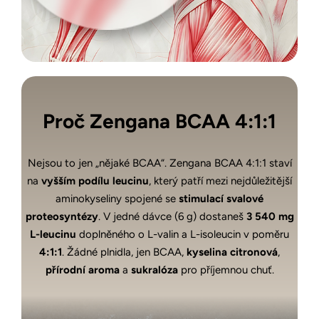
Proč Zengana BCAA 4:1:1
Nejsou to jen „nějaké BCAA“. Zengana BCAA 4:1:1 staví
na
vyšším podílu leucinu
, který patří mezi nejdůležitější
aminokyseliny spojené se
stimulací svalové
proteosyntézy
. V jedné dávce (6 g) dostaneš
3 540 mg
L-leucinu
doplněného o L-valin a L-isoleucin v poměru
4:1:1
. Žádné plnidla, jen BCAA,
kyselina citronová
,
přírodní aroma
a
sukralóza
pro příjemnou chuť.