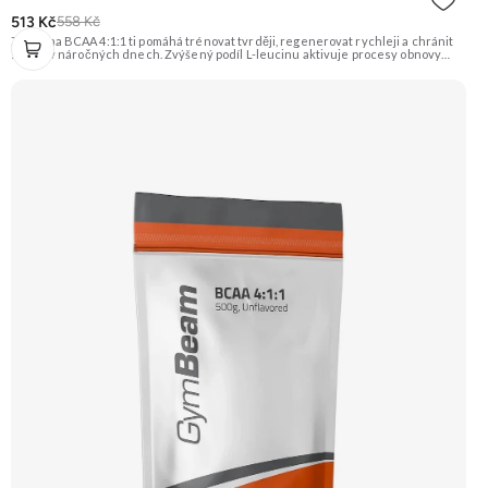
513 Kč
558 Kč
Zengana BCAA 4:1:1 ti pomáhá trénovat tvrději, regenerovat rychleji a chránit
svaly i v náročných dnech. Zvýšený podíl L-leucinu aktivuje procesy obnovy
svalů, zatímco L-valin a L-isoleucin zajišťují energii a ochranu svalových vláken.
Perfektně rozpustné, bez cukru a ideální před, během i po tréninku. Instantní
forma s příjemnou chutí. Vegan friendly. 🧬 Poměr 4:1:1 💪 Ochrana svalů ⚡
Energie při tréninku 🔥 Více leucinu 💧 Instantní rozpustnost 🌱 Vegan