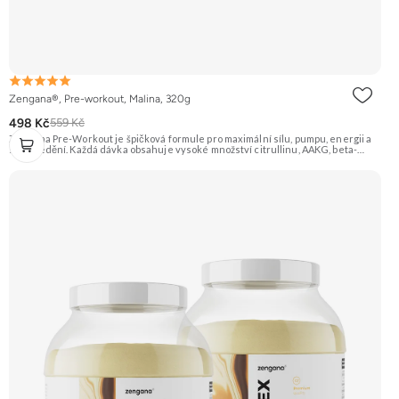
Zengana®, Pre-workout, Malina, 320g
498 Kč
559 Kč
Zengana Pre-Workout je špičková formule pro maximální sílu, pumpu, energii a
soustředění. Každá dávka obsahuje vysoké množství citrullinu, AAKG, beta-
alaninu a glycerolu pro intenzivní prokrvení a podporu výkonu. O mentální
ostrost se starají NALT, citikolin, L-tyrosin, Rhodiola a ginkgo, zatímco bezvodý
kofein a zelený čaj pomáhají nastartovat energii bez dojezdu. Transparentní
složení, účinné dávky a bez zbytečných nesmyslů. ⚡ Energie před tréninkem 💪
Vyšší výkon 🔥 Intenzivní pumpa 🧠 Fokus a soustředění 🧬 Komplexní složení ☕
250 mg kofeinu