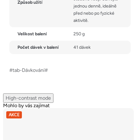
Způsob užití
jednou denně, ideálně
před nebo po fyzické
aktivitě.
Velikost balení
250 g
Počet dávek v balení
41 dávek
#tab-Dávkování#
High-contrast mode
Mohlo by vás zajímat
AKCE