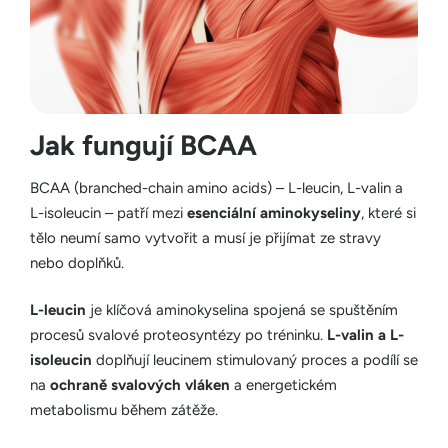
Jak fungují BCAA
BCAA (branched-chain amino acids) – L-leucin, L-valin a
L-isoleucin – patří mezi
esenciální aminokyseliny
, které si
tělo neumí samo vytvořit a musí je přijímat ze stravy
nebo doplňků.
L-leucin
je klíčová aminokyselina spojená se spuštěním
procesů svalové proteosyntézy po tréninku.
L-valin a L-
isoleucin
doplňují leucinem stimulovaný proces a podílí se
na
ochraně svalových vláken
a energetickém
metabolismu během zátěže.