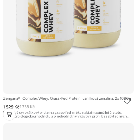
Zengana®, Complex Whey, Grass-Fed Protein, vanilková zmrzlina, 2x 1000g
1 529 Kč
1 738 Kč
Prémiový syrovátkový protein z grass-fed mléka nabízí maximální čistotu,
vysokou biologickou hodnotu a plnohodnotný výživový profil bez zbytečných
přísad. Každá dávka spojuje tři formy syrovátky – koncentrát, izolát a hydrolyzát
– obohacené o DigeZyme® a Aquamin®. Obsahuje kompletní spektrum
aminokyselin včetně 6,9 g BCAA na porci. DigeZyme® zlepšuje vstřebávání
bílkovin, zatímco Aquamin®, přírodní komplex z mořských řas, doplňuje vápník,
hořčík a stopové prvky pro optimální regeneraci a funkci svalů. Výsledkem je
protein s vynikající využitelností, čistým složením a dokonale vyváženou chutí.