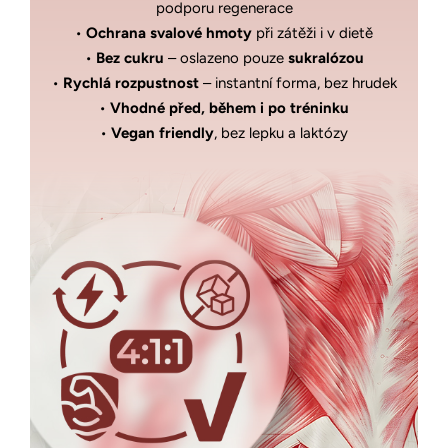
podporu regenerace
•
Ochrana svalové hmoty
při zátěži i v dietě
•
Bez cukru
– oslazeno pouze
sukralózou
•
Rychlá rozpustnost
– instantní forma, bez hrudek
•
Vhodné před, během i po tréninku
•
Vegan friendly
, bez lepku a laktózy