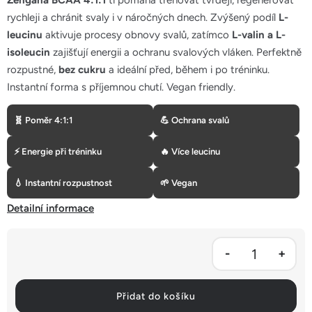
Zengana BCAA 4:1:1
ti pomáhá trénovat tvrději, regenerovat
5
rychleji a chránit svaly i v náročných dnech. Zvýšený podíl
L-
hvězdiček.
leucinu
aktivuje procesy obnovy svalů, zatímco
L-valin a L-
isoleucin
zajišťují energii a ochranu svalových vláken. Perfektně
rozpustné,
bez cukru
a ideální před, během i po tréninku.
Instantní forma s příjemnou chutí. Vegan friendly.
🧬 Poměr 4:1:1
💪 Ochrana svalů
⚡ Energie při tréninku
🔥 Více leucinu
💧 Instantní rozpustnost
🌱 Vegan
Detailní informace
Přidat do košíku