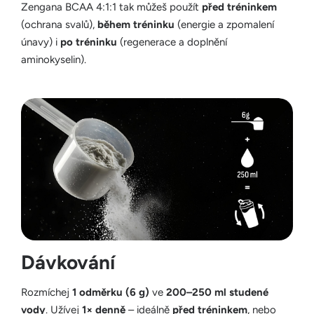
Zengana BCAA 4:1:1 tak můžeš použít
před tréninkem
(ochrana svalů),
během tréninku
(energie a zpomalení
únavy) i
po tréninku
(regenerace a doplnění
aminokyselin).
Dávkování
Rozmíchej
1 odměrku (6 g)
ve
200–250 ml studené
vody
. Užívej
1× denně
– ideálně
před tréninkem
, nebo