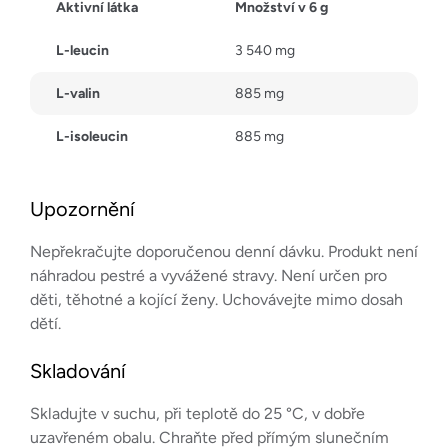
Aktivní látka
Množství v 6 g
L-leucin
3 540 mg
L-valin
885 mg
L-isoleucin
885 mg
Upozornění
Nepřekračujte doporučenou denní dávku. Produkt není
náhradou pestré a vyvážené stravy. Není určen pro
děti, těhotné a kojící ženy. Uchovávejte mimo dosah
dětí.
Skladování
Skladujte v suchu, při teplotě do 25 °C, v dobře
uzavřeném obalu. Chraňte před přímým slunečním