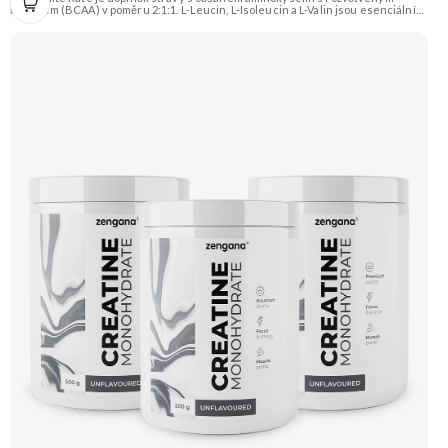
řetězcem (BCAA) v poměru 2:1:1. L-Leucin, L-Isoleucin a L-Valin jsou esenciální
aminokyseliny, které si lidské tělo nedokáže vytvořit samo a musí je přijímat
potravou. Doporučujeme vyzkoušet Zengana, BCAA 4:1:1 Prémiová kvalita
Vysoký poměr BCAA Výhodná cena Vyzkoušet