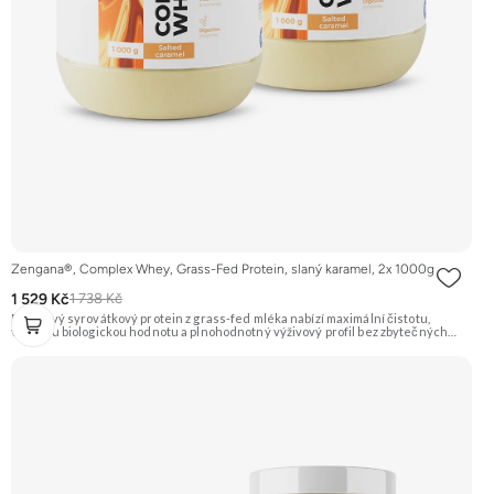
Zengana®, Complex Whey, Grass-Fed Protein, slaný karamel, 2x 1000g
1 529 Kč
1 738 Kč
Prémiový syrovátkový protein z grass-fed mléka nabízí maximální čistotu,
vysokou biologickou hodnotu a plnohodnotný výživový profil bez zbytečných
přísad. Každá dávka spojuje tři formy syrovátky – koncentrát, izolát a hydrolyzát
– obohacené o DigeZyme® a Aquamin®. Obsahuje kompletní spektrum
aminokyselin včetně 6,9 g BCAA na porci. DigeZyme® zlepšuje vstřebávání
bílkovin, zatímco Aquamin®, přírodní komplex z mořských řas, doplňuje vápník,
hořčík a stopové prvky pro optimální regeneraci a funkci svalů. Výsledkem je
protein s vynikající využitelností, čistým složením a dokonale vyváženou chutí.
🐄 Grass-fed protein 🧬 3 formy syrovátky 💪 Růst svalů ⚡ Rychlá regenerace 🧪
Enzymy & minerály 😋 Skvělá chuť