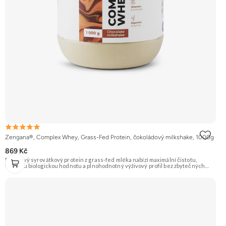
Zengana®, Complex Whey, Grass-Fed Protein, čokoládový milkshake, 1000g
869 Kč
Prémiový syrovátkový protein z grass-fed mléka nabízí maximální čistotu,
vysokou biologickou hodnotu a plnohodnotný výživový profil bez zbytečných
přísad. Každá dávka spojuje tři formy syrovátky – koncentrát, izolát a hydrolyzát
– obohacené o DigeZyme® a Aquamin®. Obsahuje kompletní spektrum
aminokyselin včetně 6,9 g BCAA na porci. DigeZyme® zlepšuje vstřebávání
bílkovin, zatímco Aquamin®, přírodní komplex z mořských řas, doplňuje vápník,
hořčík a stopové prvky pro optimální regeneraci a funkci svalů. Výsledkem je
protein s vynikající využitelností, čistým složením a dokonale vyváženou chutí.
🐄 Grass-fed protein 🧬 3 formy syrovátky 💪 Růst svalů ⚡ Rychlá regenerace 🧪
Enzymy & minerály 😋 Skvělá chuť