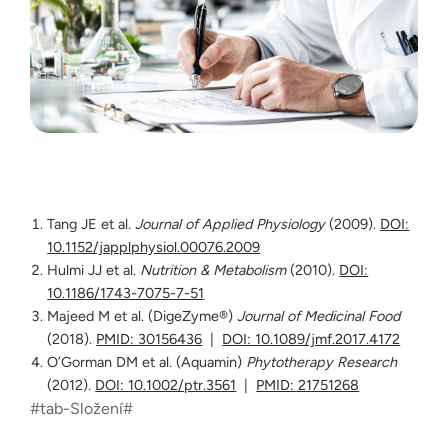
Tang JE et al.
Journal of Applied Physiology
(2009).
DOI:
10.1152/japplphysiol.00076.2009
Hulmi JJ et al.
Nutrition & Metabolism
(2010).
DOI:
10.1186/1743-7075-7-51
Majeed M et al. (DigeZyme®)
Journal of Medicinal Food
(2018).
PMID: 30156436
|
DOI: 10.1089/jmf.2017.4172
O’Gorman DM et al. (Aquamin)
Phytotherapy Research
(2012).
DOI: 10.1002/ptr.3561
|
PMID: 21751268
#tab-Složení#