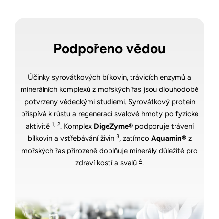
Podpořeno vědou
Účinky syrovátkových bílkovin, trávicích enzymů a
minerálních komplexů z mořských řas jsou dlouhodobě
potvrzeny vědeckými studiemi. Syrovátkový protein
přispívá k růstu a regeneraci svalové hmoty po fyzické
1
,
2
aktivitě
. Komplex
DigeZyme®
podporuje trávení
3
bílkovin a vstřebávání živin
, zatímco
Aquamin®
z
mořských řas přirozeně doplňuje minerály důležité pro
4
zdraví kostí a svalů
.