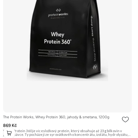
The Protein Works, Whey Protein 360, jahody & smetana, 1200g
869 Kč
Whey Protein 360 je vícesložkový protein, který obsahuje až 23 g bílkovin v
jedné dávce. Ty pocházejí ze syrovátkového koncentrátu, izolátu, hydrolyzátu,