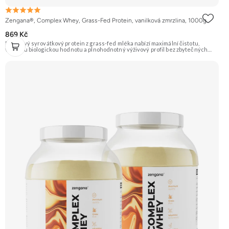
Zengana®, Complex Whey, Grass-Fed Protein, vanilková zmrzlina, 1000g
869 Kč
Prémiový syrovátkový protein z grass-fed mléka nabízí maximální čistotu,
vysokou biologickou hodnotu a plnohodnotný výživový profil bez zbytečných
přísad. Každá dávka spojuje tři formy syrovátky – koncentrát, izolát a hydrolyzát
– obohacené o DigeZyme® a Aquamin®. Obsahuje kompletní spektrum
aminokyselin včetně 6,9 g BCAA na porci. DigeZyme® zlepšuje vstřebávání
bílkovin, zatímco Aquamin®, přírodní komplex z mořských řas, doplňuje vápník,
hořčík a stopové prvky pro optimální regeneraci a funkci svalů. Výsledkem je
protein s vynikající využitelností, čistým složením a dokonale vyváženou chutí.
🐄 Grass-fed protein 🧬 3 formy syrovátky 💪 Růst svalů ⚡ Rychlá regenerace 🧪
Enzymy & minerály 😋 Skvělá chuť