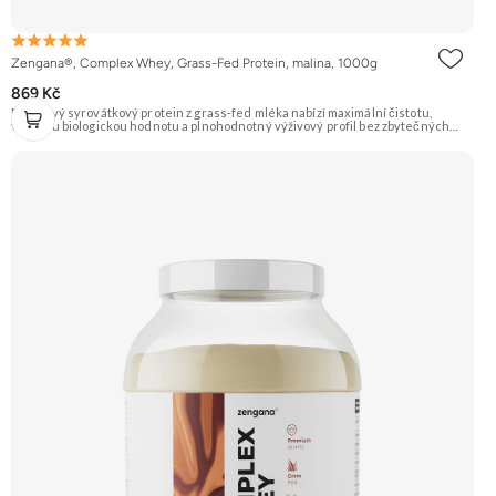
Zengana®, Complex Whey, Grass-Fed Protein, malina, 1000g
869 Kč
Prémiový syrovátkový protein z grass-fed mléka nabízí maximální čistotu,
vysokou biologickou hodnotu a plnohodnotný výživový profil bez zbytečných
přísad. Každá dávka spojuje tři formy syrovátky – koncentrát, izolát a hydrolyzát
– obohacené o DigeZyme® a Aquamin®. Obsahuje kompletní spektrum
aminokyselin včetně 6,9 g BCAA na porci. DigeZyme® zlepšuje vstřebávání
bílkovin, zatímco Aquamin®, přírodní komplex z mořských řas, doplňuje vápník,
hořčík a stopové prvky pro optimální regeneraci a funkci svalů. Výsledkem je
protein s vynikající využitelností, čistým složením a dokonale vyváženou chutí.
🐄 Grass-fed protein 🧬 3 formy syrovátky 💪 Růst svalů ⚡ Rychlá regenerace 🧪
Enzymy & minerály 😋 Skvělá chuť