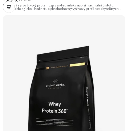
1 529 Kč
Prémiový syrovátkový protein z grass-fed mléka nabízí maximální čistotu,
vysokou biologickou hodnotu a plnohodnotný výživový profil bez zbytečných
přísad. Každá dávka spojuje tři formy syrovátky – koncentrát, izolát a hydrolyzát
– obohacené o DigeZyme® a Aquamin®. Obsahuje kompletní spektrum
aminokyselin včetně 6,9 g BCAA na porci. DigeZyme® zlepšuje vstřebávání
bílkovin, zatímco Aquamin®, přírodní komplex z mořských řas, doplňuje vápník,
hořčík a stopové prvky pro optimální regeneraci a funkci svalů. Výsledkem je
protein s vynikající využitelností, čistým složením a dokonale vyváženou chutí.
🐄 Grass-fed protein 🧬 3 formy syrovátky 💪 Růst svalů ⚡ Rychlá regenerace 🧪
Enzymy & minerály 😋 Skvělá chuť