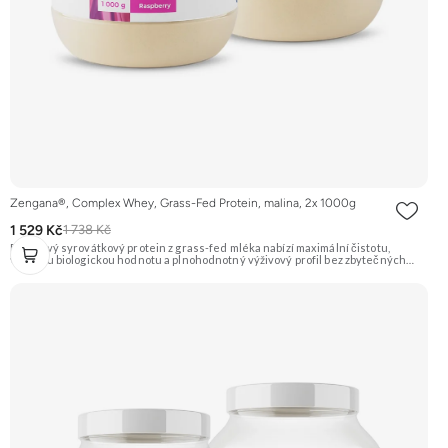
Zengana®, Complex Whey, Grass-Fed Protein, malina, 2x 1000g
1 529 Kč
1 738 Kč
Prémiový syrovátkový protein z grass-fed mléka nabízí maximální čistotu,
vysokou biologickou hodnotu a plnohodnotný výživový profil bez zbytečných
přísad. Každá dávka spojuje tři formy syrovátky – koncentrát, izolát a hydrolyzát
– obohacené o DigeZyme® a Aquamin®. Obsahuje kompletní spektrum
aminokyselin včetně 6,9 g BCAA na porci. DigeZyme® zlepšuje vstřebávání
bílkovin, zatímco Aquamin®, přírodní komplex z mořských řas, doplňuje vápník,
hořčík a stopové prvky pro optimální regeneraci a funkci svalů. Výsledkem je
protein s vynikající využitelností, čistým složením a dokonale vyváženou chutí.
🐄 Grass-fed protein 🧬 3 formy syrovátky 💪 Růst svalů ⚡ Rychlá regenerace 🧪
Enzymy & minerály 😋 Skvělá chuť