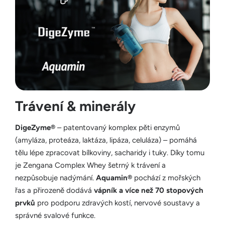
Trávení & minerály
DigeZyme®
– patentovaný komplex pěti enzymů
(amyláza, proteáza, laktáza, lipáza, celuláza) – pomáhá
tělu lépe zpracovat bílkoviny, sacharidy i tuky. Díky tomu
je Zengana Complex Whey šetrný k trávení a
nezpůsobuje nadýmání.
Aquamin®
pochází z mořských
řas a přirozeně dodává
vápník a více než 70 stopových
prvků
pro podporu zdravých kostí, nervové soustavy a
správné svalové funkce.