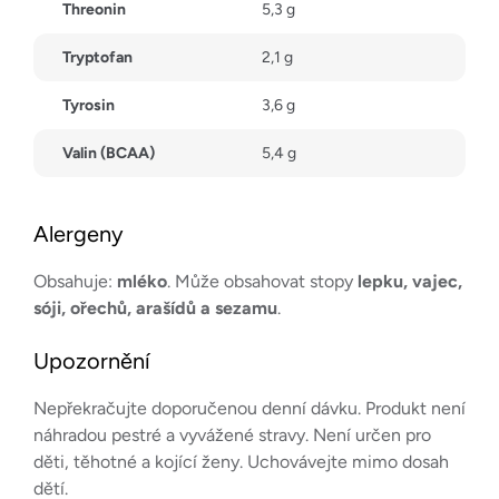
Threonin
5,3 g
Tryptofan
2,1 g
Tyrosin
3,6 g
Valin (BCAA)
5,4 g
Alergeny
Obsahuje:
mléko
. Může obsahovat stopy
lepku, vajec,
sóji, ořechů, arašídů a sezamu
.
Upozornění
Nepřekračujte doporučenou denní dávku. Produkt není
náhradou pestré a vyvážené stravy. Není určen pro
děti, těhotné a kojící ženy. Uchovávejte mimo dosah
dětí.