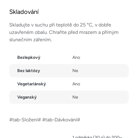
Skladování
Skladujte v suchu při teplotě do 25 °C, v dobře
uzavřeném obalu. Chraňte před mrazem a přímým
slunečním zářením.
Bezlepkový
Ano
Bez laktózy
Ne
Vegetariánský
Ano
Veganský
Ne
#tab-Složení# #tab-Dávkování#
1 odměrka (30 g) do 200–