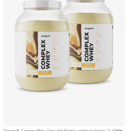
Zengana®, Complex Whey, Grass-Fed Protein, vanilková zmrzlina, 2x 1000g