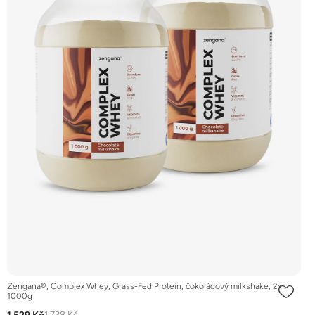
Zengana®, Complex Whey, Grass-Fed Protein, čokoládový milkshake, 2x
1000g
1 738 Kč