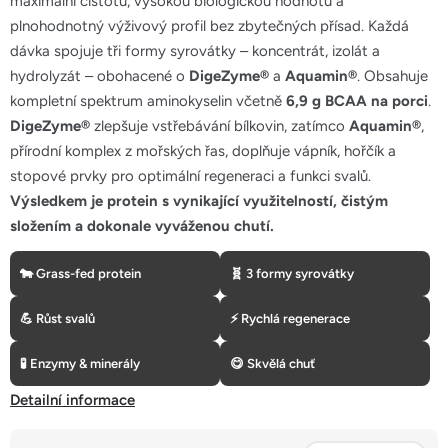
maximální čistotu, vysokou biologickou hodnotu a
5
plnohodnotný výživový profil bez zbytečných přísad. Každá
hvězdiček.
dávka spojuje tři formy syrovátky – koncentrát, izolát a
hydrolyzát – obohacené o
DigeZyme®
a
Aquamin®
. Obsahuje
kompletní spektrum aminokyselin včetně
6,9 g BCAA na porci
.
DigeZyme®
zlepšuje vstřebávání bílkovin, zatímco
Aquamin®
,
přírodní komplex z mořských řas, doplňuje vápník, hořčík a
stopové prvky pro optimální regeneraci a funkci svalů.
Výsledkem je protein s vynikající využitelností, čistým
složením a dokonale vyváženou chutí.
🐄 Grass-fed protein
🧬 3 formy syrovátky
💪 Růst svalů
⚡ Rychlá regenerace
🧪 Enzymy & minerály
😋 Skvělá chuť
Detailní informace