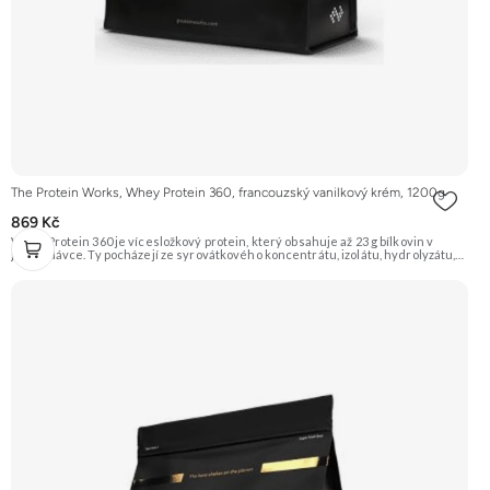
The Protein Works, Whey Protein 360, francouzský vanilkový krém, 1200g
869 Kč
Whey Protein 360 je vícesložkový protein, který obsahuje až 23 g bílkovin v
jedné dávce. Ty pocházejí ze syrovátkového koncentrátu, izolátu, hydrolyzátu,
mléčného a sójového proteinu. Díky tomu má různé doby vstřebávání a postará
se tak o postupné zásobování svalů aminokyselinami. Je ideální pro sportovce,
kteří usilují o růst svalové hmoty a zefektivnění regenerace. Příchuť
Francouzský vanilkový krém, balení 1200g. Doporučujeme vyzkoušet
ZENGANA, Grass-fed, Whey protein, DigeZyme®, Aquamin® Prémiová kvalita
Skvělá chuť a rozpustnost Kvalitní Grass-Fed protein Výhodná cena Vyzkoušet