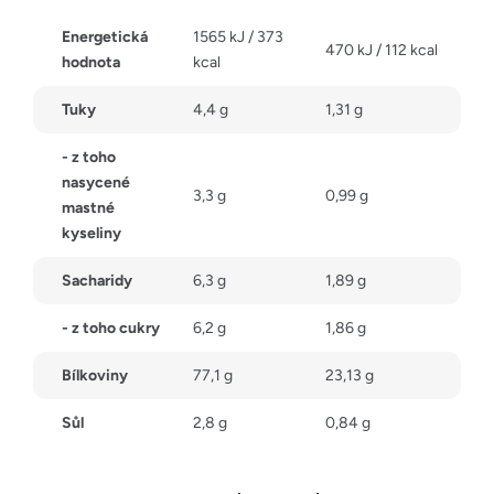
Energetická
1565 kJ / 373
470 kJ / 112 kcal
hodnota
kcal
Tuky
4,4 g
1,31 g
- z toho
nasycené
3,3 g
0,99 g
mastné
kyseliny
Sacharidy
6,3 g
1,89 g
- z toho cukry
6,2 g
1,86 g
Bílkoviny
77,1 g
23,13 g
Sůl
2,8 g
0,84 g