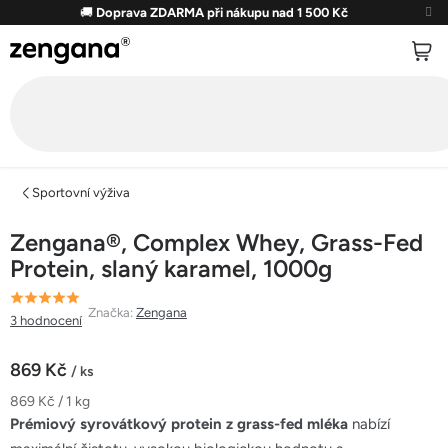
Přejít
🚚
Doprava ZDARMA při nákupu nad 1 500 Kč
na
obsah
Sportovní výživa
Zengana®, Complex Whey, Grass-Fed
Protein, slaný karamel, 1000g
Průměrné
Značka:
Zengana
3 hodnocení
hodnocení
produktu
869 Kč
/ ks
je
Měrná
869 Kč / 1 kg
5,0
cena:
Prémiový syrovátkový protein z grass-fed mléka
nabízí
z