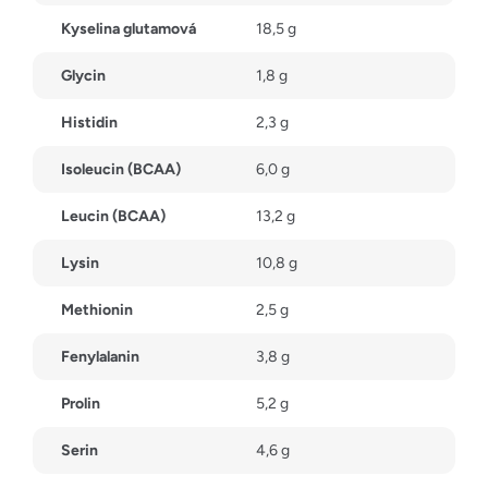
Kyselina glutamová
18,5 g
Glycin
1,8 g
Histidin
2,3 g
Isoleucin (BCAA)
6,0 g
Leucin (BCAA)
13,2 g
Lysin
10,8 g
Methionin
2,5 g
Fenylalanin
3,8 g
Prolin
5,2 g
Serin
4,6 g