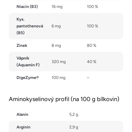
Niacin (B3)
16 mg
100 %
Kys.
pantothenová
6 mg
100 %
(B5)
Zinek
8 mg
80 %
Vápník
320 mg
40 %
(Aquamin F)
DigeZyme®
100 mg
–
Aminokyselinový profil (na 100 g bílkovin)
Alanin
5,2 g
Arginin
2,9 g