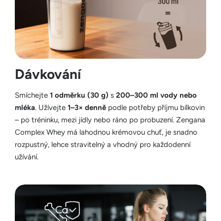
Dávkování
Smíchejte
1 odměrku (30 g)
s
200–300 ml vody nebo
mléka
. Užívejte
1–3× denně
podle potřeby příjmu bílkovin
– po tréninku, mezi jídly nebo ráno po probuzení. Zengana
Complex Whey má lahodnou krémovou chuť, je snadno
rozpustný, lehce stravitelný a vhodný pro každodenní
užívání.