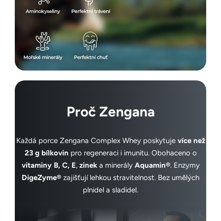
Proč Zengana
Každá porce Zengana Complex Whey poskytuje
více než
23 g bílkovin
pro regeneraci i imunitu. Obohaceno o
vitaminy B, C, E
,
zinek
a minerály
Aquamin®
. Enzymy
DigeZyme®
zajišťují lehkou stravitelnost. Bez umělých
plnidel a sladidel.