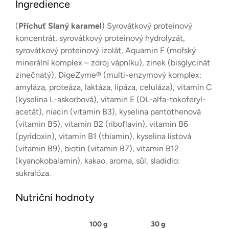
Ingredience
(
Příchuť Slaný karamel
) Syrovátkový proteinový
koncentrát, syrovátkový proteinový hydrolyzát,
syrovátkový proteinový izolát, Aquamin F (mořský
minerální komplex – zdroj vápníku), zinek (bisglycinát
zinečnatý), DigeZyme® (multi-enzymový komplex:
amyláza, proteáza, laktáza, lipáza, celuláza), vitamin C
(kyselina L-askorbová), vitamin E (DL-alfa-tokoferyl-
acetát), niacin (vitamin B3), kyselina pantothenová
(vitamin B5), vitamin B2 (riboflavin), vitamin B6
(pyridoxin), vitamin B1 (thiamin), kyselina listová
(vitamin B9), biotin (vitamin B7), vitamin B12
(kyanokobalamin), kakao, aroma, sůl, sladidlo:
sukralóza.
Nutriční hodnoty
100 g
30 g