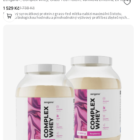
1 529 Kč
1 738 Kč
Prémiový syrovátkový protein z grass-fed mléka nabízí maximální čistotu,
vysokou biologickou hodnotu a plnohodnotný výživový profil bez zbytečných
přísad. Každá dávka spojuje tři formy syrovátky – koncentrát, izolát a hydrolyzát
– obohacené o DigeZyme® a Aquamin®. Obsahuje kompletní spektrum
aminokyselin včetně 6,9 g BCAA na porci. DigeZyme® zlepšuje vstřebávání
bílkovin, zatímco Aquamin®, přírodní komplex z mořských řas, doplňuje vápník,
hořčík a stopové prvky pro optimální regeneraci a funkci svalů. Výsledkem je
protein s vynikající využitelností, čistým složením a dokonale vyváženou chutí.
🐄 Grass-fed protein 🧬 3 formy syrovátky 💪 Růst svalů ⚡ Rychlá regenerace 🧪
Enzymy & minerály 😋 Skvělá chuť