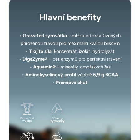
Hlavní benefity
•
Grass-fed syrovátka
– mléko od krav živených
přirozenou travou pro maximální kvalitu bílkovin
•
Trojitá síla
: koncentrát, izolát, hydrolyzát
•
DigeZyme®
– pět enzymů pro perfektní trávení
•
Aquamin®
– minerály z mořských řas
•
Aminokyselinový profil
včetně
6,9 g BCAA
•
Prémiová chuť