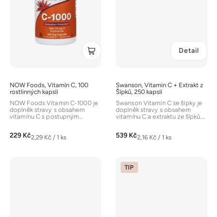
Detail
NOW Foods, Vitamín C, 100
Swanson, Vitamin C + Extrakt z
rostlinných kapslí
Šípků, 250 kapslí
NOW Foods Vitamin C-1000 je
Swanson Vitamín C se šípky je
doplněk stravy s obsahem
doplněk stravy s obsahem
vitamínu C s postupným
vitamínu C a extraktu ze šípků.
uvolňováním, obohacený o
[14] Vitamín C je důležitý...
citrusové...
229 Kč
539 Kč
Měrná
Měrná
2,29 Kč / 1 ks
2,16 Kč / 1 ks
cena:
cena:
TIP