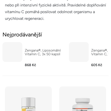
nebo při intenzivní fyzické aktivitě. Pravidelné doplňování
vitamínu C pomáhá posilovat odolnost organismu a
urychlovat regeneraci.
Nejprodávanější
Zengana®, Liposomální
Zengana®, L
Vitamin C, 3x 50 kapslí
Vitamin C, 2
868 Kč
605 Kč
V
ý
p
i