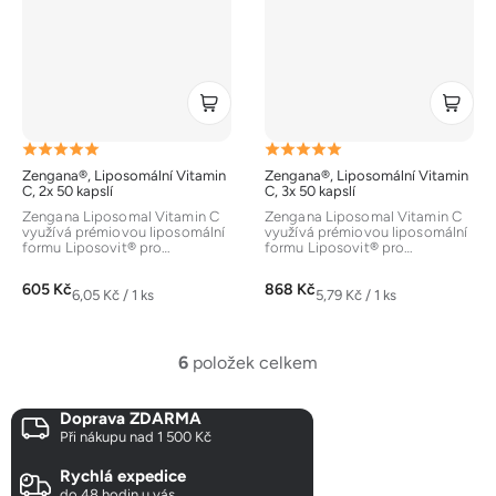
Průměrné
Průměrné
Zengana®, Liposomální Vitamin
Zengana®, Liposomální Vitamin
hodnocení
hodnocení
C, 2x 50 kapslí
C, 3x 50 kapslí
produktu
produktu
Zengana Liposomal Vitamin C
Zengana Liposomal Vitamin C
využívá prémiovou liposomální
využívá prémiovou liposomální
je
je
formu Liposovit® pro
formu Liposovit® pro
špičkovou vstřebatelnost a
špičkovou vstřebatelnost a
5,0
5,0
stabilitu....
stabilitu....
605 Kč
868 Kč
z
z
Měrná
Měrná
6,05 Kč / 1 ks
5,79 Kč / 1 ks
cena:
cena:
5
5
hvězdiček.
hvězdiček.
6
položek celkem
O
v
Doprava ZDARMA
l
Při nákupu nad 1 500 Kč
á
d
Rychlá expedice
a
do 48 hodin u vás