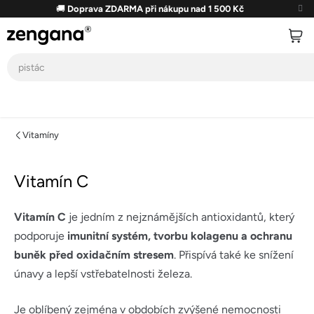
Přejít
🚚
Doprava ZDARMA při nákupu nad 1 500 Kč
na
obsah
Vitamíny
Vitamín C
Vitamín C
je jedním z nejznámějších antioxidantů, který
podporuje
imunitní systém, tvorbu kolagenu a ochranu
buněk před oxidačním stresem
. Přispívá také ke snížení
únavy a lepší vstřebatelnosti železa.
Je oblíbený zejména v obdobích zvýšené nemocnosti