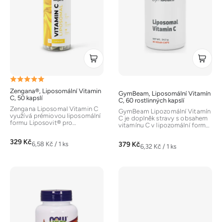
s
p
r
o
d
u
k
Průměrné
t
Zengana®, Liposomální Vitamin
GymBeam, Liposomální Vitamín
hodnocení
ů
C, 50 kapslí
C, 60 rostlinných kapslí
produktu
Zengana Liposomal Vitamin C
GymBeam Lipozomální Vitamín
využívá prémiovou liposomální
je
C je doplněk stravy s obsahem
formu Liposovit® pro
vitamínu C v lipozomální formě,
špičkovou vstřebatelnost a
5,0
která zajišťuje vysokou...
stabilitu....
329 Kč
z
Měrná
379 Kč
6,58 Kč / 1 ks
Měrná
6,32 Kč / 1 ks
cena:
5
cena:
hvězdiček.