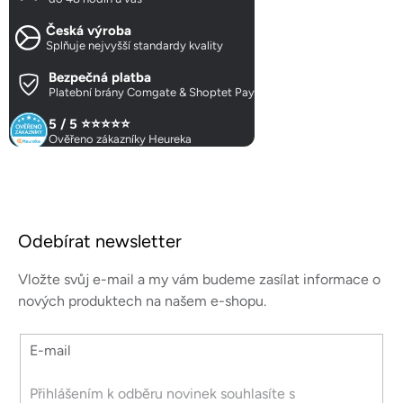
c
Česká výroba
í
Splňuje nejvyšší standardy kvality
p
r
Bezpečná platba
Platební brány Comgate & Shoptet Pay
v
k
5 / 5 ⭐⭐⭐⭐⭐
y
Ověřeno zákazníky Heureka
v
ý
p
Z
i
á
s
Odebírat newsletter
p
u
a
Vložte svůj e-mail a my vám budeme zasílat informace o
t
nových produktech na našem e-shopu.
í
E-mail
Přihlášením k odběru novinek souhlasíte s