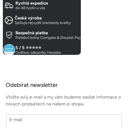
d
Rychlá expedice
a
do 48 hodin u vás
c
Česká výroba
í
Splňuje nejvyšší standardy kvality
p
r
Bezpečná platba
Platební brány Comgate & Shoptet Pay
v
k
5 / 5 ⭐⭐⭐⭐⭐
y
Ověřeno zákazníky Heureka
v
ý
p
Z
i
á
s
Odebírat newsletter
p
u
a
Vložte svůj e-mail a my vám budeme zasílat informace o
t
nových produktech na našem e-shopu.
í
E-mail