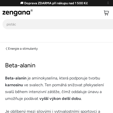
Přejít
🚚
Doprava ZDARMA při nákupu nad 1 500 Kč
na
obsah
Energie a stimulanty
Beta-alanin
Beta-alanin
je aminokyselina, která podporuje tvorbu
karnosinu
ve svalech. Ten pomáhá snižovat překyselení
svalů během intenzivní zátěže, čímž oddaluje únavu a
umožňuje podávat
vyšší výkon delší dobu
.
Je oblíbený mezi silovými i vytrvalostními sportovci a