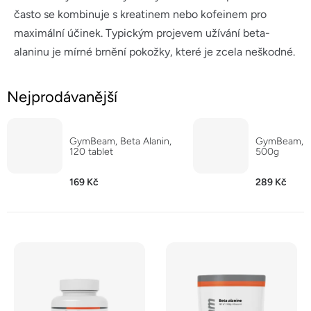
často se kombinuje s kreatinem nebo kofeinem pro
maximální účinek. Typickým projevem užívání beta-
alaninu je mírné brnění pokožky, které je zcela neškodné.
Nejprodávanější
GymBeam, Beta Alanin,
GymBeam, Be
120 tablet
500g
169 Kč
289 Kč
V
ý
p
i