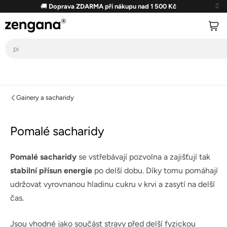
Přejít
🚚
Doprava ZDARMA při nákupu nad 1 500 Kč
na
obsah
Gainery a sacharidy
Pomalé sacharidy
Pomalé sacharidy
se vstřebávají pozvolna a zajišťují tak
stabilní přísun energie
po delší dobu. Díky tomu pomáhají
udržovat vyrovnanou hladinu cukru v krvi a zasytí na delší
čas.
Jsou vhodné jako součást stravy před delší fyzickou