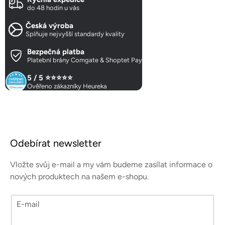
a
do 48 hodin u vás
c
Česká výroba
í
Splňuje nejvyšší standardy kvality
p
r
Bezpečná platba
Platební brány Comgate & Shoptet Pay
v
k
5 / 5 ⭐⭐⭐⭐⭐
y
Ověřeno zákazníky Heureka
v
ý
p
Z
i
á
s
Odebírat newsletter
p
u
a
Vložte svůj e-mail a my vám budeme zasílat informace o
t
nových produktech na našem e-shopu.
í
E-mail