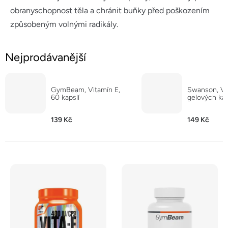
obranyschopnost těla a chránit buňky před poškozením
způsobeným volnými radikály.
Nejprodávanější
GymBeam, Vitamín E,
Swanson, Vi
60 kapslí
gelových kap
139 Kč
149 Kč
V
ý
p
i
s