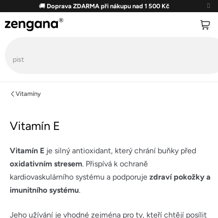
Přejít
🚚
Doprava ZDARMA při nákupu nad 1 500 Kč
na
obsah
Vitamíny
Vitamín E
Vitamín E
je silný antioxidant, který chrání buňky před
oxidativním stresem
. Přispívá k ochraně
kardiovaskulárního systému a podporuje
zdraví pokožky a
imunitního systému
.
Jeho užívání je vhodné zejména pro ty, kteří chtějí posílit