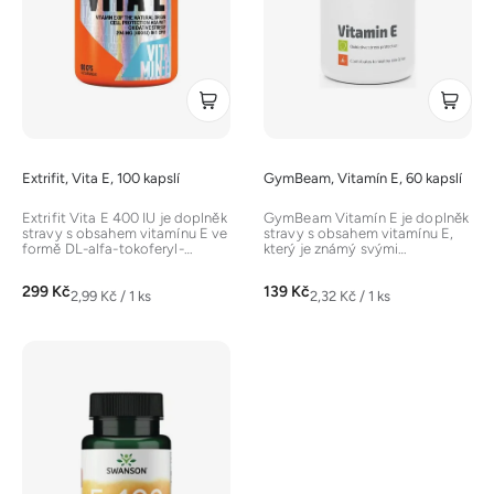
p
r
o
d
u
k
t
Extrifit, Vita E, 100 kapslí
GymBeam, Vitamín E, 60 kapslí
ů
Extrifit Vita E 400 IU je doplněk
GymBeam Vitamín E je doplněk
stravy s obsahem vitamínu E ve
stravy s obsahem vitamínu E,
formě DL-alfa-tokoferyl-
který je známý svými
acetátu. Vitamín E je...
antioxidačními vlastnostmi.
Přispívá k...
299 Kč
139 Kč
Měrná
Měrná
2,99 Kč / 1 ks
2,32 Kč / 1 ks
cena:
cena: