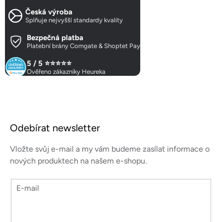
c
Česká výroba
í
Splňuje nejvyšší standardy kvality
p
r
Bezpečná platba
Platební brány Comgate & Shoptet Pay
v
k
5 / 5 ⭐⭐⭐⭐⭐
y
Ověřeno zákazníky Heureka
v
ý
p
Z
i
á
s
Odebírat newsletter
p
u
a
Vložte svůj e-mail a my vám budeme zasílat informace o
t
nových produktech na našem e-shopu.
í
E-mail