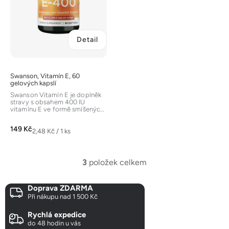
Detail
Swanson, Vitamín E, 60
gelových kapslí
Swanson Vitamín E je doplněk
stravy s obsahem 400 IU
vitamínu E ve formě smíšených
tokoferolů (d-alfa, d-beta,...
149 Kč
Měrná
2,48 Kč / 1 ks
cena:
3
položek celkem
O
v
Doprava ZDARMA
l
Při nákupu nad 1 500 Kč
á
d
Rychlá expedice
a
do 48 hodin u vás