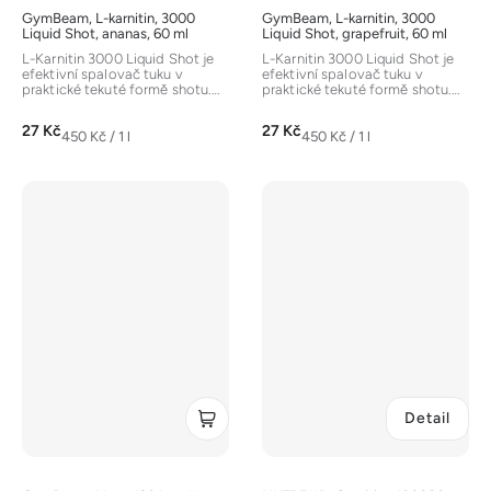
GymBeam, L-karnitin, 3000
GymBeam, L-karnitin, 3000
Liquid Shot, ananas, 60 ml
Liquid Shot, grapefruit, 60 ml
L-Karnitin 3000 Liquid Shot je
L-Karnitin 3000 Liquid Shot je
efektivní spalovač tuku v
efektivní spalovač tuku v
praktické tekuté formě shotu.
praktické tekuté formě shotu.
Obsahuje až 3000 mg...
Obsahuje až 3000 mg...
27 Kč
27 Kč
Měrná
Měrná
450 Kč / 1 l
450 Kč / 1 l
cena:
cena:
Detail