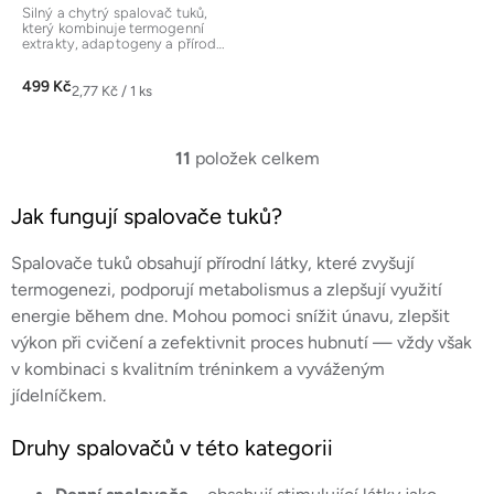
produktu
Silný a chytrý spalovač tuků,
který kombinuje termogenní
je
extrakty, adaptogeny a přírodní
stimulaci energie. Obsahuje...
5,0
499 Kč
z
Měrná
2,77 Kč / 1 ks
cena:
5
hvězdiček.
11
položek celkem
O
v
Jak fungují spalovače tuků?
l
á
Spalovače tuků obsahují přírodní látky, které zvyšují
d
a
termogenezi, podporují metabolismus a zlepšují využití
c
energie během dne. Mohou pomoci snížit únavu, zlepšit
í
výkon při cvičení a zefektivnit proces hubnutí — vždy však
p
v kombinaci s kvalitním tréninkem a vyváženým
r
jídelníčkem.
v
k
Druhy spalovačů v této kategorii
y
v