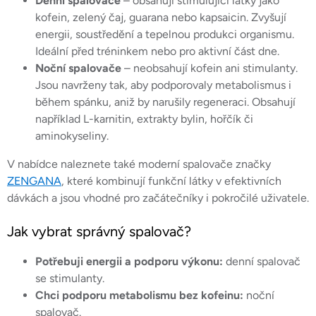
Denní spalovače
– obsahují stimulující látky jako
ý
kofein, zelený čaj, guarana nebo kapsaicin. Zvyšují
p
energii, soustředění a tepelnou produkci organismu.
i
Ideální před tréninkem nebo pro aktivní část dne.
s
Noční spalovače
– neobsahují kofein ani stimulanty.
u
Jsou navrženy tak, aby podporovaly metabolismus i
během spánku, aniž by narušily regeneraci. Obsahují
například L-karnitin, extrakty bylin, hořčík či
aminokyseliny.
V nabídce naleznete také moderní spalovače značky
ZENGANA
, které kombinují funkční látky v efektivních
dávkách a jsou vhodné pro začátečníky i pokročilé uživatele.
Jak vybrat správný spalovač?
Potřebuji energii a podporu výkonu:
denní spalovač
se stimulanty.
Chci podporu metabolismu bez kofeinu:
noční
spalovač.