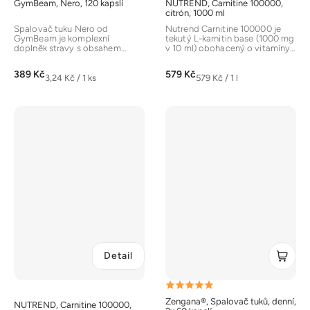
GymBeam, Nero, 120 kapslí
NUTREND, Carnitine 100000,
citrón, 1000 ml
Spalovač tuku Nero od
Nutrend Carnitine 100000 je
GymBeam je komplexní
tekutý L-karnitin base (1000 mg
doplněk stravy s obsahem
v 10 ml) obohacený o vitamíny
kofeinu, L-karnitinu a
B5 a B6. Podporuje...
rostlinných extraktů ze...
389 Kč
579 Kč
Měrná
Měrná
3,24 Kč / 1 ks
579 Kč / 1 l
cena:
cena:
Detail
Průměrné
Zengana®, Spalovač tuků, denní,
NUTREND, Carnitine 100000,
hodnocení