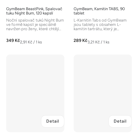
GymBeam BeastPink, Spalovač
GymBeam, Karnitin TABS, 90
tuku Night Burn, 120 kapslí
tablet
Noční spalovač tuků Night Burn
L-Karnitin Tabs od GymBeam
ve formě kapslí je speciálně
jsou tablety s obsahem L-
navržen pro ženy, které chtějí
karnitin tartrátu, který je
podpořit spalování tuků i...
populárním spalovačem tuku....
349 Kč
289 Kč
Měrná
Měrná
2,91 Kč / 1 ks
3,21 Kč / 1 ks
cena:
cena:
Detail
Detail