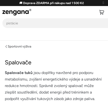
Přejít
🚚
Doprava ZDARMA při nákupu nad 1 500 Kč
na
obsah
Sportovní výživa
Spalovače
Spalovače tuků
jsou doplňky navržené pro podporu
metabolismu, zvýšení energetického výdeje a usnadnění
redukce hmotnosti. Správně zvolený spalovač může
zlepšit soustředění, dodat energii před tréninkem a
podpořit využívání tukových zásob jako zdroje paliva.