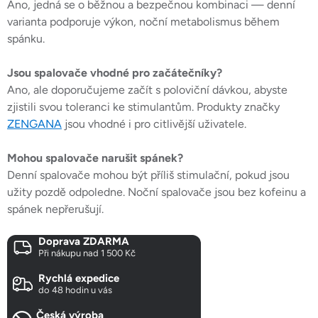
Ano, jedná se o běžnou a bezpečnou kombinaci — denní
varianta podporuje výkon, noční metabolismus během
spánku.
Jsou spalovače vhodné pro začátečníky?
Ano, ale doporučujeme začít s poloviční dávkou, abyste
zjistili svou toleranci ke stimulantům. Produkty značky
ZENGANA
jsou vhodné i pro citlivější uživatele.
Mohou spalovače narušit spánek?
Denní spalovače mohou být příliš stimulační, pokud jsou
užity pozdě odpoledne. Noční spalovače jsou bez kofeinu a
spánek nepřerušují.
Doprava ZDARMA
Při nákupu nad 1 500 Kč
Rychlá expedice
do 48 hodin u vás
Česká výroba