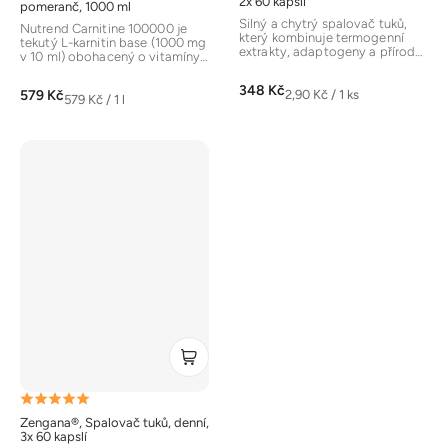
2x 60 kapslí
pomeranč, 1000 ml
produktu
Silný a chytrý spalovač tuků,
Nutrend Carnitine 100000 je
který kombinuje termogenní
je
tekutý L-karnitin base (1000 mg
extrakty, adaptogeny a přírodní
v 10 ml) obohacený o vitamíny
stimulaci energie. Obsahuje...
5,0
B5 a B6. Podporuje...
348 Kč
z
Měrná
579 Kč
2,90 Kč / 1 ks
Měrná
579 Kč / 1 l
cena:
5
cena:
hvězdiček.
Průměrné
Zengana®, Spalovač tuků, denní,
hodnocení
3x 60 kapslí