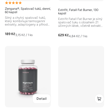
k
Průměrné
t
Zengana®, Spalovač tuků, denní,
Extrifit, Fatall Fat Burner, 130
hodnocení
ů
60 kapslí
kapslí
produktu
Silný a chytrý spalovač tuků,
Extrifit Fatall Fat Burner je silný
který kombinuje termogenní
je
spalovač tuku s obsahem 21
extrakty, adaptogeny a přírodní
účinných látek, včetně extraktů
stimulaci energie. Obsahuje...
5,0
z Garcinia cambogia,...
189 Kč
z
Měrná
629 Kč
3,15 Kč / 1 ks
Měrná
4,84 Kč / 1 ks
cena:
5
cena:
hvězdiček.
Detail