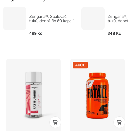
Zengana®, Spalovač
Zengana®, S
tuků, denní, 3x 60 kapslí
tuků, denní, 
499 Kč
348 Kč
V
AKCE
ý
p
i
s
p
r
o
d
u