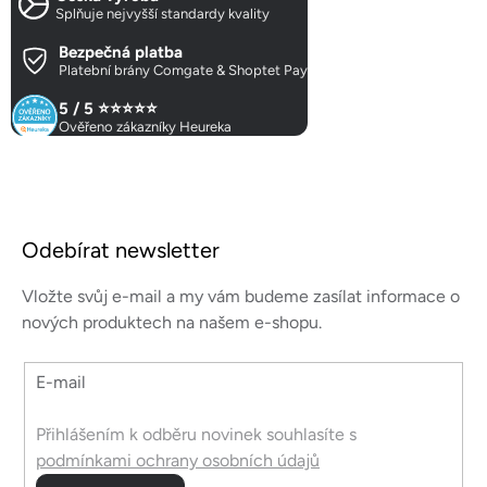
Splňuje nejvyšší standardy kvality
Bezpečná platba
Platební brány Comgate & Shoptet Pay
5 / 5 ⭐⭐⭐⭐⭐
Ověřeno zákazníky Heureka
Z
á
Odebírat newsletter
p
a
Vložte svůj e-mail a my vám budeme zasílat informace o
t
nových produktech na našem e-shopu.
í
E-mail
Přihlášením k odběru novinek souhlasíte s
podmínkami ochrany osobních údajů