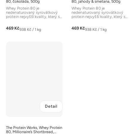
80, čokoláda, 500g
80, jahody & smetana, 500g
Whey Protein 80 je
Whey Protein 80 je
nedenaturovaný syrovátkový
nedenaturovaný syrovátkový
protein nejvyšší kvality, který se
protein nejvyšší kvality, který se
získává z mléka
získává z mléka
vegetariánských krav...
vegetariánských krav...
469 Kč
469 Kč
Měrná
Měrná
938 Kč / 1 kg
938 Kč / 1 kg
cena:
cena:
Detail
The Protein Works, Whey Protein
80, Millionaire’s Shortbread,