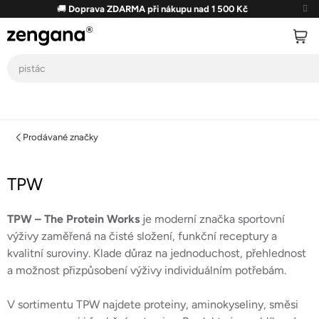
Přejít
🚚
Doprava ZDARMA při nákupu nad 1 500 Kč
na
obsah
Prodávané značky
TPW
TPW – The Protein Works
je moderní značka sportovní
výživy zaměřená na čisté složení, funkční receptury a
kvalitní suroviny. Klade důraz na jednoduchost, přehlednost
a možnost přizpůsobení výživy individuálním potřebám.
V sortimentu TPW najdete proteiny, aminokyseliny, směsi