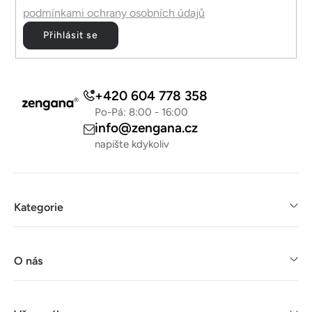
ý
podmínkami ochrany osobních údajů
p
Přihlásit se
i
s
u
+420 604 778 358
Po-Pá: 8:00 - 16:00
info@zengana.cz
napište kdykoliv
Kategorie
O nás