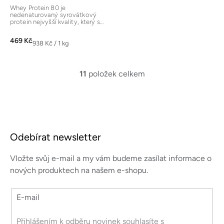
500g
Whey Protein 80 je
nedenaturovaný syrovátkový
protein nejvyšší kvality, který se
získává z mléka
vegetariánských krav...
469 Kč
Měrná
938 Kč / 1 kg
cena:
11
položek celkem
O
v
l
á
Z
d
á
a
Odebírat newsletter
p
c
a
í
Vložte svůj e-mail a my vám budeme zasílat informace o
p
t
nových produktech na našem e-shopu.
r
í
v
E-mail
k
y
v
Přihlášením k odběru novinek souhlasíte s