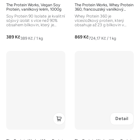
The Protein Works, Vegan Soy
The Protein Works, Whey Protein
Protein, vanilkový krém, 1000g
360, francouzský vanilkový
krém, 1200g
Soy Protein 90 Isolate je kvalitní
Whey Protein 360 je
sójový izolát s více než 90%
vícesložkový protein, který
obsahem bílkovin, který je
obsahuje až 23 g bílkovin v
ideální pro vegany,...
jedné dávce. Ty pocházejí ze...
389 Kč
869 Kč
Měrná
Měrná
389 Kč / 1 kg
724,17 Kč / 1 kg
cena:
cena:
Detail