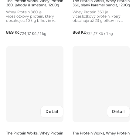
The Protein Works, Whey Protein
The Protein Works, Whey Protein
360, jahody & smetana, 1200g
360, slaný karamel bandit, 1200g
Whey Protein 360 je
Whey Protein 360 je
vícesložkový protein, který
vícesložkový protein, který
obsahuje až 23 g bílkovin v
obsahuje až 23 g bílkovin v
jedné dávce. Ty pocházejí ze...
jedné dávce. Ty pocházejí ze...
869 Kč
869 Kč
Měrná
Měrná
724,17 Kč / 1 kg
724,17 Kč / 1 kg
cena:
cena:
Detail
Detail
The Protein Works, Whey Protein
The Protein Works, Whey Protein