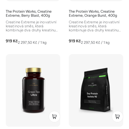
k
t
The Protein Works, Creatine
The Protein Works, Creatine
ů
Extreme, Berry Blast, 400g
Extreme, Orange Burst, 400g
Creatine Extreme je inovativní
Creatine Extreme je inovativní
kreatinová směs, která
kreatinová směs, která
kombinuje dva druhy kreatinu
kombinuje dva druhy kreatinu
(monohydrát a glukonát) se...
(monohydrát a glukonát) se...
919 Kč
919 Kč
Měrná
Měrná
2 297,50 Kč / 1 kg
2 297,50 Kč / 1 kg
cena:
cena: