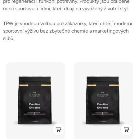
pro regeneraci i funkční potraviny. Produkty jsou oblíbené
mezi sportovci i lidmi, kteří dbají na vyvážený životní styl.
TPW je vhodnou volbou pro zákazníky, kteří chtějí moderní
sportovní výživu bez zbytečné chemie a marketingových
slibů.
V
ý
p
i
s
p
r
o
d
u