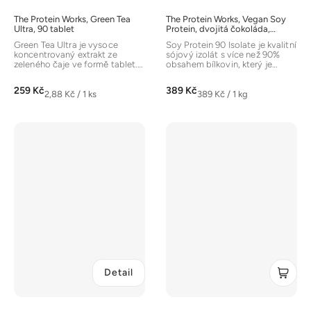
The Protein Works, Green Tea
The Protein Works, Vegan Soy
Ultra, 90 tablet
Protein, dvojitá čokoláda,
1000g
Green Tea Ultra je vysoce
Soy Protein 90 Isolate je kvalitní
koncentrovaný extrakt ze
sójový izolát s více než 90%
zeleného čaje ve formě tablet.
obsahem bílkovin, který je
Jedná se o jeden z
ideální pro vegany,...
nejúčinnějších...
259 Kč
389 Kč
Měrná
Měrná
2,88 Kč / 1 ks
389 Kč / 1 kg
cena:
cena:
Detail