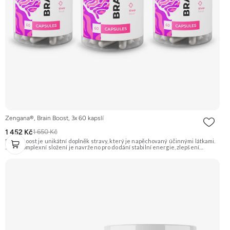
Zengana®, Brain Boost, 3x 60 kapslí
1 452 Kč
1 650 Kč
Brain Boost je unikátní doplněk stravy, který je napěchovaný účinnými látkami.
Jeho komplexní složení je navrženo pro dodání stabilní energie, zlepšení
koncentrace, reakční doby a kognitivních funkcí mozku. Hodí se do práce, školy,
sportu, řízení, učení, gamingu nebo na jakýkoliv den, kdy potřebuješ, aby hlava
fungovala naplno a nemáš prostor pro chyby. Stačí 2 kapsle. ⚡ Stabilní energie 🧠
Kognitivní funkce 🎯 Soustředění 🌿 Zdravá nootropika 🔋 Méně únavy 🌱 Vegan
friendly