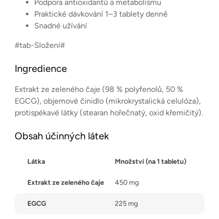
Podpora antioxidantů a metabolismu
Praktické dávkování 1–3 tablety denně
Snadné užívání
#tab-Složení#
Ingredience
Extrakt ze zeleného čaje (98 % polyfenolů, 50 %
EGCG), objemové činidlo (mikrokrystalická celulóza),
protispékavé látky (stearan hořečnatý, oxid křemičitý).
Obsah účinných látek
Látka
Množství (na 1 tabletu)
Extrakt ze zeleného čaje
450 mg
EGCG
225 mg