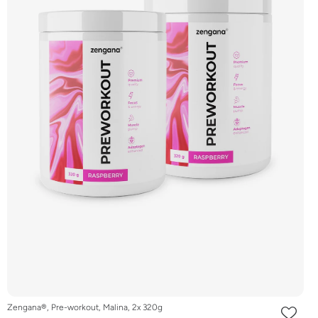
Zengana®, Pre-workout, Malina, 2x 320g