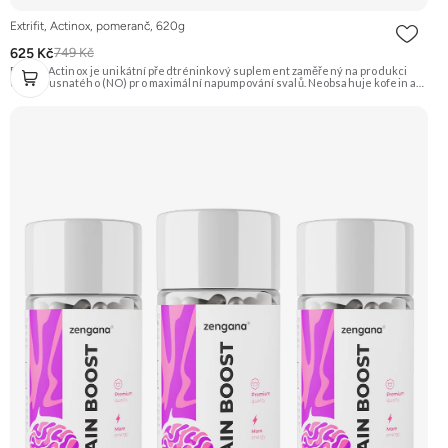
Extrifit, Actinox, pomeranč, 620g
625 Kč
749 Kč
Extrifit Actinox je unikátní předtréninkový suplement zaměřený na produkci
oxidu dusnatého (NO) pro maximální napumpování svalů. Neobsahuje kofein ani
jiné stimulanty, takže je vhodný i pro večerní tréninky. Základem je patentovaná
směs ActiNOS® a vysoký obsah BCAA, glutaminu a dalších látek. Příchuť
Pomeranč. Doporučujeme vyzkoušet Zengana, Pre-workout Prémiová kvalita
Obohaceno o adaptogeny Účinné složení Výhodná cena Vyzkoušet