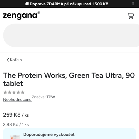
Přejít
🚚
Doprava ZDARMA při nákupu nad 1 500 Kč
na
obsah
Kofein
The Protein Works, Green Tea Ultra, 90
tablet
Průměrné
Značka:
TPW
Neohodnoceno
hodnocení
produktu
259 Kč
/ ks
je
Měrná
2,88 Kč / 1 ks
0,0
cena:
z
Doporučujeme vyzkoušet