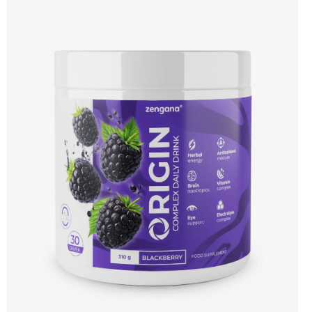
funkce 🌿 Přírodní energie 👁 Podpora zraku 🛡 Antioxidanty ✨ Elektrolyty 🍉
Vitamíny