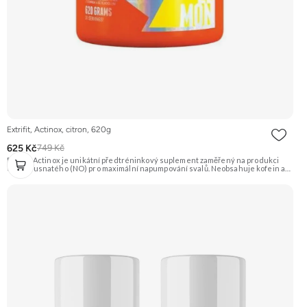
Extrifit, Actinox, citron, 620g
625 Kč
749 Kč
Extrifit Actinox je unikátní předtréninkový suplement zaměřený na produkci
oxidu dusnatého (NO) pro maximální napumpování svalů. Neobsahuje kofein ani
jiné stimulanty, takže je vhodný i pro večerní tréninky. Základem je patentovaná
směs ActiNOS® a vysoký obsah BCAA, glutaminu a dalších látek. Příchuť Citron.
Doporučujeme vyzkoušet Zengana, Pre-workout Prémiová kvalita Obohaceno o
adaptogeny Účinné složení Výhodná cena Vyzkoušet