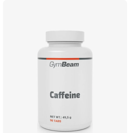
potřebují povzbudit fyzickou i psychickou výkonnost. Doporučujeme vyzkoušet
Zengana, Pre-workout Prémiová kvalita Obohaceno o adaptogeny Účinné
složení Výhodná cena Vyzkoušet