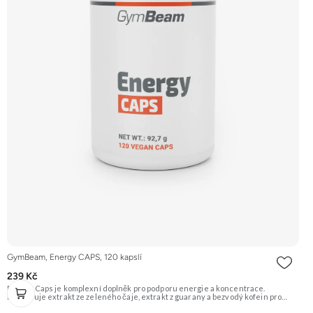
GymBeam, Energy CAPS, 120 kapslí
239 Kč
Energy Caps je komplexní doplněk pro podporu energie a koncentrace.
Kombinuje extrakt ze zeleného čaje, extrakt z guarany a bezvodý kofein pro
maximální stimulační efekt. Je vhodný pro sportovce i nesportovce, kteří