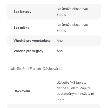
Ne (může obsahovat
Bez laktózy
stopy)
Ne (může obsahovat
Bez mléka
stopy)
Vhodné pro vegetariány
Ano
Vhodné pro vegany
Ano
#tab-Složení# #tab-Dávkování#
Užívejte 1–3 tablety
denně s jídlem. Zapijte
Dávkování
dostatečným množstvím
vody.