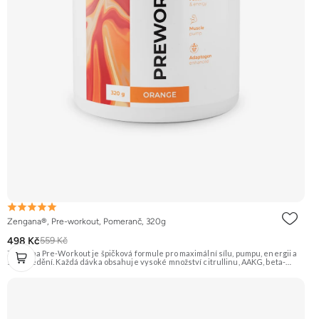
Zengana®, Pre-workout, Pomeranč, 320g
498 Kč
559 Kč
Zengana Pre-Workout je špičková formule pro maximální sílu, pumpu, energii a
soustředění. Každá dávka obsahuje vysoké množství citrullinu, AAKG, beta-
alaninu a glycerolu pro intenzivní prokrvení a podporu výkonu. O mentální
ostrost se starají NALT, citikolin, L-tyrosin, Rhodiola a ginkgo, zatímco bezvodý
kofein a zelený čaj pomáhají nastartovat energii bez dojezdu. Transparentní
složení, účinné dávky a bez zbytečných nesmyslů. ⚡ Energie před tréninkem 💪
Vyšší výkon 🔥 Intenzivní pumpa 🧠 Fokus a soustředění 🧬 Komplexní složení ☕
250 mg kofeinu