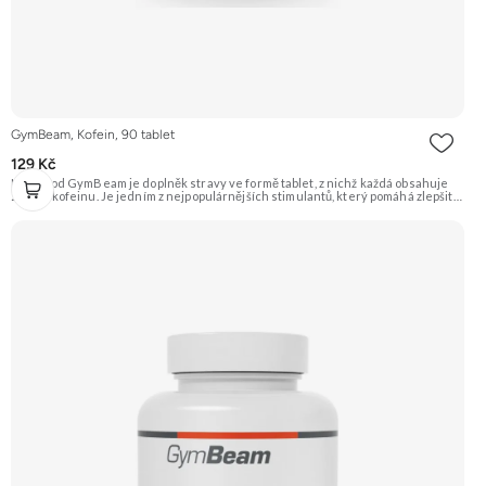
GymBeam, Kofein, 90 tablet
129 Kč
Kofein od GymBeam je doplněk stravy ve formě tablet, z nichž každá obsahuje
200 mg kofeinu. Je jedním z nejpopulárnějších stimulantů, který pomáhá zlepšit
koncentraci, bdělost a oddálit únavu. Je ideální před tréninkem nebo kdykoliv
během dne, kdy potřebujete povzbudit. Doporučujeme vyzkoušet Zengana,
Vitality Complex Prémiová kvalita 15 klíčových vitamínů a minerálů Obohaceno o
bylinné extrakty Výhodná cena Vegan kapsle Vyzkoušet