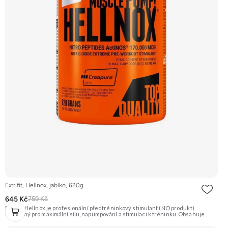
Extrifit, Hellnox, jablko, 620g
645 Kč
759 Kč
Extrifit Hellnox je profesionální předtréninkový stimulant (NO produkt)
navržený pro maximální sílu, napumpování a stimulaci k tréninku. Obsahuje
vysoké dávky účinných látek jako AAKG, citrulin, beta-alanin, kreatin a
stimulanty včetně kofeinu a extraktu ze zeleného čaje. Příchuť Jablko.