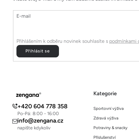
a
t
E-mail
í
Přihlášením k odběru novinek souhlasíte s
podmínkami o
Přihlásit se
Kategorie
+420 604 778 358
Sportovní výživa
Po-Pá: 8:00 - 16:00
Zdravá výživa
info@zengana.cz
napište kdykoliv
Potraviny & snacky
Příslušenství