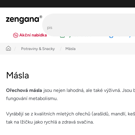
Přejít
na
obsah
Akční nabídka
Výhodná balení
Novinky
Úvod
Potraviny & Snacky
Másla
Másla
Ořechová másla
jsou nejen lahodná, ale také výživná. Jso
fungování metabolismu.
Vyrábějí se z kvalitních mletých ořechů (arašídů, mandlí, ke
tak na lžičku jako rychlá a zdravá svačina.