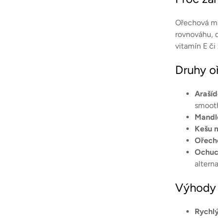
Ořechová má
rovnováhu, 
vitamín E či
Druhy o
Araší
smooth
Mandl
Kešu 
Ořech
Ochuc
altern
Výhody 
Rychlý