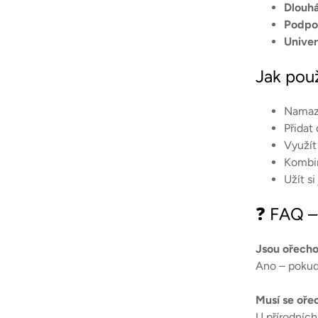
Dlouhá
Podpo
Univer
Jak pou
Namaz
Přidat
Využít
Kombi
Užít si
❓ FAQ –
Jsou ořecho
Ano – pokud 
Musí se oře
U přírodních