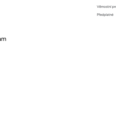
Věrnostní p
Předplatné
ram
ujte nás