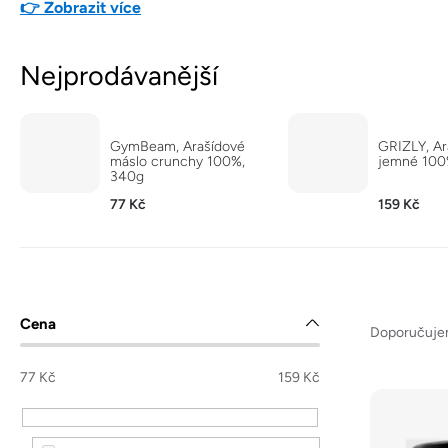
👉 Zobrazit více
Nejprodávanější
GymBeam, Arašídové
GRIZLY, Ar
máslo crunchy 100%,
jemné 100
340g
77 Kč
159 Kč
Ř
P
Cena
a
Doporučuj
o
z
s
77
Kč
159
Kč
e
t
V
n
r
ý