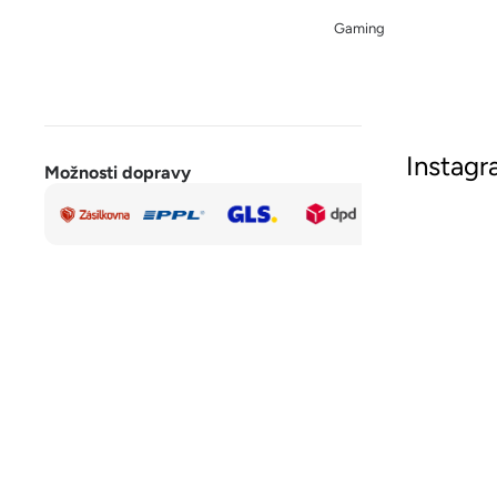
Gaming
Instag
Možnosti dopravy
Rychlá a
Sled
bezpečná
platba