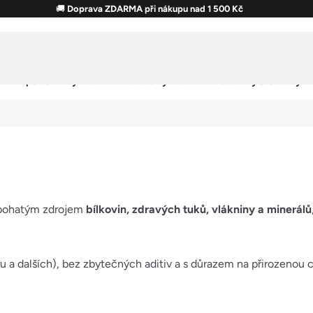
🚚
Doprava ZDARMA při nákupu nad 1 500 Kč
Sportovní výživa
Zdravá výživa
Potraviny & Snacky
u bohatým zdrojem
bílkovin, zdravých tuků, vlákniny a minerálů
šu a dalších), bez zbytečných aditiv a s důrazem na přirozenou 