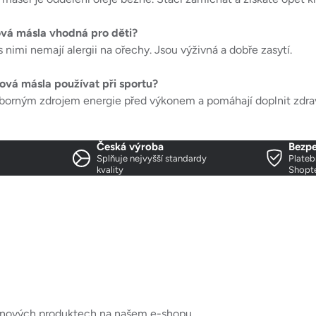
vá másla vhodná pro děti?
 nimi nemají alergii na ořechy. Jsou výživná a dobře zasytí.
vá másla používat při sportu?
ýborným zdrojem energie před výkonem a pomáhají doplnit zdrav
Česká výroba
Bezpe
Splňuje nejvyšší standardy
Plateb
kvality
Shopt
o nových produktech na našem e-shopu.