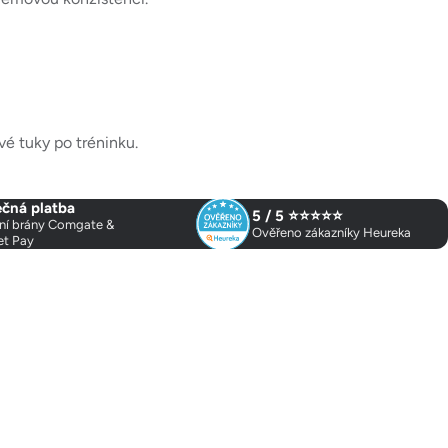
é tuky po tréninku.
čná platba
5 / 5 ⭐⭐⭐⭐⭐
ní brány Comgate &
Ověřeno zákazníky Heureka
et Pay