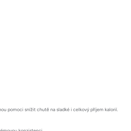
 pomoci snížit chutě na sladké i celkový příjem kalorií.
krémovou konzistenci.