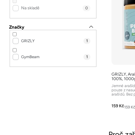
í
a
p
Na skladě
p
0
n
i
r
n
s
o
Značky
í
p
d
p
r
GRIZLY
1
u
a
o
k
n
d
GymBeam
1
t
e
u
ů
l
k
GRIZLY, Ara
100%, 1000
t
Jemné araší
ů
pouze z nas
arašídů. Bez 
solí a jiných p
159 Kč
Měrná
159 Kč
cena:
Proč zař