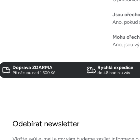
Jsou ořecho
Ano, pokud s
Mohu ořecho
Ano, jsou v
Doprava ZDARMA
Rychlá expedice
Při nákupu nad 1 500 Kč
do 48 hodin u vás
Z
á
Odebírat newsletter
p
Vložte svůj e-mail a my vám budeme zasílat informace 