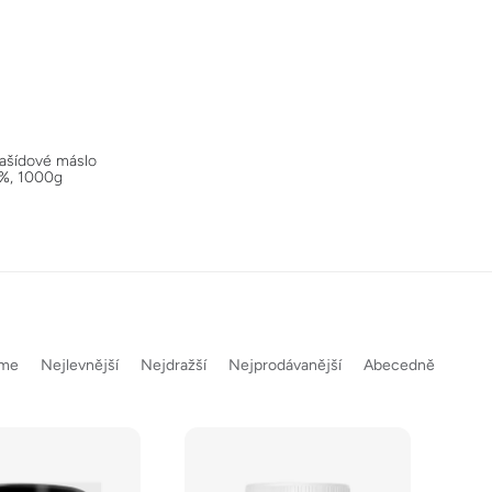
ašídové máslo
%, 1000g
eme
Nejlevnější
Nejdražší
Nejprodávanější
Abecedně