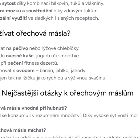
 sytost
díky kombinaci bílkovin, tuků a vlákniny.
ra mozku a soustředění
díky zdravým tukům.
zální využití
ve sladkých i slaných receptech.
žívat ořechová másla?
at na
pečivo
nebo rýžové chlebíčky.
 do
ovesné kaše
, jogurtu či smoothie.
 při
pečení
fitness dezertů.
novat s
ovocem
– banán, jablko, jahody.
 jen tak na lžičku jako rychlou a výživnou svačinu.
 Nejčastější otázky k ořechovým máslům
vá másla vhodná při hubnutí?
se konzumují v rozumném množství. Díky vysoké sytivosti mohou
chová másla míchat?
 másel je oddělení oleje běžné. Stačí zamíchat a získáte opět 