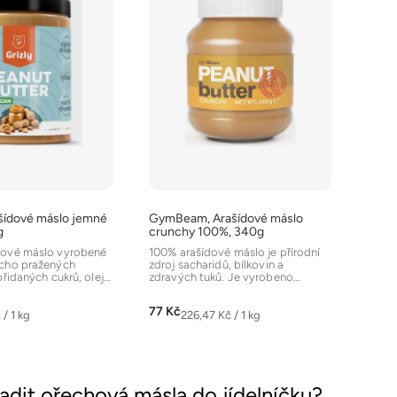
šídové máslo jemné
GymBeam, Arašídové máslo
g
crunchy 100%, 340g
dové máslo vyrobené
100% arašídové máslo je přírodní
ucho pražených
zdroj sacharidů, bílkovin a
přidaných cukrů, olejů,
zdravých tuků. Je vyrobeno
řísad....
výhradně z arašídů, bez...
77 Kč
Měrná
 / 1 kg
226,47 Kč / 1 kg
cena:
O
v
adit ořechová másla do jídelníčku?