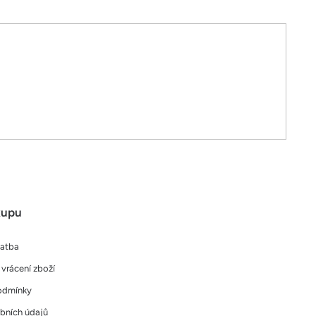
kupu
latba
vrácení zboží
odmínky
bních údajů