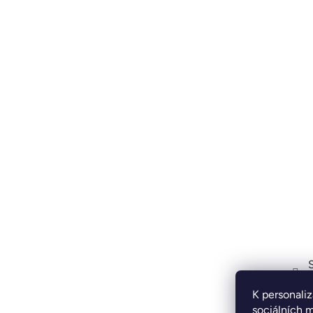
K personaliz
sociálních m