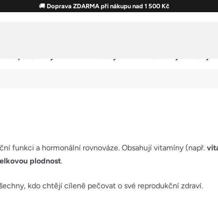
🚚
Doprava ZDARMA při nákupu nad 1 500 Kč
Sportovní výživa
Zdravá výživa
Potraviny & Snacky
kční funkci a hormonální rovnováze. Obsahují vitamíny (např.
vit
celkovou plodnost
.
 všechny, kdo chtějí cíleně pečovat o své reprodukční zdraví.