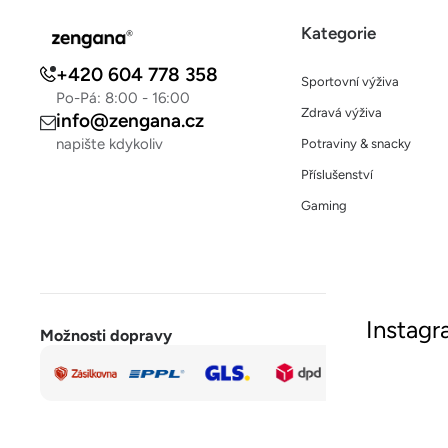
Kategorie
+420 604 778 358
Sportovní výživa
Po-Pá: 8:00 - 16:00
Zdravá výživa
info@zengana.cz
napište kdykoliv
Potraviny & snacky
Příslušenství
Gaming
Instag
Možnosti dopravy
Rychlá a
Sled
bezpečná
platba