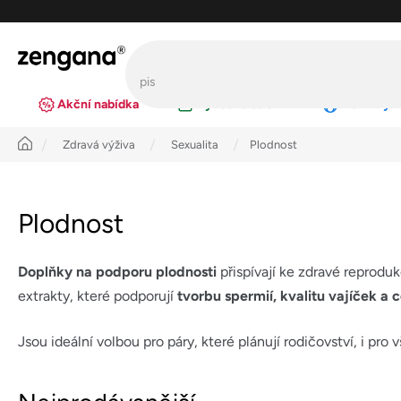
Přejít
na
obsah
Akční nabídka
Výhodná balení
Novinky
Úvod
Zdravá výživa
Sexualita
Plodnost
Plodnost
Doplňky na podporu plodnosti
přispívají ke zdravé reprodu
extrakty, které podporují
tvorbu spermií, kvalitu vajíček a 
Jsou ideální volbou pro páry, které plánují rodičovství, i pro