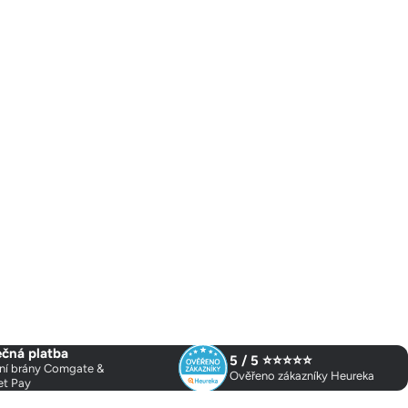
čná platba
5 / 5 ⭐⭐⭐⭐⭐
ní brány Comgate &
Ověřeno zákazníky Heureka
et Pay