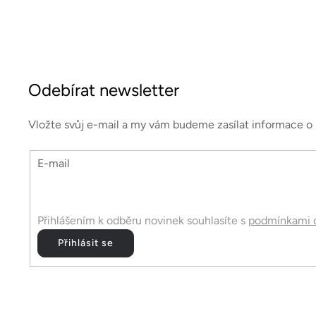
Z
á
Odebírat newsletter
p
a
Vložte svůj e-mail a my vám budeme zasílat informace 
t
E-mail
í
Přihlášením k odběru novinek souhlasíte s
podmínkami o
Přihlásit se