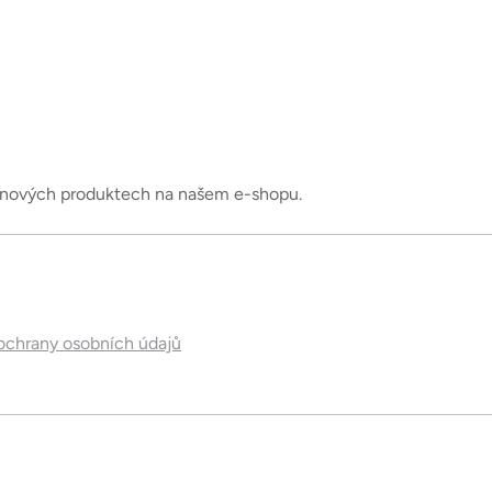
a
c
í
p
r
v
k
o nových produktech na našem e-shopu.
y
v
ý
p
i
chrany osobních údajů
s
u