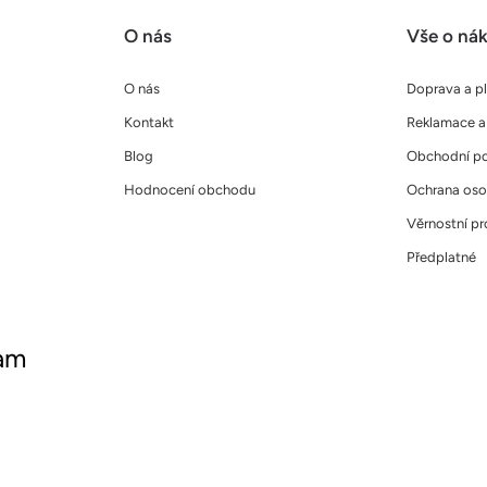
O nás
Vše o ná
O nás
Doprava a p
Kontakt
Reklamace a 
Blog
Obchodní p
Hodnocení obchodu
Ochrana oso
Věrnostní p
Předplatné
ram
ujte nás