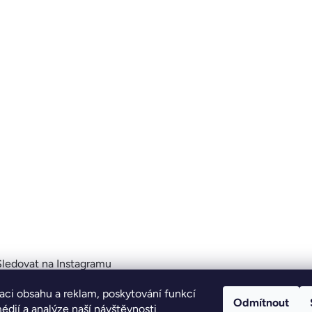
Sledovat na Instagramu
aci obsahu a reklam, poskytování funkcí
Odmítnout
édií a analýze naší návštěvnosti