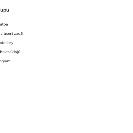
kupu
latba
vrácení zboží
odmínky
bních údajů
rogram