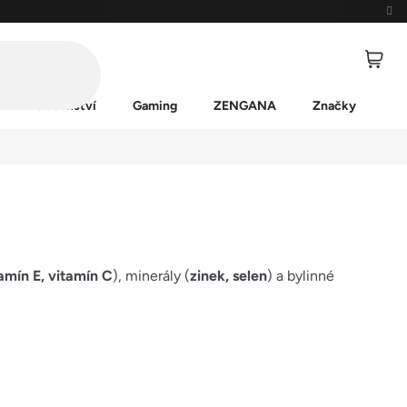
Příslušenství
Gaming
ZENGANA
Značky
amín E, vitamín C
), minerály (
zinek, selen
) a bylinné