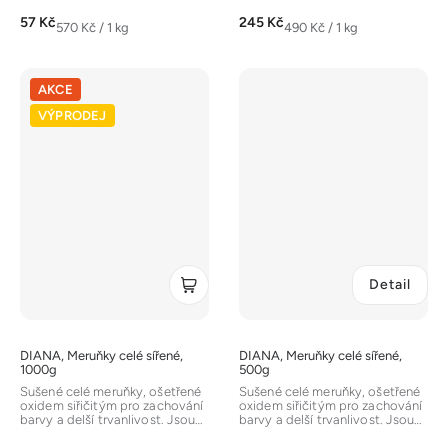
přirozeně...
přirozeně...
57 Kč
245 Kč
Měrná
Měrná
570 Kč / 1 kg
490 Kč / 1 kg
cena:
cena:
AKCE
VÝPRODEJ
Detail
DIANA, Meruňky celé sířené,
DIANA, Meruňky celé sířené,
1000g
500g
Sušené celé meruňky, ošetřené
Sušené celé meruňky, ošetřené
oxidem siřičitým pro zachování
oxidem siřičitým pro zachování
barvy a delší trvanlivost. Jsou
barvy a delší trvanlivost. Jsou
zdrojem vlákniny a mají...
zdrojem vlákniny a mají...