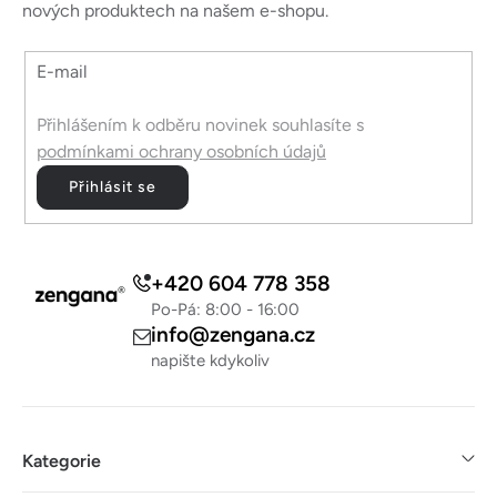
t
nových produktech na našem e-shopu.
í
E-mail
Přihlášením k odběru novinek souhlasíte s
podmínkami ochrany osobních údajů
Přihlásit se
+420 604 778 358
Po-Pá: 8:00 - 16:00
info@zengana.cz
napište kdykoliv
Kategorie