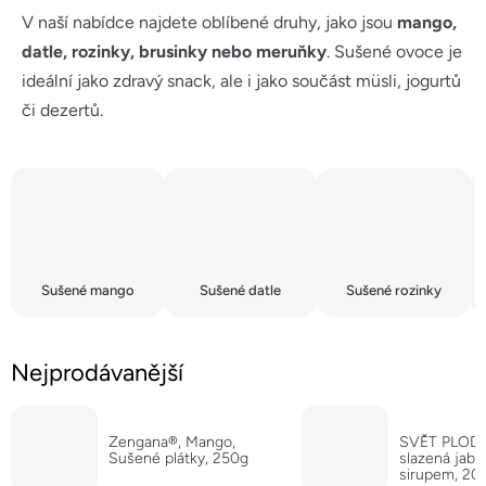
V naší nabídce najdete oblíbené druhy, jako jsou
mango,
datle, rozinky, brusinky nebo meruňky
. Sušené ovoce je
ideální jako zdravý snack, ale i jako součást müsli, jogurtů
či dezertů.
Sušené mango
Sušené datle
Sušené rozinky
Nejprodávanější
Zengana®, Mango,
SVĚT PLODŮ,
Sušené plátky, 250g
slazená jab
sirupem, 20