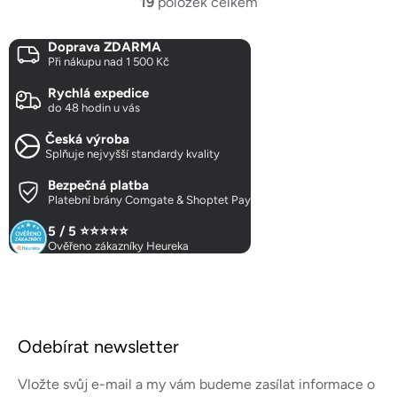
19
položek celkem
O
v
Doprava ZDARMA
l
Při nákupu nad 1 500 Kč
á
d
Rychlá expedice
a
do 48 hodin u vás
c
Česká výroba
í
Splňuje nejvyšší standardy kvality
p
r
Bezpečná platba
Platební brány Comgate & Shoptet Pay
v
k
5 / 5 ⭐⭐⭐⭐⭐
y
Ověřeno zákazníky Heureka
v
ý
p
Z
i
á
s
Odebírat newsletter
p
u
a
Vložte svůj e-mail a my vám budeme zasílat informace o