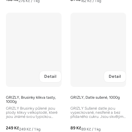
Měrná
Měrná
276 Kč / 1 kg
162 Kč / 1 kg
cena:
cena:
Detail
Detail
GRIZLY, Brusinky klikva tasty,
GRIZLY, Datle sušené, 1000g
1000g
GRIZLY Brusinky půlené jsou
GRIZLY Sušené datle jsou
plody klikvy velkoplodé, které
vypeckované, nesířené a bez
jsou známé svou typickou
přidaného cukru. Jsou skvělým
nakyslou chutí. Jsou skvělým...
zdrojem rychlé energie, vlákniny
a...
249 Kč
89 Kč
Měrná
Měrná
249 Kč / 1 kg
89 Kč / 1 kg