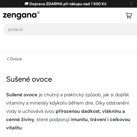
Přejít
🚚
Doprava ZDARMA při nákupu nad 1 500 Kč
na
obsah
Ovoce
Sušené ovoce
Sušené ovoce
je chutný a praktický způsob, jak si dopřát
vitamíny a minerály kdykoliv během dne. Díky odstranění
vody si uchovává svou
přirozenou sladkost, vlákninu a
cenné živiny
, které podporují
imunitu, trávení i celkovou
vitalitu
.