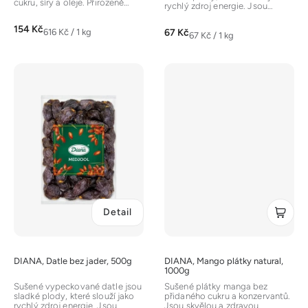
cukru, síry a oleje. Přirozeně
rychlý zdroj energie. Jsou
sladké, poddajné plátky
5,0
vhodné pro přímou
ideální...
konzumaci,...
154 Kč
z
Měrná
67 Kč
616 Kč / 1 kg
Měrná
67 Kč / 1 kg
cena:
5
cena:
hvězdiček.
Detail
DIANA, Datle bez jader, 500g
DIANA, Mango plátky natural,
1000g
Sušené vypeckované datle jsou
Sušené plátky manga bez
sladké plody, které slouží jako
přidaného cukru a konzervantů.
rychlý zdroj energie. Jsou
Jsou skvělou a zdravou