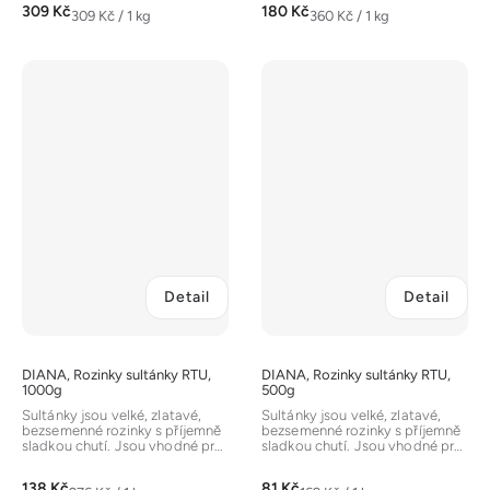
309 Kč
180 Kč
Měrná
Měrná
309 Kč / 1 kg
360 Kč / 1 kg
cena:
cena:
Detail
Detail
DIANA, Rozinky sultánky RTU,
DIANA, Rozinky sultánky RTU,
1000g
500g
Sultánky jsou velké, zlatavé,
Sultánky jsou velké, zlatavé,
bezsemenné rozinky s příjemně
bezsemenné rozinky s příjemně
sladkou chutí. Jsou vhodné pro
sladkou chutí. Jsou vhodné pro
přímou konzumaci, do...
přímou konzumaci, do...
138 Kč
81 Kč