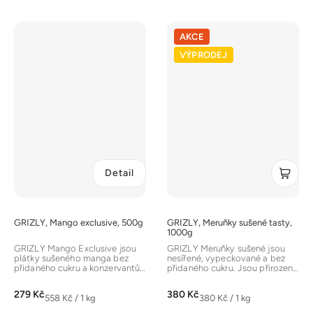
cena:
cena:
AKCE
VÝPRODEJ
Detail
GRIZLY, Mango exclusive, 500g
GRIZLY, Meruňky sušené tasty,
1000g
GRIZLY Mango Exclusive jsou
GRIZLY Meruňky sušené jsou
plátky sušeného manga bez
nesířené, vypeckované a bez
přidaného cukru a konzervantů.
přidaného cukru. Jsou přirozeně
Vyznačují se šťavnatou a
sladké, šťavnaté a představují...
sladkou...
279 Kč
380 Kč
Měrná
Měrná
558 Kč / 1 kg
380 Kč / 1 kg
cena:
cena: