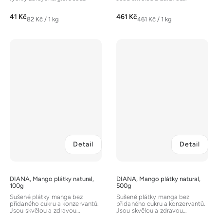
vhodné pro přímou
alternativou ke sladkostem s
konzumaci,...
přirozeně...
41 Kč
461 Kč
Měrná
Měrná
82 Kč / 1 kg
461 Kč / 1 kg
cena:
cena:
Detail
Detail
DIANA, Mango plátky natural,
DIANA, Mango plátky natural,
100g
500g
Sušené plátky manga bez
Sušené plátky manga bez
přidaného cukru a konzervantů.
přidaného cukru a konzervantů.
Jsou skvělou a zdravou
Jsou skvělou a zdravou
alternativou ke sladkostem s
alternativou ke sladkostem s