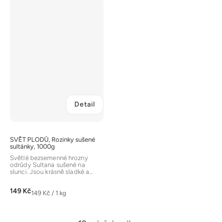
Detail
SVĚT PLODŮ, Rozinky sušené
sultánky, 1000g
Světlé bezsemenné hrozny
odrůdy Sultana sušené na
slunci. Jsou krásně sladké a
šťavnaté. Skvěle se hodí do
pečení, na...
149 Kč
Měrná
149 Kč / 1 kg
cena: