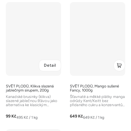
Detail
SVĚT PLODŮ, Klikva slazená
SVĚT PLODŮ, Mango sušené
jablečným sirupem, 200g
Fancy, 1000g
Kanadské brusinky (klikva)
Šťavnaté a měkké plátky manga
slazené jablečnou šťávou jako
odrůdy Kent/Keitt bez
alternativa ke klasickým
přidaného cukru a konzervantů.
brusinkám slazeným cukrem.
Fancy kvalita se vyznačuje
Mají...
tmavším...
99 Kč
649 Kč
Měrná
Měrná
495 Kč / 1 kg
649 Kč / 1 kg
cena:
cena: