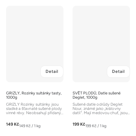
Detail
Detail
GRIZLY, Rozinky sultánky tasty,
SVĚT PLODŮ, Datle sušené
1000g
Deglet, 1000g
GRIZLY Rozinky sultánky jsou
Sušené datle odrůdy Deglet
sladké a šťavnaté sušené plody
Nour, známé jako „královny
vinné révy. Neobsahují přidaný
datlí“. Mají medovou chuť, jsou
cukr ani siřičitany. Jsou...
šťavnaté a přirozeně sladké....
149 Kč
199 Kč
Měrná
Měrná
149 Kč / 1 kg
199 Kč / 1 kg
cena:
cena: