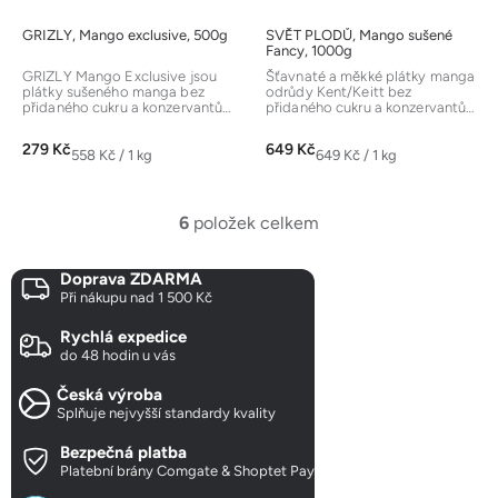
GRIZLY, Mango exclusive, 500g
SVĚT PLODŮ, Mango sušené
Fancy, 1000g
GRIZLY Mango Exclusive jsou
Šťavnaté a měkké plátky manga
plátky sušeného manga bez
odrůdy Kent/Keitt bez
přidaného cukru a konzervantů.
přidaného cukru a konzervantů.
Vyznačují se šťavnatou a
Fancy kvalita se vyznačuje
sladkou...
tmavším...
279 Kč
649 Kč
Měrná
Měrná
558 Kč / 1 kg
649 Kč / 1 kg
cena:
cena:
6
položek celkem
O
v
Doprava ZDARMA
l
Při nákupu nad 1 500 Kč
á
d
Rychlá expedice
a
do 48 hodin u vás
c
Česká výroba
í
Splňuje nejvyšší standardy kvality
p
r
Bezpečná platba
Platební brány Comgate & Shoptet Pay
v