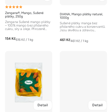
k
Průměrné
t
Zengana®, Mango, Sušené
DIANA, Mango plátky natural,
hodnocení
ů
plátky, 250g
1000g
produktu
Zengana Sušené mango plátky
Sušené plátky manga bez
– 100% mango bez přidaného
je
přidaného cukru a konzervantů.
cukru, síry a oleje. Přirozeně
Jsou skvělou a zdravou
sladké, poddajné plátky
5,0
alternativou ke sladkostem s
ideální...
přirozeně...
154 Kč
z
Měrná
461 Kč
616 Kč / 1 kg
Měrná
461 Kč / 1 kg
cena:
5
cena:
hvězdiček.
Detail
Detail