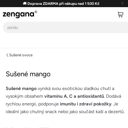
Přejít
🚚
Doprava ZDARMA při nákupu nad 1 500 Kč
na
obsah
Sušené ovoce
Sušené mango
Sušené mango
vyniká svou exotickou sladkou chutí a
vysokým obsahem
vitamínu A, C a antioxidantů
. Dodává
rychlou energii, podporuje
imunitu i zdraví pokožky
. Je
ideální jako chutný snack nebo jako součást kaší a dezertů.