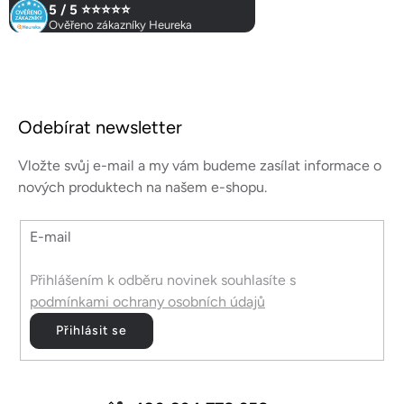
k
5 / 5 ⭐⭐⭐⭐⭐
y
Ověřeno zákazníky Heureka
v
ý
p
Z
i
á
s
Odebírat newsletter
p
u
a
Vložte svůj e-mail a my vám budeme zasílat informace o
t
nových produktech na našem e-shopu.
í
E-mail
Přihlášením k odběru novinek souhlasíte s
podmínkami ochrany osobních údajů
Přihlásit se