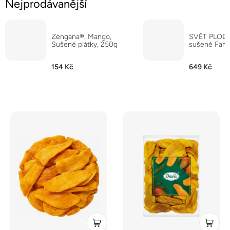
Nejprodávanější
Zengana®, Mango,
SVĚT PLODŮ
Sušené plátky, 250g
sušené Fanc
154 Kč
649 Kč
V
ý
p
i
s
p
r
o
d
u