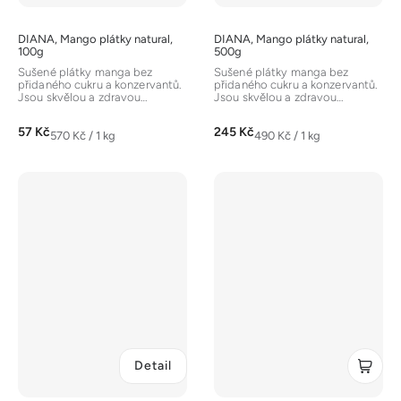
DIANA, Mango plátky natural,
DIANA, Mango plátky natural,
100g
500g
Sušené plátky manga bez
Sušené plátky manga bez
přidaného cukru a konzervantů.
přidaného cukru a konzervantů.
Jsou skvělou a zdravou
Jsou skvělou a zdravou
alternativou ke sladkostem s
alternativou ke sladkostem s
přirozeně...
přirozeně...
57 Kč
245 Kč
Měrná
Měrná
570 Kč / 1 kg
490 Kč / 1 kg
cena:
cena:
Detail