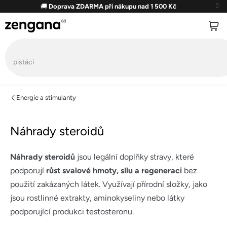
Přejít
🚚
Doprava ZDARMA při nákupu nad 1 500 Kč
na
obsah
Energie a stimulanty
Náhrady steroidů
Náhrady steroidů
jsou legální doplňky stravy, které
podporují
růst svalové hmoty, sílu a regeneraci
bez
použití zakázaných látek. Využívají přírodní složky, jako
jsou rostlinné extrakty, aminokyseliny nebo látky
podporující produkci testosteronu.