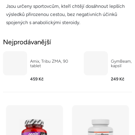
Jsou určeny sportovcům, kteří chtějí dosáhnout lepších
výsledků přirozenou cestou, bez negativních účinků
spojených s anabolickými steroidy.
Nejprodávanější
Amix, Tribu ZMA, 90
GymBeam, M
tablet
kapslí
459 Kč
249 Kč
V
ý
p
i