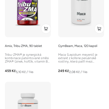
s
p
r
o
d
u
k
t
Amix, Tribu ZMA, 90 tablet
GymBeam, Maca, 120 kapslí
ů
Tribu-ZMA® je synergická
Maca (Lepidium meyenii) je
kombinace patentované směsi
extrakt z kořene peruánské
ZMA® (zinek, hořčík, vitamín B6)
rostliny, která patří mezi
a extraktu z Kotvičníku
superpotraviny a adaptogeny.
zemního...
Je...
459 Kč
249 Kč
Měrná
Měrná
5,10 Kč / 1 ks
2,08 Kč / 1 ks
cena:
cena: