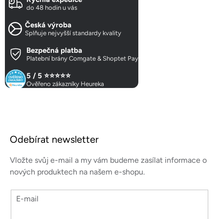
a
do 48 hodin u vás
c
Česká výroba
í
Splňuje nejvyšší standardy kvality
p
r
Bezpečná platba
Platební brány Comgate & Shoptet Pay
v
k
5 / 5 ⭐⭐⭐⭐⭐
y
Ověřeno zákazníky Heureka
v
ý
p
Z
i
á
s
Odebírat newsletter
p
u
a
Vložte svůj e-mail a my vám budeme zasílat informace o
t
nových produktech na našem e-shopu.
í
E-mail