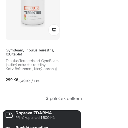
GymBeam, Tribulus Terrestris,
120 tablet
Tribulus Terrestris od GymBeam
je silný extrakt z rostliny
Kotvičník zemní, který obsahuje
vysoký podíl až 90 %...
299 Kč
Měrná
2,49 Kč / 1 ks
cena:
3
položek celkem
O
v
Doprava ZDARMA
l
Při nákupu nad 1 500 Kč
á
d
Rychlá expedice