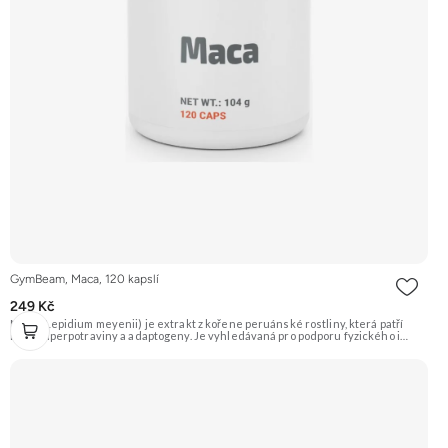
GymBeam, Maca, 120 kapslí
249 Kč
Maca (Lepidium meyenii) je extrakt z kořene peruánské rostliny, která patří
mezi superpotraviny a adaptogeny. Je vyhledávaná pro podporu fyzického i
duševního zdraví, energie, vitality a libida. Produkt je ve formě veganských
kapslí. Doporučujeme vyzkoušet Zengana, Pre-workout Prémiová kvalita
Obohaceno o adaptogeny Účinné složení Výhodná cena Vyzkoušet