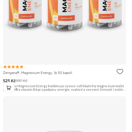
Zengana®, Magnesium Energy, 3x 50 kapslí
525 Kč
597 Kč
Zengana Magnesium Energy kombinuje vysoce vstřebatelný magnesium malát
ALBION® a vitamin B6 pro podporu energie, svalové a nervové činnosti i snížení
únavy během dne. Hořčík v malátové formě je ideální pro ranní a denní použití,
protože podporuje tvorbu energie (ATP). Vegan kapsle, bez zbytečných přísad.
💊 ALBION® malát ⚡ Denní energie 🔋 Tvorba ATP 🧠 Lepší fokus 🌞 Bez útlumu
🌱 Vegan kapsle