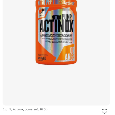
Extrifit, Actinox, pomeranč, 620g