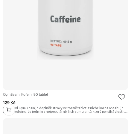
GymBeam, Kofein, 90 tablet
129 Kč
Kofein od GymBeam je doplněk stravy ve formě tablet, z nichž každá obsahuje
200 mg kofeinu. Je jedním z nejpopulárnějších stimulantů, který pomáhá zlepšit
koncentraci, bdělost a oddálit únavu. Je ideální před tréninkem nebo kdykoliv
během dne, kdy potřebujete povzbudit. Doporučujeme vyzkoušet Zengana,
Vitality Complex Prémiová kvalita 15 klíčových vitamínů a minerálů Obohaceno o
bylinné extrakty Výhodná cena Vegan kapsle Vyzkoušet