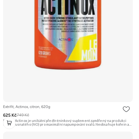
Extrifit, Actinox, citron, 620g
625 Kč
749 Kč
Extrifit Actinox je unikátní předtréninkový suplement zaměřený na produkci
oxidu dusnatého (NO) pro maximální napumpování svalů. Neobsahuje kofein ani
jiné stimulanty, takže je vhodný i pro večerní tréninky. Základem je patentovaná
směs ActiNOS® a vysoký obsah BCAA, glutaminu a dalších látek. Příchuť Citron.
Doporučujeme vyzkoušet Zengana, Pre-workout Prémiová kvalita Obohaceno o