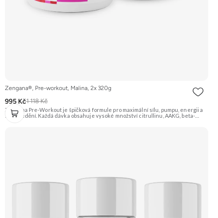
Zengana®, Pre-workout, Malina, 2x 320g
995 Kč
1 118 Kč
Zengana Pre-Workout je špičková formule pro maximální sílu, pumpu, energii a
soustředění. Každá dávka obsahuje vysoké množství citrullinu, AAKG, beta-
alaninu a glycerolu pro intenzivní prokrvení a podporu výkonu. O mentální
ostrost se starají NALT, citikolin, L-tyrosin, Rhodiola a ginkgo, zatímco bezvodý
kofein a zelený čaj pomáhají nastartovat energii bez dojezdu. Transparentní
složení, účinné dávky a bez zbytečných nesmyslů. ⚡ Energie před tréninkem 💪
Vyšší výkon 🔥 Intenzivní pumpa 🧠 Fokus a soustředění 🧬 Komplexní složení ☕
250 mg kofeinu