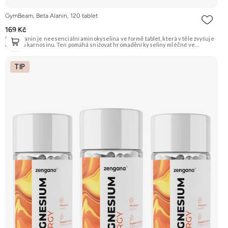
GymBeam, Beta Alanin, 120 tablet
169 Kč
Beta Alanin je neesenciální aminokyselina ve formě tablet, která v těle zvyšuje
hladinu karnosinu. Ten pomáhá snižovat hromadění kyseliny mléčné ve
svalech, což vede k oddálení únavy a zlepšení sportovního výkonu. Je oblíbený u
sportovců pro zvýšení síly a vytrvalosti. Doporučujeme vyzkoušet Zengana,
Pre-workout Prémiová kvalita Obohaceno o adaptogeny Účinné složení
TIP
Výhodná cena Vyzkoušet