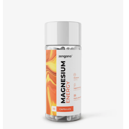
adaptogeny Účinné složení Výhodná cena Vyzkoušet