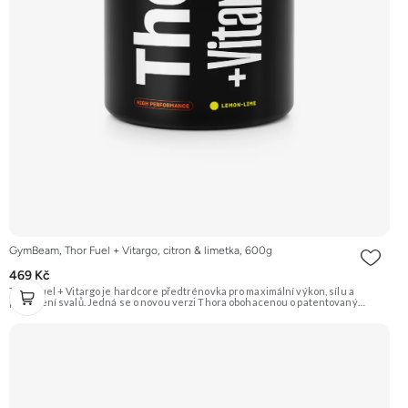
GymBeam, Thor Fuel + Vitargo, citron & limetka, 600g
469 Kč
Thor Fuel + Vitargo je hardcore předtrénovka pro maximální výkon, sílu a
prokrvení svalů. Jedná se o novou verzi Thora obohacenou o patentovaný
sacharid Vitargo®. Obsahuje osvědčené látky jako beta-alanin, AAKG, citrulin
malát, taurin a kofein.Příchuť citron & limetka. Doporučujeme vyzkoušet
Zengana, Pre-workout Prémiová kvalita Obohaceno o adaptogeny Účinné
složení Výhodná cena Vyzkoušet