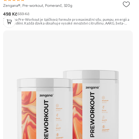
Zengana®, Pre-workout, Pomeranč, 320g
498 Kč
559 Kč
Zengana Pre-Workout je špičková formule pro maximální sílu, pumpu, energii a
soustředění. Každá dávka obsahuje vysoké množství citrullinu, AAKG, beta-
alaninu a glycerolu pro intenzivní prokrvení a podporu výkonu. O mentální
ostrost se starají NALT, citikolin, L-tyrosin, Rhodiola a ginkgo, zatímco bezvodý
kofein a zelený čaj pomáhají nastartovat energii bez dojezdu. Transparentní
složení, účinné dávky a bez zbytečných nesmyslů. ⚡ Energie před tréninkem 💪
Vyšší výkon 🔥 Intenzivní pumpa 🧠 Fokus a soustředění 🧬 Komplexní složení ☕
250 mg kofeinu