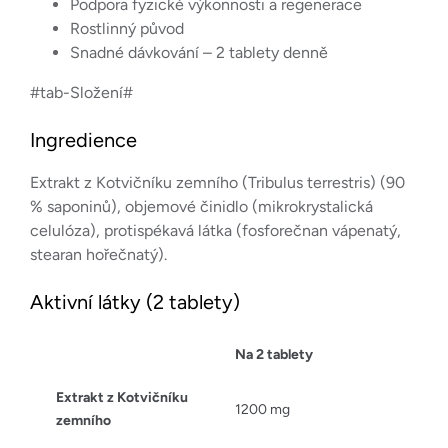
Podpora fyzické výkonnosti a regenerace
Rostlinný původ
Snadné dávkování – 2 tablety denně
#tab-Složení#
Ingredience
Extrakt z Kotvičníku zemního (Tribulus terrestris) (90
% saponinů), objemové činidlo (mikrokrystalická
celulóza), protispékavá látka (fosforečnan vápenatý,
stearan hořečnatý).
Aktivní látky (2 tablety)
Na 2 tablety
Extrakt z Kotvičníku
1200 mg
zemního