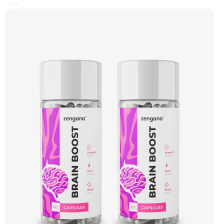
koncentrace, reakční doby a kognitivních funkcí mozku. Hodí se do práce, školy,
sportu, řízení, učení, gamingu nebo na jakýkoliv den, kdy potřebuješ, aby hlava
fungovala naplno a nemáš prostor pro chyby. Stačí 2 kapsle. ⚡ Stabilní energie 🧠
Kognitivní funkce 🎯 Soustředění 🌿 Zdravá nootropika 🔋 Méně únavy 🌱 Vegan
friendly