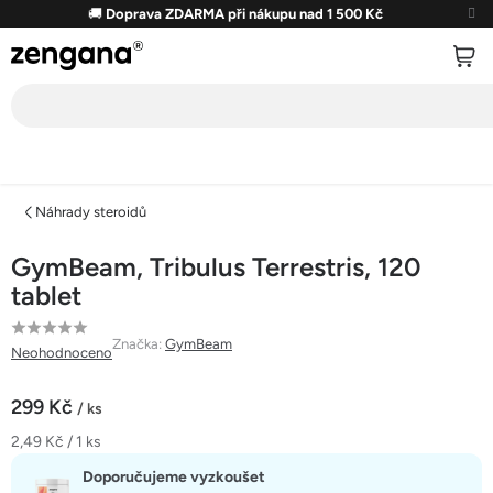
Přejít
🚚
Doprava ZDARMA při nákupu nad 1 500 Kč
na
obsah
Náhrady steroidů
GymBeam, Tribulus Terrestris, 120
tablet
Průměrné
Značka:
GymBeam
Neohodnoceno
hodnocení
produktu
299 Kč
/ ks
je
Měrná
2,49 Kč / 1 ks
0,0
cena:
z
Doporučujeme vyzkoušet