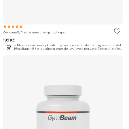
Zengana®, Magnesium Energy, 50 kapslí
199 Kč
Zengana Magnesium Energy kombinuje vysoce vstřebatelný magnesium malát
ALBION® a vitamin B6 pro podporu energie, svalové a nervové činnosti i snížení
únavy během dne. Hořčík v malátové formě je ideální pro ranní a denní použití,
protože podporuje tvorbu energie (ATP). Vegan kapsle, bez zbytečných přísad.
💊 ALBION® malát ⚡ Denní energie 🔋 Tvorba ATP 🧠 Lepší fokus 🌞 Bez útlumu
🌱 Vegan kapsle