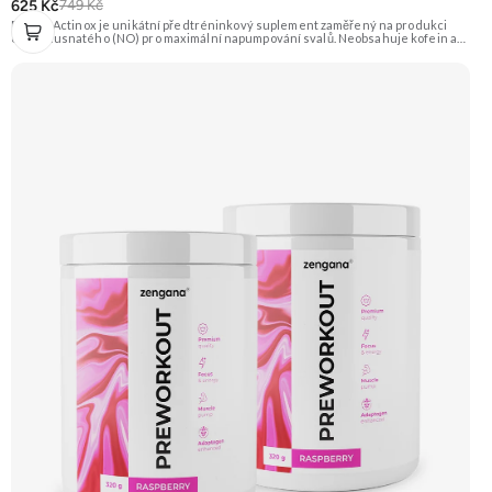
625 Kč
749 Kč
Extrifit Actinox je unikátní předtréninkový suplement zaměřený na produkci
oxidu dusnatého (NO) pro maximální napumpování svalů. Neobsahuje kofein ani
jiné stimulanty, takže je vhodný i pro večerní tréninky. Základem je patentovaná
směs ActiNOS® a vysoký obsah BCAA, glutaminu a dalších látek. Příchuť
Pomeranč. Doporučujeme vyzkoušet Zengana, Pre-workout Prémiová kvalita
Obohaceno o adaptogeny Účinné složení Výhodná cena Vyzkoušet