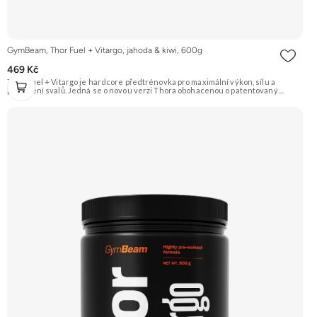
GymBeam, Thor Fuel + Vitargo, jahoda & kiwi, 600g
469 Kč
Thor Fuel + Vitargo je hardcore předtrénovka pro maximální výkon, sílu a
prokrvení svalů. Jedná se o novou verzi Thora obohacenou o patentovaný
sacharid Vitargo®. Obsahuje osvědčené látky jako beta-alanin, AAKG, citrulin
malát, taurin a kofein. Příchuť jahoda & kiwi Doporučujeme vyzkoušet Zengana,
Pre-workout Prémiová kvalita Obohaceno o adaptogeny Účinné složení
Výhodná cena Vyzkoušet