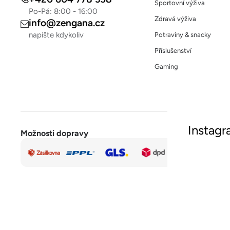
Sportovní výživa
Po-Pá: 8:00 - 16:00
Zdravá výživa
info@zengana.cz
napište kdykoliv
Potraviny & snacky
Příslušenství
Gaming
Instag
Možnosti dopravy
Rychlá a
Sled
bezpečná
platba