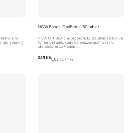
NOW Foods, OralBiotic, 60 tablet
esenciální
NOW OralBiotic je probiotický doplněk stravy ve
ný pro správný
formě pastilek, který kolonizuje ústní dutinu
přátelskými bakteriemi...
349 Kč
Měrná
5,82 Kč / 1 ks
cena: