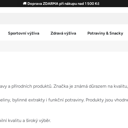
🚚
Doprava ZDARMA při nákupu nad 1 500 Kč
Sportovní výživa
Zdravá výživa
Potraviny & Snacky
avy a přírodních produktů. Značka je známá důrazem na kvalitu, l
iny, bylinné extrakty i funkční potraviny. Produkty jsou vhod
lní kvalitu a široký výběr.