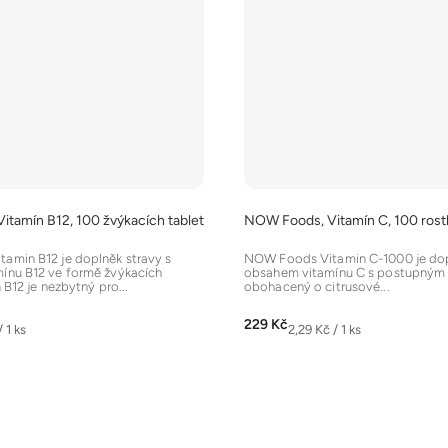
tamín B12, 100 žvýkacích tablet
NOW Foods, Vitamín C, 100 rostl
amin B12 je doplněk stravy s
NOW Foods Vitamin C-1000 je dop
ínu B12 ve formě žvýkacích
obsahem vitamínu C s postupným
 B12 je nezbytný pro...
obohacený o citrusové...
229 Kč
Měrná
/ 1 ks
2,29 Kč / 1 ks
cena:
O
v
l