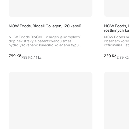
t
ů
NOW Foods, Biocell Collagen, 120 kapslí
NOW Foods, Ko
rostlinných ka
NOW Foods BioCell Collagen je komplexní
NOW Foods Val
doplněk stravy s patentovanou směsí
obsahem kořene
hydrolyzovaného kuřecího kolagenu typu...
officinalis). Tat
799 Kč
239 Kč
Měrná
Měrná
799 Kč / 1 ks
2,39 Kč 
cena:
cena: