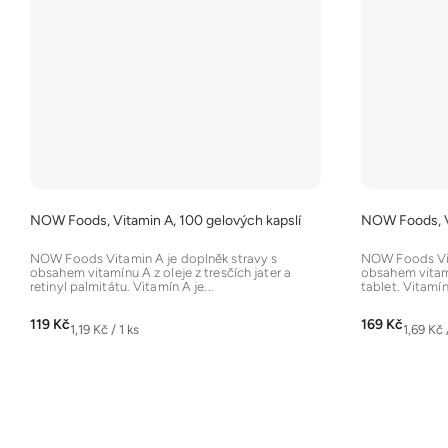
NOW Foods, Vitamin A, 100 gelových kapslí
NOW Foods, Vi
NOW Foods Vitamin A je doplněk stravy s
NOW Foods Vit
obsahem vitamínu A z oleje z tresčích jater a
obsahem vitam
retinyl palmitátu. Vitamín A je...
tablet. Vitamín
119 Kč
169 Kč
Měrná
Měrná
1,19 Kč / 1 ks
1,69 Kč 
cena:
cena: