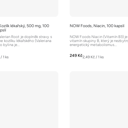
zlík lékařský, 500 mg, 100
NOW Foods, Niacin, 100 kapslí
pslí
erian Root je doplněk stravy s
NOW Foods Niacin (Vitamín B3) je 
 kozlíku lékařského (Valeriana
vitamín skupiny B, který je nezbyt
o bylina je...
energetický metabolismus...
249 Kč
Měrná
/ 1 ks
2,49 Kč / 1 ks
cena: