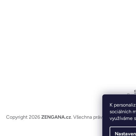
K personaliz
sociálních m
Copyright 2026
ZENGANA.cz
. Všechna práva vyhrazena.
Up
využíváme s
Nastaven