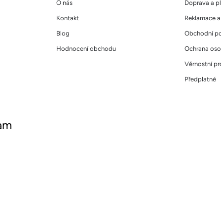
O nás
Doprava a p
Kontakt
Reklamace a 
Blog
Obchodní p
Hodnocení obchodu
Ochrana oso
Věrnostní p
Předplatné
ram
ujte nás