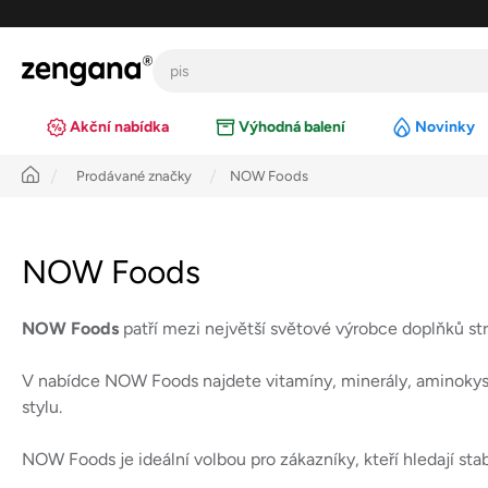
Přejít
na
obsah
Akční nabídka
Výhodná balení
Novinky
Úvod
Prodávané značky
NOW Foods
NOW Foods
NOW Foods
patří mezi největší světové výrobce doplňků str
V nabídce NOW Foods najdete vitamíny, minerály, aminokysel
stylu.
NOW Foods je ideální volbou pro zákazníky, kteří hledají stabi