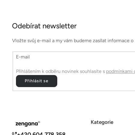
Z
á
Odebírat newsletter
p
a
Vložte svůj e-mail a my vám budeme zasílat informace 
t
E-mail
í
Přihlášením k odběru novinek souhlasíte s
podmínkami o
Přihlásit se
Kategorie
+420 604 778 358