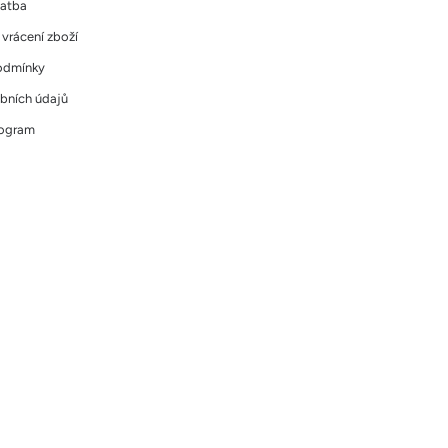
latba
vrácení zboží
odmínky
bních údajů
rogram