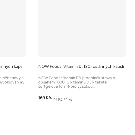
inných kapslí
NOW Foods, Vitamín D, 120 rostlinných kapslí
lněk stravy s
NOW Foods Vitamín D3 je doplněk stravy s
 uvolňováním,
obsahem 1000 IU vitamínu D3 v tekuté
softgelové formě pro vysokou...
169 Kč
Měrná
1,41 Kč / 1 ks
cena: