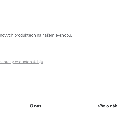
á
d
a
c
í
o nových produktech na našem e-shopu.
p
r
v
k
chrany osobních údajů
y
v
ý
p
i
s
u
O nás
Vše o ná