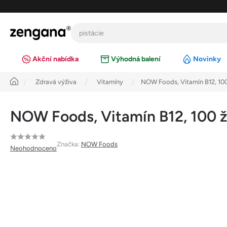
Přejít
na
obsah
Akční nabídka
Výhodná balení
Novinky
Úvod
Zdravá výživa
Vitamíny
NOW Foods, Vitamín B12, 100
NOW Foods, Vitamín B12, 100 ž
Průměrné
Značka:
NOW Foods
Neohodnoceno
hodnocení
produktu
je
0,0
z
5
hvězdiček.