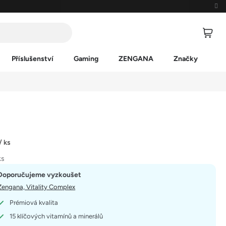
Příslušenství
Gaming
ZENGANA
Značky
/ ks
ks
Doporučujeme vyzkoušet
Zengana, Vitality Complex
Prémiová kvalita
15 klíčových vitamínů a minerálů