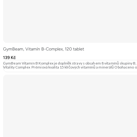
GymBeam, Vitamín B-Complex, 120 tablet
139 Kč
GymBeam Vitamín B Komplex je doplněk stravy s obsahem 8 vitamínů skupiny B, 
Vitality Complex Prémiová kvalita 15 klíčových vitamínů a minerálů Obohaceno 