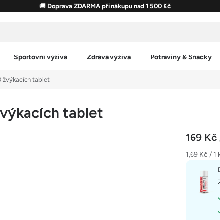
🚚
Doprava ZDARMA při nákupu nad 1 500 Kč
Sportovní výživa
Zdravá výživa
Potraviny & Snacky
 žvýkacích tablet
výkacích tablet
169 Kč
Měrná
1,69 Kč / 1 
cena: