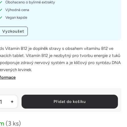
Obohaceno o bylinné extrakty
Výhodná cena
Vegan kapsle
Vyzkoušet
 Vitamin B12 je doplněk stravy s obsahem vitamínu B12 ve
acích tablet. Vitamín B12 je nezbytný pro tvorbu energie z tuků
, podporuje zdravý nervový systém a je klíčový pro syntézu DNA
ervených krvinek.
nformace
Přidat do košíku
em
(3 ks)