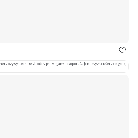
 a nervový systém. Je vhodný pro vegany. Doporučujeme vyzkoušet Zengana,