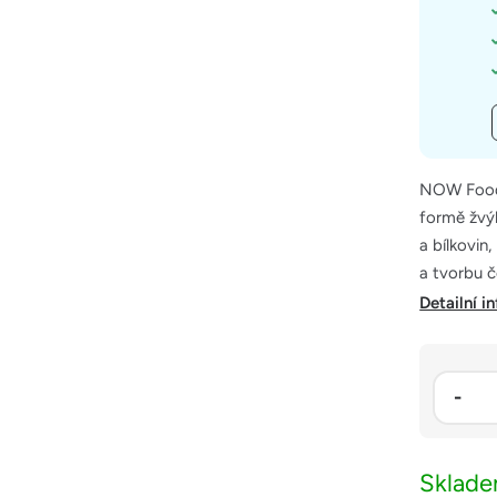
NOW Foods
formě žvýk
a bílkovin
a tvorbu č
Detailní i
Sklad