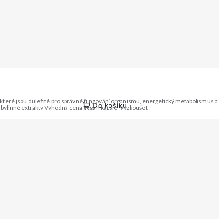
které jsou důležité pro správné fungování organismu, energetický metabolismus
Do košíku
o bylinné extrakty Výhodná cena Vegan kapsle Vyzkoušet