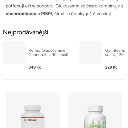
potřebují extra podporu. Glukosamin se často kombinuje s
chondroitinem a MSM
, čímž se účinky ještě zesilují.
Nejprodávanější
Reflex, Glucosamine
GymBeam, G
Chondroitin, 90 kapslí
sulfát, 120 t
349 Kč
229 Kč
V
ý
p
i
s