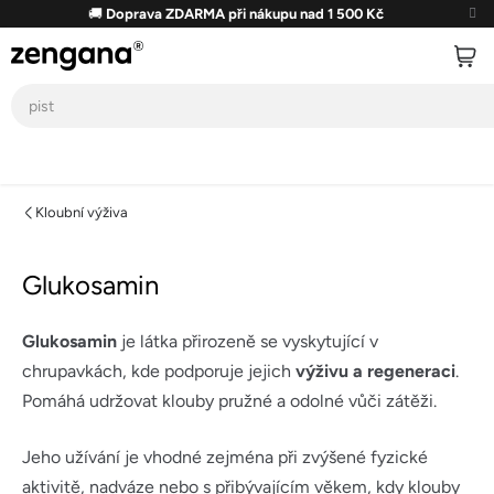
Přejít
🚚
Doprava ZDARMA při nákupu nad 1 500 Kč
na
obsah
Kloubní výživa
Glukosamin
Glukosamin
je látka přirozeně se vyskytující v
chrupavkách, kde podporuje jejich
výživu a regeneraci
.
Pomáhá udržovat klouby pružné a odolné vůči zátěži.
Jeho užívání je vhodné zejména při zvýšené fyzické
aktivitě, nadváze nebo s přibývajícím věkem, kdy klouby