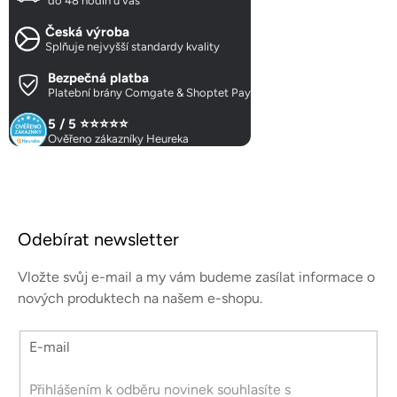
a
do 48 hodin u vás
c
Česká výroba
í
Splňuje nejvyšší standardy kvality
p
r
Bezpečná platba
Platební brány Comgate & Shoptet Pay
v
k
5 / 5 ⭐⭐⭐⭐⭐
y
Ověřeno zákazníky Heureka
v
ý
p
Z
i
á
s
Odebírat newsletter
p
u
a
Vložte svůj e-mail a my vám budeme zasílat informace o
t
nových produktech na našem e-shopu.
í
E-mail
Přihlášením k odběru novinek souhlasíte s