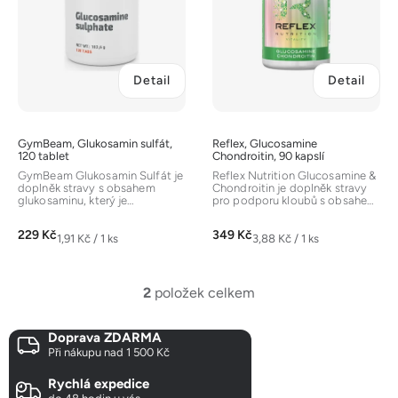
p
r
o
d
Detail
Detail
u
k
t
GymBeam, Glukosamin sulfát,
Reflex, Glucosamine
ů
120 tablet
Chondroitin, 90 kapslí
GymBeam Glukosamin Sulfát je
Reflex Nutrition Glucosamine &
doplněk stravy s obsahem
Chondroitin je doplněk stravy
glukosaminu, který je
pro podporu kloubů s obsahem
přirozenou součástí kloubní
glukosamin sulfátu a...
chrupavky a...
229 Kč
349 Kč
Měrná
Měrná
1,91 Kč / 1 ks
3,88 Kč / 1 ks
cena:
cena:
2
položek celkem
O
v
Doprava ZDARMA
l
Při nákupu nad 1 500 Kč
á
d
Rychlá expedice