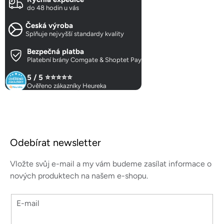
a
do 48 hodin u vás
c
Česká výroba
í
Splňuje nejvyšší standardy kvality
p
r
Bezpečná platba
Platební brány Comgate & Shoptet Pay
v
k
5 / 5 ⭐⭐⭐⭐⭐
y
Ověřeno zákazníky Heureka
v
ý
p
Z
i
á
s
Odebírat newsletter
p
u
a
Vložte svůj e-mail a my vám budeme zasílat informace o
t
nových produktech na našem e-shopu.
í
E-mail