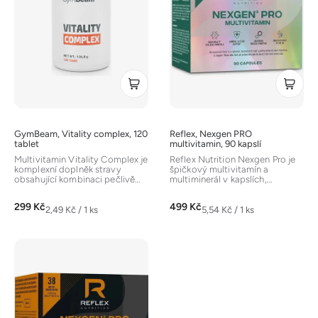
s
p
r
o
d
u
k
t
GymBeam, Vitality complex, 120
Reflex, Nexgen PRO
ů
tablet
multivitamin, 90 kapslí
Multivitamin Vitality Complex je
Reflex Nutrition Nexgen Pro je
komplexní doplněk stravy
špičkový multivitamín a
obsahující kombinaci pečlivě
multiminerál v kapslích,
vybraných složek. Zahrnuje...
navržený pro sportovce a
aktivní...
299 Kč
499 Kč
Měrná
Měrná
2,49 Kč / 1 ks
5,54 Kč / 1 ks
cena:
cena: