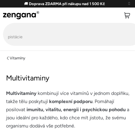
Přejít
🚚
Doprava ZDARMA při nákupu nad 1 500 Kč
na
obsah
Vitamíny
Multivitaminy
Multivitaminy
kombinují více vitamínů v jednom doplňku,
takže tělu poskytují
komplexní podporu
. Pomáhají
posilovat
imunitu, vitalitu, energii i psychickou pohodu
a
jsou ideální pro každého, kdo chce mít jistotu, že svému
organismu dodává vše potřebné.