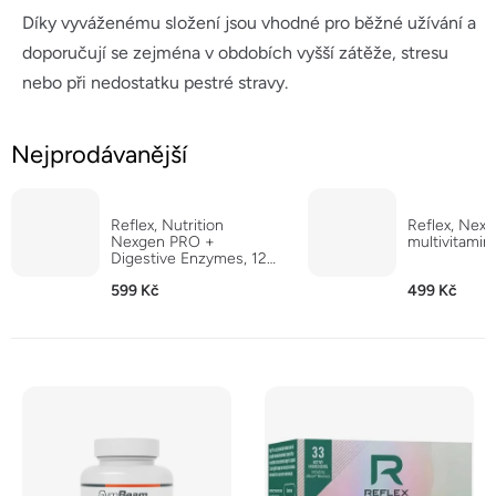
Díky vyváženému složení jsou vhodné pro běžné užívání a
doporučují se zejména v obdobích vyšší zátěže, stresu
nebo při nedostatku pestré stravy.
Nejprodávanější
Reflex, Nutrition
Reflex, Nex
Nexgen PRO +
multivitamin,
Digestive Enzymes, 120
kapslí
599 Kč
499 Kč
V
ý
p
i