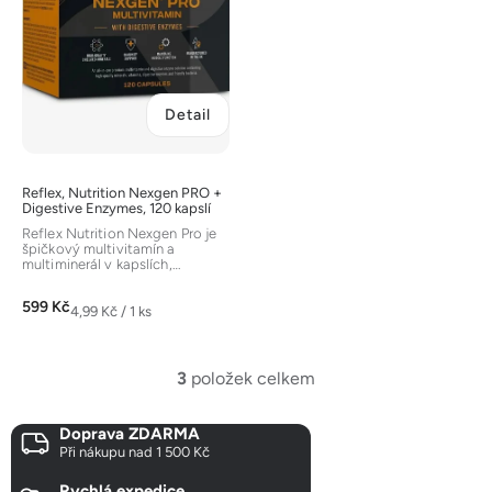
Detail
Reflex, Nutrition Nexgen PRO +
Digestive Enzymes, 120 kapslí
Reflex Nutrition Nexgen Pro je
špičkový multivitamín a
multiminerál v kapslích,
navržený pro sportovce a
aktivní...
599 Kč
Měrná
4,99 Kč / 1 ks
cena:
3
položek celkem
O
v
Doprava ZDARMA
l
Při nákupu nad 1 500 Kč
á
d
Rychlá expedice