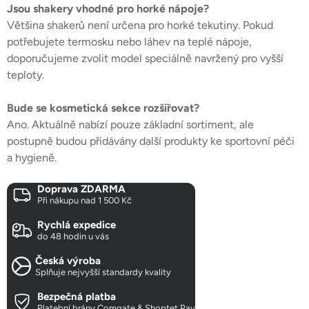
Jsou shakery vhodné pro horké nápoje?
Většina shakerů není určena pro horké tekutiny. Pokud
potřebujete termosku nebo láhev na teplé nápoje,
doporučujeme zvolit model speciálně navržený pro vyšší
teploty.
Bude se kosmetická sekce rozšiřovat?
Ano. Aktuálně nabízí pouze základní sortiment, ale
postupně budou přidávány další produkty ke sportovní péči
a hygieně.
Doprava ZDARMA
Při nákupu nad 1 500 Kč
Rychlá expedice
do 48 hodin u vás
Česká výroba
Splňuje nejvyšší standardy kvality
Bezpečná platba
Platební brány Comgate & Shoptet Pay