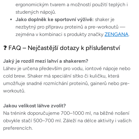
ergonomickým tvarem a možností použití teplých i
studených nápojů.
Jako doplněk ke sportovní výživě:
shaker je
nezbytný pro přípravu proteinů a pre-workoutů —
zejména v kombinaci s produkty značky
ZENGANA
.
❓ FAQ – Nejčastější dotazy k příslušenství
Jaký je rozdíl mezi lahví a shakerem?
Láhev je určena především pro vodu, iontové nápoje nebo
cold brew. Shaker má speciální sítko či kuličku, která
umožňuje snadné rozmíchání proteinů, gainerů nebo pre-
workoutů.
Jakou velikost láhve zvolit?
Na trénink doporučujeme 700–1000 ml, na běžné nošení
obvykle stačí 500–700 ml. Záleží na délce aktivity i vašich
preferencích.