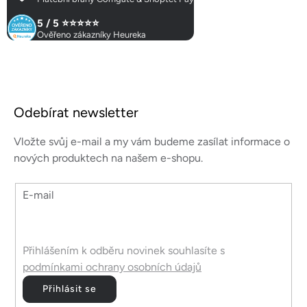
5 / 5 ⭐⭐⭐⭐⭐
Ověřeno zákazníky Heureka
Z
á
Odebírat newsletter
p
a
Vložte svůj e-mail a my vám budeme zasílat informace o
t
nových produktech na našem e-shopu.
í
E-mail
Přihlášením k odběru novinek souhlasíte s
podmínkami ochrany osobních údajů
Přihlásit se