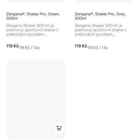
Zengana®, Shaker Pro, Green,
Zengana®, Shaker Pro, Grey,
500ml
500ml
Zengana Shaker 500 ml je
Zengana Shaker 500 ml je
prémiový sportovní shaker s
prémiový sportovní shaker s
praktickým poutkem,
praktickým poutkem,
ergonomickým neprotékajícím
ergonomickým neprotékajícím
flip uzávěrem a...
flip uzávěrem a...
119 Kč
119 Kč
Měrná
Měrná
119 Kč / 1 ks
119 Kč / 1 ks
cena:
cena: