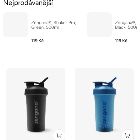
Nejprodávanější
Zengana®, Shaker Pro,
Zengana®, S
Green, 500ml
Black, 500m
119 Kč
119 Kč
V
ý
p
i
s
p
r
o
d
u