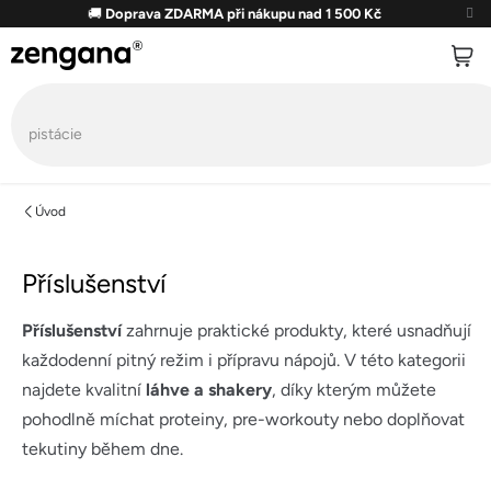
Přejít
🚚
Doprava ZDARMA při nákupu nad 1 500 Kč
na
obsah
Úvod
Příslušenství
Příslušenství
zahrnuje praktické produkty, které usnadňují
každodenní pitný režim i přípravu nápojů. V této kategorii
najdete kvalitní
láhve a shakery
, díky kterým můžete
pohodlně míchat proteiny, pre-workouty nebo doplňovat
tekutiny během dne.