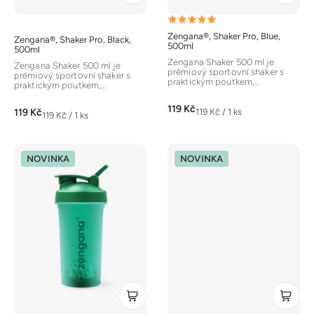
k
Průměrné
t
Zengana®, Shaker Pro, Blue,
Zengana®, Shaker Pro, Black,
hodnocení
ů
500ml
500ml
produktu
Zengana Shaker 500 ml je
Zengana Shaker 500 ml je
prémiový sportovní shaker s
je
prémiový sportovní shaker s
praktickým poutkem,
praktickým poutkem,
ergonomickým neprotékajícím
5,0
ergonomickým neprotékajícím
flip uzávěrem a...
flip uzávěrem a...
119 Kč
z
Měrná
119 Kč
119 Kč / 1 ks
Měrná
119 Kč / 1 ks
cena:
5
cena:
hvězdiček.
NOVINKA
NOVINKA