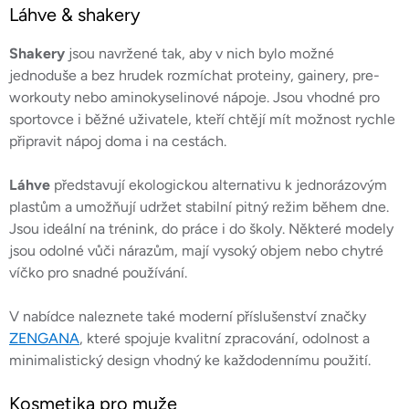
k
Láhve & shakery
y
v
Shakery
jsou navržené tak, aby v nich bylo možné
ý
jednoduše a bez hrudek rozmíchat proteiny, gainery, pre-
p
workouty nebo aminokyselinové nápoje. Jsou vhodné pro
i
sportovce i běžné uživatele, kteří chtějí mít možnost rychle
s
připravit nápoj doma i na cestách.
u
Láhve
představují ekologickou alternativu k jednorázovým
plastům a umožňují udržet stabilní pitný režim během dne.
Jsou ideální na trénink, do práce i do školy. Některé modely
jsou odolné vůči nárazům, mají vysoký objem nebo chytré
víčko pro snadné používání.
V nabídce naleznete také moderní příslušenství značky
ZENGANA
, které spojuje kvalitní zpracování, odolnost a
minimalistický design vhodný ke každodennímu použití.
Kosmetika pro muže