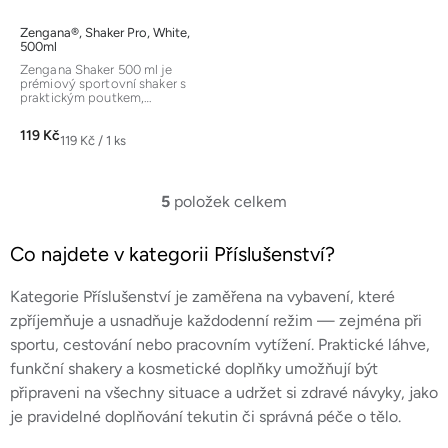
Zengana®, Shaker Pro, White,
500ml
Zengana Shaker 500 ml je
prémiový sportovní shaker s
praktickým poutkem,
ergonomickým neprotékajícím
flip uzávěrem a...
119 Kč
Měrná
119 Kč / 1 ks
cena:
5
položek celkem
O
v
Co najdete v kategorii Příslušenství?
l
á
Kategorie Příslušenství je zaměřena na vybavení, které
d
a
zpříjemňuje a usnadňuje každodenní režim — zejména při
c
sportu, cestování nebo pracovním vytížení. Praktické láhve,
í
funkční shakery a kosmetické doplňky umožňují být
p
připraveni na všechny situace a udržet si zdravé návyky, jako
r
je pravidelné doplňování tekutin či správná péče o tělo.
v