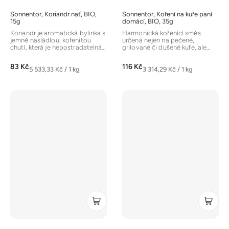
Sonnentor, Koriandr nať, BIO,
Sonnentor, Koření na kuře paní
15g
domácí, BIO, 35g
Koriandr je aromatická bylinka s
Harmonická kořenící směs
jemně nasládlou, kořenitou
určená nejen na pečené,
chutí, která je nepostradatelná
grilované či dušené kuře, ale
v asijské a mexické...
hodí se také na krůtí, králičí
nebo...
83 Kč
116 Kč
Měrná
Měrná
5 533,33 Kč / 1 kg
3 314,29 Kč / 1 kg
cena:
cena: