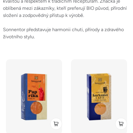
kvalitou a respektem k tradičním recepturám. Značka je
oblíbená mezi zákazníky, kteří preferují BIO původ, přírodní
složení a zodpovědný přístup k výrobě.
Sonnentor představuje harmonii chuti, přírody a zdravého
životního stylu.
V
ý
p
i
s
p
r
o
d
u