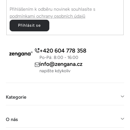
y
v
Přihlášením k odběru novinek souhlasíte s
ý
podmínkami ochrany osobních údajů
p
Přihlásit se
i
s
u
+420 604 778 358
Po-Pá: 8:00 - 16:00
info@zengana.cz
napište kdykoliv
Kategorie
O nás