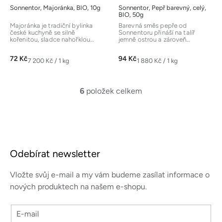
Sonnentor, Majoránka, BIO, 10g
Sonnentor, Pepř barevný, celý,
BIO, 50g
Majoránka je tradiční bylinka
Barevná směs pepře od
české kuchyně se silně
Sonnentoru přináší na talíř
kořenitou, sladce nahořklou
jemně ostrou a zároveň
chutí. Je nepostradatelnou
ovocnou chuť. Kombinace
součástí...
černého, bílého,...
72 Kč
94 Kč
Měrná
Měrná
7 200 Kč / 1 kg
1 880 Kč / 1 kg
cena:
cena:
6
položek celkem
O
v
l
á
Z
d
á
a
Odebírat newsletter
p
c
a
í
Vložte svůj e-mail a my vám budeme zasílat informace o
p
t
nových produktech na našem e-shopu.
r
í
v
E-mail
k