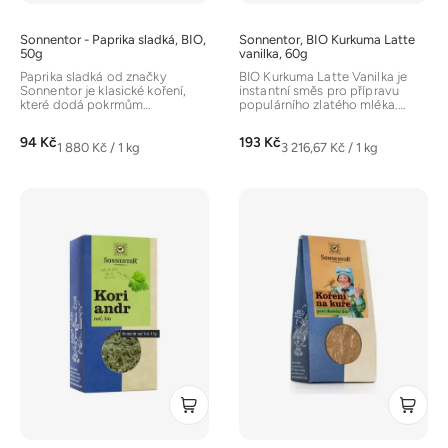
k
t
Sonnentor - Paprika sladká, BIO,
Sonnentor, BIO Kurkuma Latte
ů
50g
vanilka, 60g
Paprika sladká od značky
BIO Kurkuma Latte Vanilka je
Sonnentor je klasické koření,
instantní směs pro přípravu
které dodá pokrmům
populárního zlatého mléka.
nádhernou barvu a jemně
Kombinuje kurkumu s
nasládlou chuť....
kokosovým...
94 Kč
193 Kč
Měrná
Měrná
1 880 Kč / 1 kg
3 216,67 Kč / 1 kg
cena:
cena: