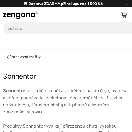
Přejít
🚚
Doprava ZDARMA při nákupu nad 1 500 Kč
na
obsah
Prodávané značky
Sonnentor
Sonnentor
je tradiční značka zaměřená na bio čaje, bylinky
a koření pocházející z ekologického zemědělství. Staví na
udržitelnosti, férovém přístupu k přírodě a šetrném
zpracování surovin.
Produkty Sonnentor vynikají přirozenou chutí, vysokou