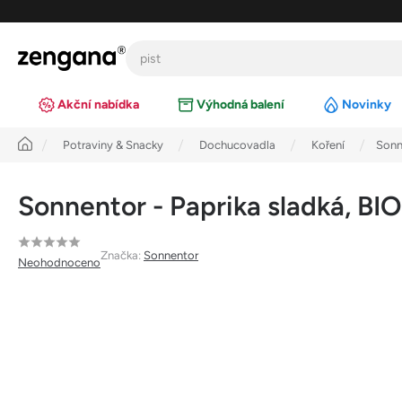
Přejít
na
obsah
Akční nabídka
Výhodná balení
Novinky
Úvod
Potraviny & Snacky
Dochucovadla
Koření
Sonn
Sonnentor - Paprika sladká, BIO
Průměrné
Značka:
Sonnentor
Neohodnoceno
hodnocení
produktu
je
0,0
z
5
hvězdiček.