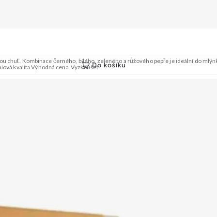
u chuť. Kombinace černého, bílého, zeleného a růžového pepře je ideální do mlýnku
Do košíku
miová kvalita Výhodná cena Vyzkoušet