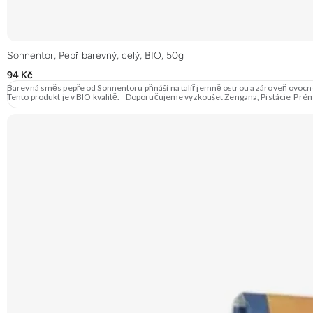
Sonnentor, Pepř barevný, celý, BIO, 50g
94 Kč
Barevná směs pepře od Sonnentoru přináší na talíř jemně ostrou a zároveň ovocno
Tento produkt je v BIO kvalitě. Doporučujeme vyzkoušet Zengana, Pistácie Pré