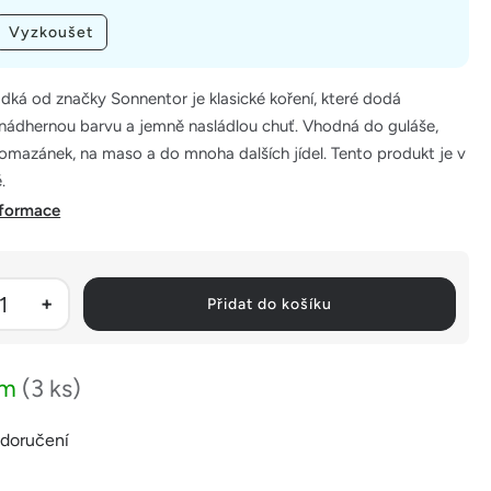
Vyzkoušet
adká od značky Sonnentor je klasické koření, které dodá
ádhernou barvu a jemně nasládlou chuť. Vhodná do guláše,
omazánek, na maso a do mnoha dalších jídel. Tento produkt je v
.
nformace
Přidat do košíku
em
(3 ks)
 doručení