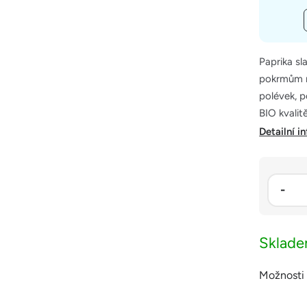
Paprika sl
pokrmům n
polévek, p
BIO kvalitě
Detailní i
Sklad
Možnosti