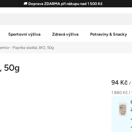
🚚
Doprava ZDARMA při nákupu nad 1 500 Kč
Sportovní výživa
Zdravá výživa
Potraviny & Snacky
entor - Paprika sladká, BIO, 50g
, 50g
94 Kč
/
Měrná
1 880 Kč / 
cena: