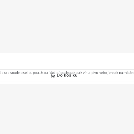
lká jádra a snadno se loupou. Jsou ideální pochoutkou k vínu, pivu nebo jen tak na 
Do košíku