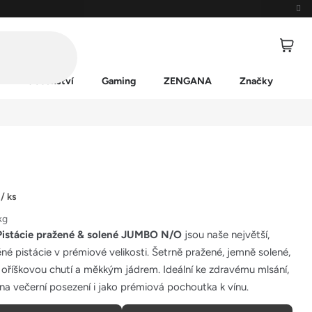
Příslušenství
Gaming
ZENGANA
Značky
č
/ ks
kg
istácie pražené & solené JUMBO N/O
jsou naše největší,
ěné pistácie v prémiové velikosti. Šetrně pražené, jemně solené,
oříškovou chutí a měkkým jádrem. Ideální ke zdravému mlsání,
 na večerní posezení i jako prémiová pochoutka k vínu.