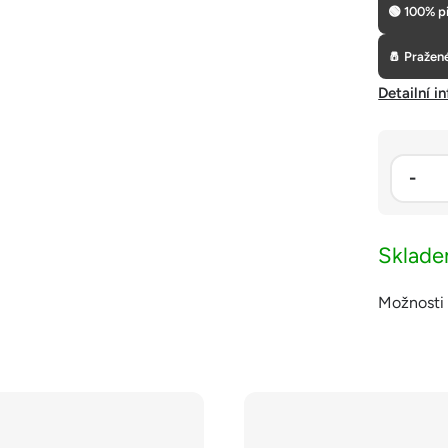
🟢 100% p
🧂 Pražen
Detailní i
Sklad
Možnosti