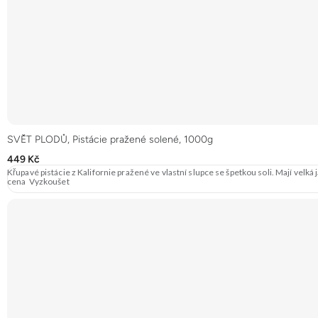
SVĚT PLODŮ, Pistácie pražené solené, 1000g
449 Kč
Křupavé pistácie z Kalifornie pražené ve vlastní slupce se špetkou soli. Mají ve
cena Vyzkoušet