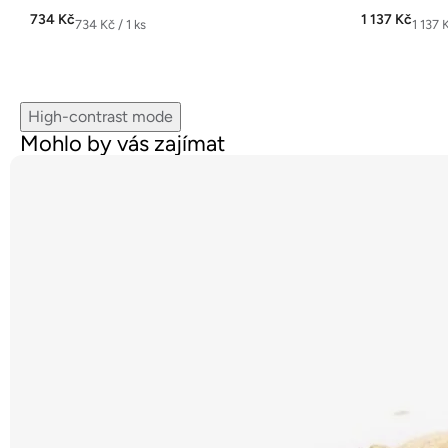
z
z
734 Kč
1 137 Kč
Měrná
Měrná
734 Kč / 1 ks
1 137 K
5
5
cena:
cena:
hvězdiček.
hvězdiček.
High-contrast mode
Mohlo by vás zajímat