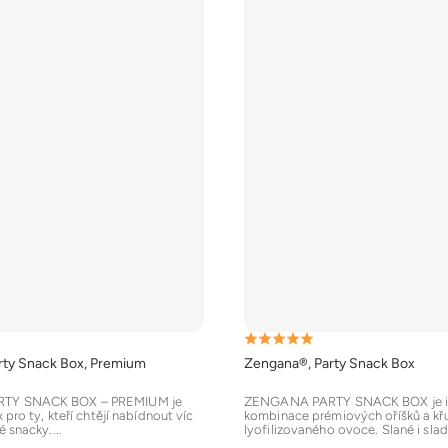
Průměrné
rty Snack Box, Premium
Zengana®, Party Snack Box
hodnocení
produktu
TY SNACK BOX – PREMIUM je
ZENGANA PARTY SNACK BOX je i
 pro ty, kteří chtějí nabídnout víc
kombinace prémiových oříšků a k
je
 snacky....
lyofilizovaného ovoce. Slané i sladk
5,0