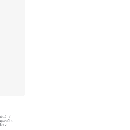
deální
řupavého
é v...