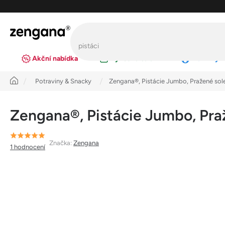
Přejít
na
obsah
Akční nabídka
Výhodná balení
Novinky
Úvod
Potraviny & Snacky
Zengana®, Pistácie Jumbo, Pražené sol
Zengana®, Pistácie Jumbo, Pra
Průměrné
Značka:
Zengana
1 hodnocení
hodnocení
produktu
je
5,0
z
5
hvězdiček.