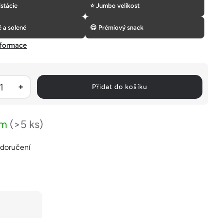
istácie
⭐ Jumbo velikost
é a solené
😋 Prémiový snack
nformace
Přidat do košíku
em
(>5 ks)
 doručení