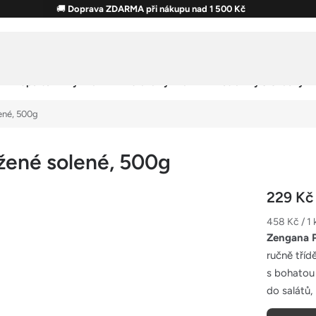
🚚
Doprava ZDARMA při nákupu nad 1 500 Kč
Sportovní výživa
Zdravá výživa
Potraviny & Snacky
ené, 500g
žené solené, 500g
229 K
Měrná
458 Kč / 1 
cena:
Zengana P
ručně tříd
s bohatou 
do salátů,