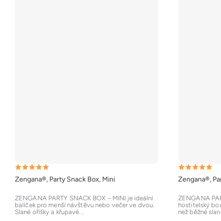
Průměrné
Průměrné
Zengana®, Party Snack Box, Mini
Zengana®, Pa
hodnocení
hodnocení
produktu
produktu
ZENGANA PARTY SNACK BOX – MINI je ideální
ZENGANA PAR
balíček pro menší návštěvu nebo večer ve dvou.
hostitelský box
je
je
Slané oříšky a křupavé...
než běžné slané
5,0
5,0