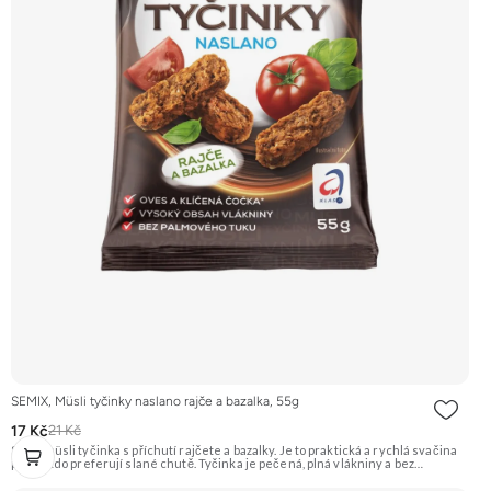
SEMIX, Müsli tyčinky naslano rajče a bazalka, 55g
17 Kč
21 Kč
Slaná müsli tyčinka s příchutí rajčete a bazalky. Je to praktická a rychlá svačina
pro ty, kdo preferují slané chutě. Tyčinka je pečená, plná vlákniny a bez
palmového tuku. Doporučujeme vyzkoušet Zengana, Maliny, Lyofilizované XXL
Prémiová kvalita Výhodná cena Vyzkoušet