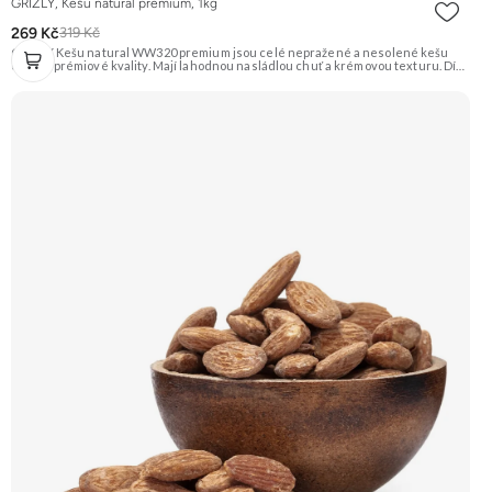
GRIZLY, Kešu natural premium, 1kg
269 Kč
319 Kč
GRIZLY Kešu natural WW320 premium jsou celé nepražené a nesolené kešu
ořechy prémiové kvality. Mají lahodnou nasládlou chuť a krémovou texturu. Díky
své všestrannosti se hodí na zdravé mlsání, do vaření, pečení nebo na výrobu
domácího ořechového másla a rostlinného mléka. Doporučujeme vyzkoušet
Zengana, Kešu WW320, Natural Prémiová kvalita Výhodná cena Vyzkoušet