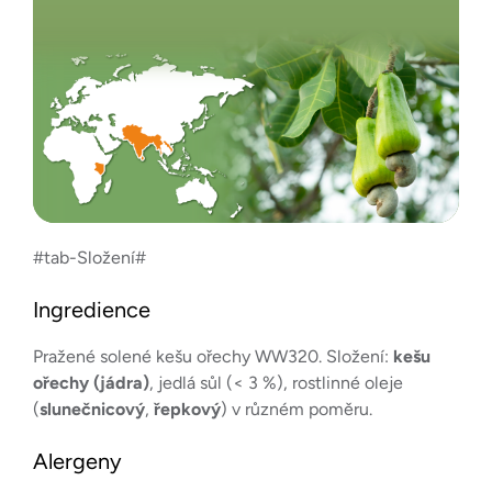
#tab-Složení#
Ingredience
Pražené solené kešu ořechy WW320. Složení:
kešu
ořechy (jádra)
, jedlá sůl (< 3 %), rostlinné oleje
(
slunečnicový
,
řepkový
) v různém poměru.
Alergeny