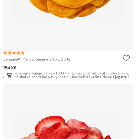
Zengana®, Mango, Sušené plátky, 250g
154 Kč
Zengana Sušené mango plátky – 100% mango bez přidaného cukru, síry a oleje.
Přirozeně sladké, poddajné plátky ideální jako rychlá svačina, do kaší, jogurtu i
na pečení. 🥭 100% mango ❌ Bez přidaného cukru 😋 Sladká exotická chuť 🍬
Alternativa sladkostí