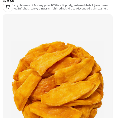
279 Kč
Zengana Lyofilizované Maliny jsou 100% celé plody, sušené hlubokým mrazem
pro zachování chuti, barvy a nutričních hodnot. Křupavé, voňavé a přirozeně
sladkokyselé – ideální do jogurtů, kaší, smoothie i na svačinu. 🍓 100% maliny ❌
Bez přidaného cukru ❄️ Lyofilizované 😋 Svěží sladkokyselá chuť