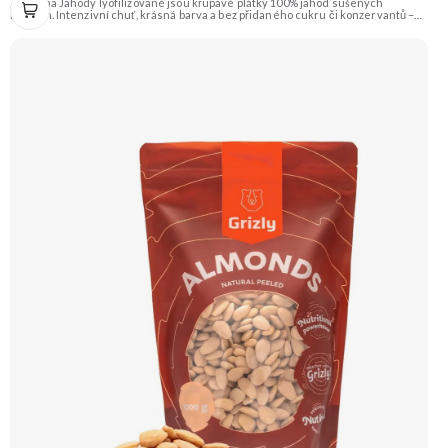
Zengana Jahody lyofilizované jsou křupavé plátky 100% jahod sušených
mrazem. Intenzivní chuť, krásná barva a bez přidaného cukru či konzervantů –
ideální do jogurtu, kaší, müsli i jen tak na mlsání. 🍓 100% jahody ❌ Bez
přidaného cukru ❄️ Lyofilizované 😋 Přirozeně sladká chuť