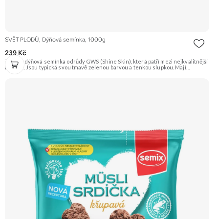
SVĚT PLODŮ, Dýňová semínka, 1000g
239 Kč
Zelená dýňová semínka odrůdy GWS (Shine Skin), která patří mezi nejkvalitnější
na trhu. Jsou typická svou tmavě zelenou barvou a tenkou slupkou. Mají
příjemnou oříškovou chuť a jsou skvělá na mlsání, do salátů, polévek nebo na
pečení. Doporučujeme vyzkoušet Zengana, Pistácie Prémiová kvalita Výhodná
cena Vyzkoušet