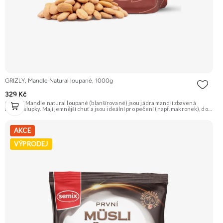
GRIZLY, Mandle Natural loupané, 1000g
329 Kč
GRIZLY Mandle natural loupané (blanšírované) jsou jádra mandlí zbavená
hnědé slupky. Mají jemnější chuť a jsou ideální pro pečení (např. makronek), do
dezertů, na výrobu mandlové mouky nebo marcipánu. Jsou skvělé i pro přímou
konzumaci. Doporučujeme vyzkoušet Zengana, Mandle Prémiová kvalita
Výhodná cena Vyzkoušet
AKCE
VÝPRODEJ