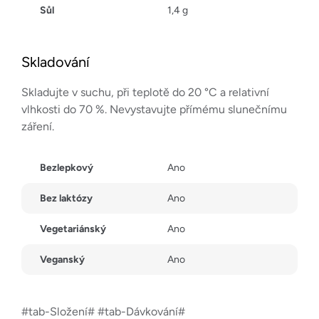
Sůl
1,4 g
Skladování
Skladujte v suchu, při teplotě do 20 °C a relativní
vlhkosti do 70 %. Nevystavujte přímému slunečnímu
záření.
Bezlepkový
Ano
Bez laktózy
Ano
Vegetariánský
Ano
Veganský
Ano
#tab-Složení# #tab-Dávkování#