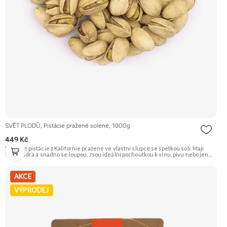
SVĚT PLODŮ, Pistácie pražené solené, 1000g
449 Kč
Křupavé pistácie z Kalifornie pražené ve vlastní slupce se špetkou soli. Mají
velká jádra a snadno se loupou. Jsou ideální pochoutkou k vínu, pivu nebo jen
tak na mlsání. Doporučujeme vyzkoušet Zengana, Pistácie Prémiová kvalita
Výhodná cena Vyzkoušet
AKCE
VÝPRODEJ