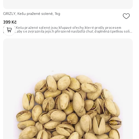
GRIZLY, Kešu pražené solené, 1kg
399 Kč
GRIZLY Kešu pražené solené jsou křupavé ořechy, které prošly procesem
pražení, aby se zvýraznila jejich přirozeně nasládlá chuť, doplněná špetkou soli.
Jsou ideálním snackem pro každou příležitost. Doporučujeme vyzkoušet
Zengana, Kešu WW320, Pražené solené Prémiová kvalita Výhodná cena
Vyzkoušet