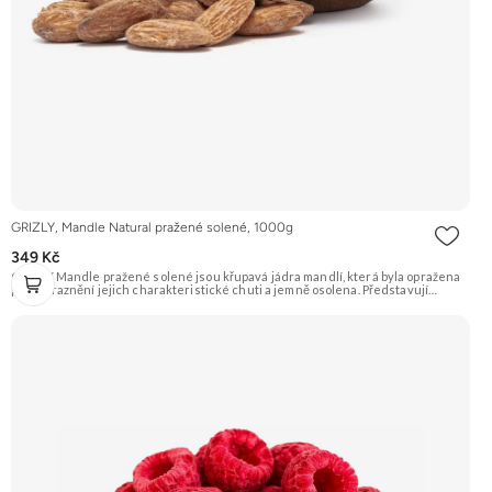
GRIZLY, Mandle Natural pražené solené, 1000g
349 Kč
GRIZLY Mandle pražené solené jsou křupavá jádra mandlí, která byla opražena
pro zvýraznění jejich charakteristické chuti a jemně osolena. Představují
skvělou slanou pochoutku, která je ideální k vínu nebo jen tak na mlsání.
Doporučujeme vyzkoušet Zengana, Mandle Prémiová kvalita Výhodná cena
Vyzkoušet