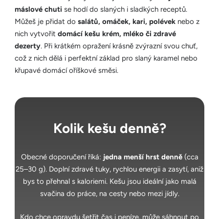
máslové chuti
se hodí do slaných i sladkých receptů.
Můžeš je přidat do
salátů, omáček, kari, polévek
nebo z
nich vytvořit
domácí kešu krém, mléko či zdravé
dezerty
. Při krátkém opražení krásně zvýrazní svou chuť,
což z nich dělá i perfektní základ pro slaný karamel nebo
křupavé domácí oříškové směsi.
Kolik kešu denně?
Obecné doporučení říká:
jedna menší hrst denně
(cca
25–30 g). Doplní zdravé tuky, rychlou energii a zasytí, aniž
bys to přehnal s kaloriemi. Kešu jsou ideální jako malá
svačina do práce, na cesty nebo mezi jídly.
Kdo chce opravdu šetřit čas i peníze, může sáhnout po