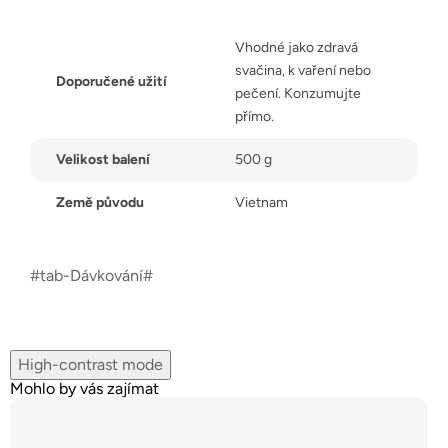
Vhodné jako zdravá
svačina, k vaření nebo
Doporučené užití
pečení. Konzumujte
přímo.
Velikost balení
500 g
Země původu
Vietnam
#tab-Dávkování#
High-contrast mode
Mohlo by vás zajímat