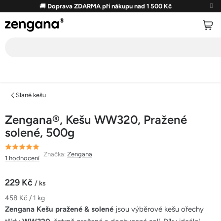
Přejít
🚚
Doprava ZDARMA při nákupu nad 1 500 Kč
na
obsah
Slané kešu
Zengana®, Kešu WW320, Pražené
solené, 500g
Průměrné
Značka:
Zengana
1 hodnocení
hodnocení
produktu
229 Kč
/ ks
je
Měrná
458 Kč / 1 kg
5,0
cena:
Zengana Kešu pražené & solené
jsou výběrové kešu ořechy
z