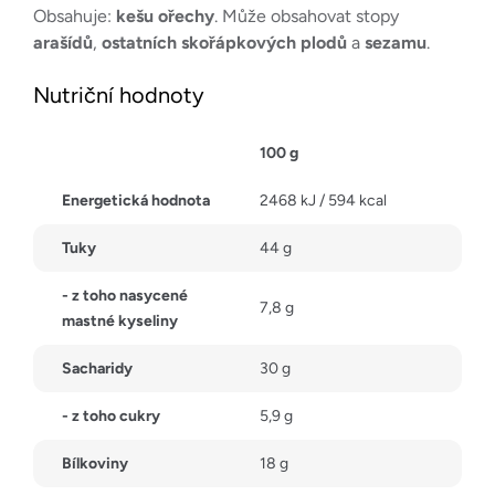
Obsahuje:
kešu ořechy
. Může obsahovat stopy
arašídů
,
ostatních skořápkových plodů
a
sezamu
.
Nutriční hodnoty
100 g
Energetická hodnota
2468 kJ / 594 kcal
Tuky
44 g
- z toho nasycené
7,8 g
mastné kyseliny
Sacharidy
30 g
- z toho cukry
5,9 g
Bílkoviny
18 g