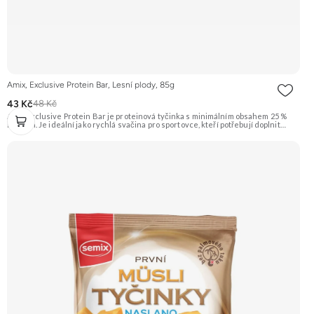
Amix, Exclusive Protein Bar, Lesní plody, 85g
43 Kč
48 Kč
Amix Exclusive Protein Bar je proteinová tyčinka s minimálním obsahem 25 %
bílkovin. Je ideální jako rychlá svačina pro sportovce, kteří potřebují doplnit
kvalitní bílkoviny a energii kdykoliv během dne. Tato varianta má příchuť lesních
plodů. Doporučujeme vyzkoušet Zengana, Pistácie Prémiová kvalita Výhodná
cena Vyzkoušet