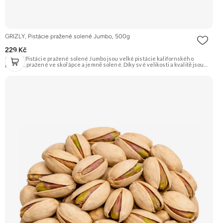
GRIZLY, Pistácie pražené solené Jumbo, 500g
229 Kč
GRIZLY Pistácie pražené solené Jumbo jsou velké pistácie kalifornského
původu, pražené ve skořápce a jemně solené. Díky své velikosti a kvalitě jsou
ideální jako luxusní snack k vínu či pivu, nebo jen tak na mlsání.
Doporučujeme vyzkoušet Zengana, Pistácie Prémiová kvalita Výhodná cena
Vyzkoušet