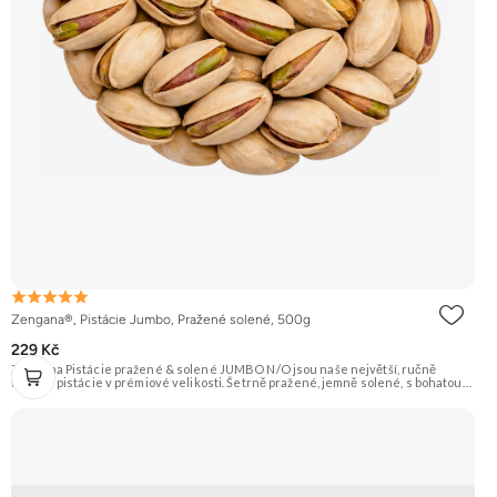
Zengana®, Pistácie Jumbo, Pražené solené, 500g
229 Kč
Zengana Pistácie pražené & solené JUMBO N/O jsou naše největší, ručně
tříděné pistácie v prémiové velikosti. Šetrně pražené, jemně solené, s bohatou
oříškovou chutí a měkkým jádrem. Ideální ke zdravému mlsání, do salátů, na
večerní posezení i jako prémiová pochoutka k vínu. 🟢 100% pistácie ⭐ Jumbo
velikost 🧂 Pražené a solené 😋 Prémiový snack