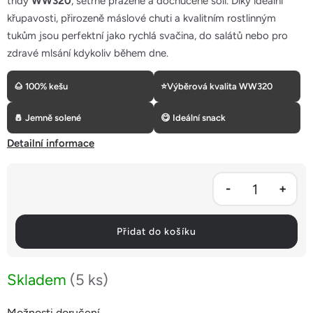
třídy
WW320
, šetrně pražené a dochucené solí. Díky ideální
5
křupavosti, přirozeně máslové chuti a kvalitním rostlinným
hvězdiček.
tukům jsou perfektní jako rychlá svačina, do salátů nebo pro
zdravé mlsání kdykoliv během dne.
🌰 100% kešu
⭐
Výběrová kvalita WW320
🧂 Jemně solené
😋 Ideální snack
Detailní informace
Přidat do košíku
Skladem
(5 ks)
Možnosti doručení