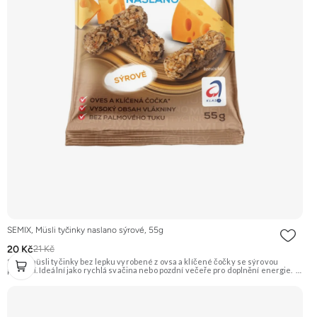
SEMIX, Müsli tyčinky naslano sýrové, 55g
20 Kč
21 Kč
Slané müsli tyčinky bez lepku vyrobené z ovsa a klíčené čočky se sýrovou
příchutí. Ideální jako rychlá svačina nebo pozdní večeře pro doplnění energie.
Doporučujeme vyzkoušet Zengana, Maliny, Lyofilizované XXL Prémiová kvalita
Výhodná cena Vyzkoušet