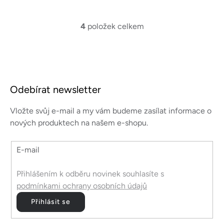
cena:
cena:
4
položek celkem
O
v
l
á
Z
d
á
a
Odebírat newsletter
p
c
a
í
Vložte svůj e-mail a my vám budeme zasílat informace o
p
t
nových produktech na našem e-shopu.
r
í
v
E-mail
k
y
v
Přihlášením k odběru novinek souhlasíte s
ý
podmínkami ochrany osobních údajů
p
Přihlásit se
i
s