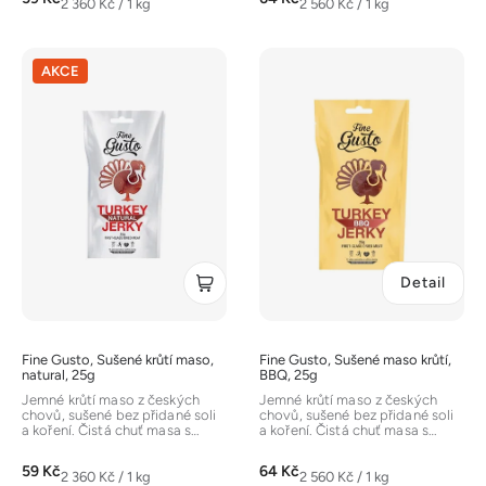
Měrná
Měrná
2 360 Kč / 1 kg
2 560 Kč / 1 kg
cena:
cena:
AKCE
Detail
Fine Gusto, Sušené krůtí maso,
Fine Gusto, Sušené maso krůtí,
natural, 25g
BBQ, 25g
Jemné krůtí maso z českých
Jemné krůtí maso z českých
chovů, sušené bez přidané soli
chovů, sušené bez přidané soli
a koření. Čistá chuť masa s
a koření. Čistá chuť masa s
vysokým obsahem bílkovin a...
vysokým obsahem bílkovin a...
59 Kč
64 Kč
Měrná
Měrná
2 360 Kč / 1 kg
2 560 Kč / 1 kg