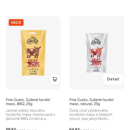
V
AKCE
ý
p
i
s
p
r
o
d
Detail
u
k
t
Fine Gusto, Sušené hovězí
Fine Gusto, Sušené hovězí
ů
maso, BBQ, 25g
maso, natural, 25g
Jemné plátky libového
Čistá chuť výběrového
hovězího masa marinované v
hovězího masa z českých
lahodné BBQ omáčce a
chovů, bez jakýchkoliv
následně usušené. Jedná se o
přidaných dochucovadel, solí
skvělý snack s...
nebo koření. Na 100...
59 Kč
64 Kč