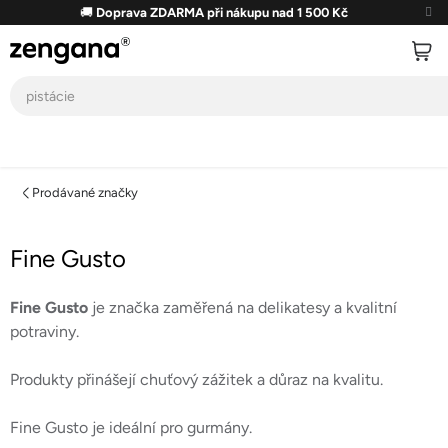
Přejít
🚚
Doprava ZDARMA při nákupu nad 1 500 Kč
na
obsah
Prodávané značky
Fine Gusto
Fine Gusto
je značka zaměřená na delikatesy a kvalitní
potraviny.
Produkty přinášejí chuťový zážitek a důraz na kvalitu.
Fine Gusto je ideální pro gurmány.