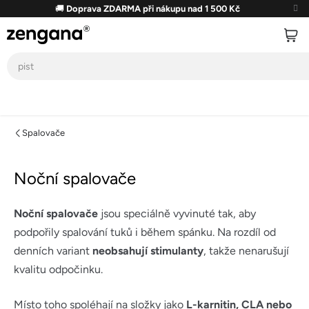
Přejít
🚚
Doprava ZDARMA při nákupu nad 1 500 Kč
na
obsah
Spalovače
Noční spalovače
Noční spalovače
jsou speciálně vyvinuté tak, aby
podpořily spalování tuků i během spánku. Na rozdíl od
denních variant
neobsahují stimulanty
, takže nenarušují
kvalitu odpočinku.
Místo toho spoléhají na složky jako
L-karnitin, CLA nebo