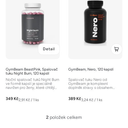
p
i
s
p
r
o
d
Detail
u
k
t
GymBeam BeastPink, Spalovač
GymBeam, Nero, 120 kapslí
ů
tuku Night Burn, 120 kapslí
Noční spalovač tuků Night Burn
Spalovač tuku Nero od
ve formě kapslí je speciálně
GymBeam je komplexní
navržen pro ženy, které chtějí
doplněk stravy s obsahem
podpořit spalování tuků i...
kofeinu, L-karnitinu a
rostlinných extraktů ze...
349 Kč
389 Kč
Měrná
Měrná
2,91 Kč / 1 ks
3,24 Kč / 1 ks
cena:
cena:
2
položek celkem
O
v