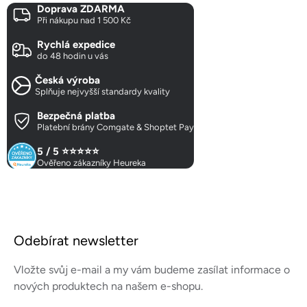
Doprava ZDARMA
l
Při nákupu nad 1 500 Kč
á
d
Rychlá expedice
a
do 48 hodin u vás
c
Česká výroba
í
Splňuje nejvyšší standardy kvality
p
r
Bezpečná platba
Platební brány Comgate & Shoptet Pay
v
k
5 / 5 ⭐⭐⭐⭐⭐
y
Ověřeno zákazníky Heureka
v
ý
p
Z
i
á
s
Odebírat newsletter
p
u
a
Vložte svůj e-mail a my vám budeme zasílat informace o
t
nových produktech na našem e-shopu.
í