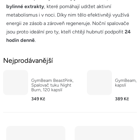
bylinné extrakty
, které pomáhají udržet aktivní
metabolismus i v noci. Díky nim tělo efektivněji využívá
energii ze zásob a zároveň regeneruje. Noční spalovače
jsou proto ideální pro ty, kteří chtějí hubnutí podpořit
24
hodin denně
.
Nejprodávanější
GymBeam BeastPink,
GymBeam, N
Spalovač tuku Night
kapslí
Burn, 120 kapslí
349 Kč
389 Kč
V
ý