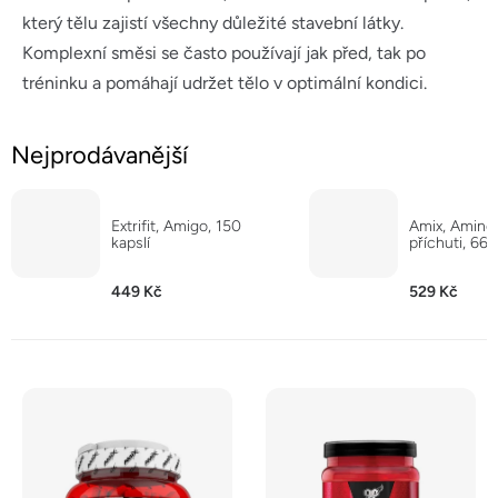
který tělu zajistí všechny důležité stavební látky.
Komplexní směsi se často používají jak před, tak po
tréninku a pomáhají udržet tělo v optimální kondici.
Nejprodávanější
Extrifit, Amigo, 150
Amix, Amino P
kapslí
příchuti, 660
449 Kč
529 Kč
V
ý
p
i