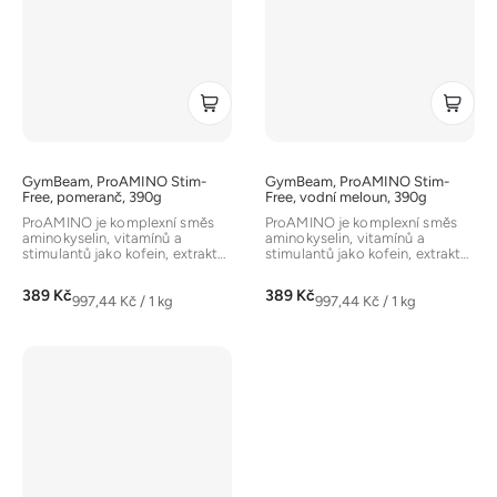
GymBeam, ProAMINO Stim-
GymBeam, ProAMINO Stim-
Free, pomeranč, 390g
Free, vodní meloun, 390g
ProAMINO je komplexní směs
ProAMINO je komplexní směs
aminokyselin, vitamínů a
aminokyselin, vitamínů a
stimulantů jako kofein, extrakt
stimulantů jako kofein, extrakt
ze zelené kávy a zeleného
ze zelené kávy a zeleného
čaje....
čaje....
389 Kč
389 Kč
Měrná
Měrná
997,44 Kč / 1 kg
997,44 Kč / 1 kg
cena:
cena: