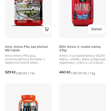
s
p
r
o
d
Detail
u
k
t
Amix, Amino Pills, bez příchuti,
BSN, Amino X, modrá malina,
ů
660 tablet
435g
Amix Amino Pills jsou
Amino X je bezkofeinový BCAA
aminokyselinový komplex v
nápoj v prášku, který podporuje
tabletové formě, který
regeneraci, výkon a vytrvalost.
obsahuje hydrolyzované
Obsahuje 10 g...
syrovátkové a hovězí...
529 Kč
460 Kč
Měrná
Měrná
0,80 Kč / 1 ks
1 057,47 Kč / 1 kg
cena:
cena: