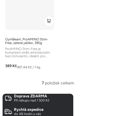
GymBeam, ProAMINO Stim-
Free, zelené jablko, 390g
ProAMINO Stim-Free je
komplexní směs aminokyselin
bez stimulantů, ideální pro
doplnění během nebo po
tréninku....
389 Kč
Měrná
997,44 Kč / 1 kg
cena:
7
položek celkem
O
v
Doprava ZDARMA
l
Při nákupu nad 1 500 Kč
á
d
Rychlá expedice
a
do 48 hodin u vás