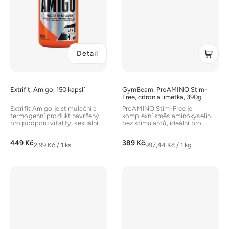
Detail
Extrifit, Amigo, 150 kapslí
GymBeam, ProAMINO Stim-
Free, citron a limetka, 390g
Extrifit Amigo je stimulační a
ProAMINO Stim-Free je
termogenní produkt navržený
komplexní směs aminokyselin
pro podporu vitality, sexuální
bez stimulantů, ideální pro
svěžesti, energie a...
doplnění během nebo po
tréninku....
449 Kč
389 Kč
Měrná
Měrná
2,99 Kč / 1 ks
997,44 Kč / 1 kg
cena:
cena: