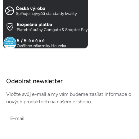
c
Česká výroba
í
Splňuje nejvyšší standardy kvality
p
r
Bezpečná platba
Platební brány Comgate & Shoptet Pay
v
k
5 / 5 ⭐⭐⭐⭐⭐
y
Ověřeno zákazníky Heureka
v
ý
p
Z
i
á
s
Odebírat newsletter
p
u
a
Vložte svůj e-mail a my vám budeme zasílat informace o
t
nových produktech na našem e-shopu.
í
E-mail