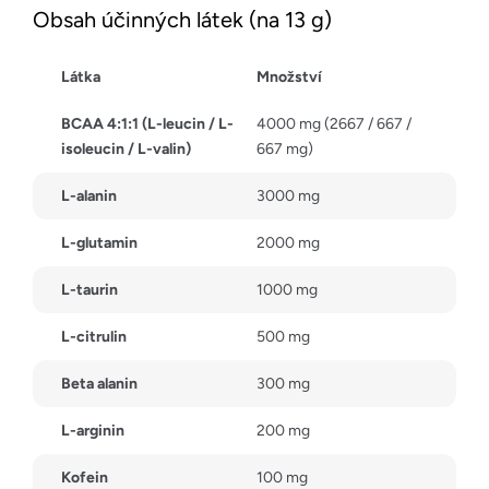
Obsah účinných látek (na 13 g)
Látka
Množství
BCAA 4:1:1 (L-leucin / L-
4000 mg (2667 / 667 /
isoleucin / L-valin)
667 mg)
L-alanin
3000 mg
L-glutamin
2000 mg
L-taurin
1000 mg
L-citrulin
500 mg
Beta alanin
300 mg
L-arginin
200 mg
Kofein
100 mg