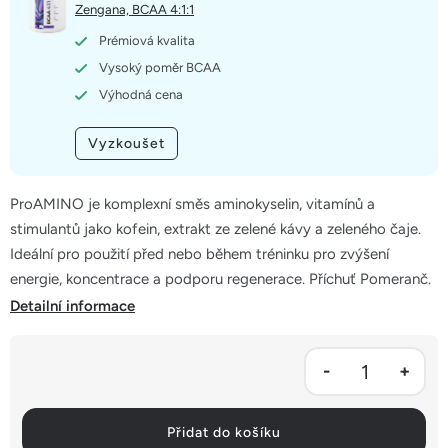
5
Zengana, BCAA 4:1:1
hvězdiček.
Prémiová kvalita
Vysoký poměr BCAA
Výhodná cena
Vyzkoušet
ProAMINO je komplexní směs aminokyselin, vitamínů a
stimulantů jako kofein, extrakt ze zelené kávy a zeleného čaje.
Ideální pro použití před nebo během tréninku pro zvýšení
energie, koncentrace a podporu regenerace. Příchuť Pomeranč.
Detailní informace
Přidat do košíku