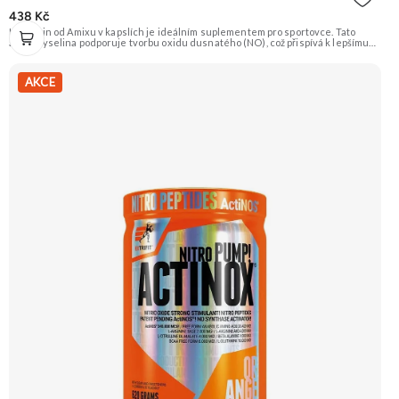
438 Kč
L-Arginin od Amixu v kapslích je ideálním suplementem pro sportovce. Tato
aminokyselina podporuje tvorbu oxidu dusnatého (NO), což přispívá k lepšímu
prokrvení svalů, jejich zásobení živinami a kyslíkem, a tím i k efektivnějšímu
tréninku a regeneraci. Doporučujeme vyzkoušet Zengana, BCAA 4:1:1
Prémiová kvalita Vysoký poměr BCAA Výhodná cena Vyzkoušet
AKCE