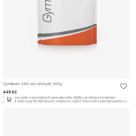
GymBeam, EAA, bez příchutě, 500g
449 Kč
Komplexní směs esenciálních aminokyselin (EAA) v práškové formě bez
příchutě. Zahrnuje BCAA (leucin, isoleucin, valin). Esenciální aminokyseliny si
tělo nedokáže vytvořit samo, jsou proto nezbytné pro tvorbu bílkovin a růst
svalové hmoty. Vhodné pro sportovce. Doporučujeme vyzkoušet Zengana,
BCAA 4:1:1 Prémiová kvalita Vysoký poměr BCAA Výhodná cena Vyzkoušet