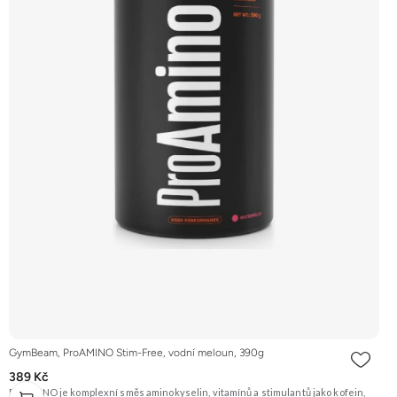
GymBeam, ProAMINO Stim-Free, vodní meloun, 390g
389 Kč
ProAMINO je komplexní směs aminokyselin, vitamínů a stimulantů jako kofein,