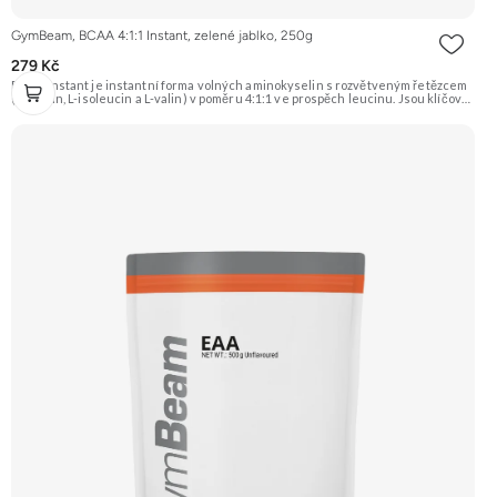
GymBeam, BCAA 4:1:1 Instant, zelené jablko, 250g
279 Kč
BCAA Instant je instantní forma volných aminokyselin s rozvětveným řetězcem
(L-leucin, L-isoleucin a L-valin) v poměru 4:1:1 ve prospěch leucinu. Jsou klíčové
pro ochranu a regeneraci svalové hmoty po náročném tréninku, podporují
syntézu bílkovin a slouží jako zdroj energie pro svaly. Doporučujeme vyzkoušet
Zengana, BCAA 4:1:1 Prémiová kvalita Vysoký poměr BCAA Výhodná cena
Vyzkoušet