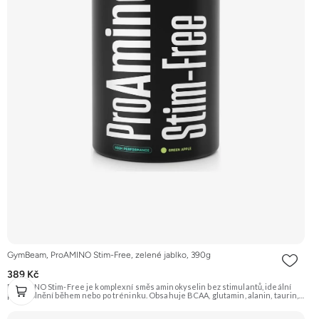
GymBeam, ProAMINO Stim-Free, zelené jablko, 390g
389 Kč
ProAMINO Stim-Free je komplexní směs aminokyselin bez stimulantů, ideální
pro doplnění během nebo po tréninku. Obsahuje BCAA, glutamin, alanin, taurin,
citrulin, beta-alanin, arginin a je obohacen o vitamíny a minerály. Příchuť Zelené
jablko. Doporučujeme vyzkoušet Zengana, BCAA 4:1:1 Prémiová kvalita Vysoký