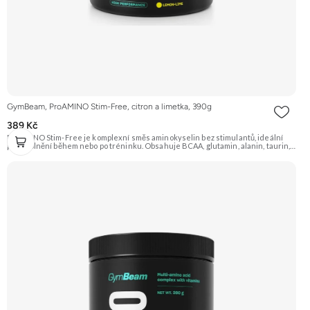
GymBeam, ProAMINO Stim-Free, citron a limetka, 390g
389 Kč
ProAMINO Stim-Free je komplexní směs aminokyselin bez stimulantů, ideální
pro doplnění během nebo po tréninku. Obsahuje BCAA, glutamin, alanin, taurin,
citrulin, beta-alanin, arginin a je obohacen o vitamíny a minerály. Příchuť Citron a
limetka. Doporučujeme vyzkoušet Zengana, BCAA 4:1:1 Prémiová kvalita
Vysoký poměr BCAA Výhodná cena Vyzkoušet