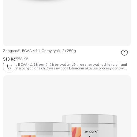
Zengana®, BCAA 4:1:1, Černý rybíz, 2x 250g
513 Kč
558 Kč
Zengana BCAA 4:1:1 ti pomáhá trénovat tvrději, regenerovat rychleji a chránit
svaly i v náročných dnech. Zvýšený podíl L-leucinu aktivuje procesy obnovy
svalů, zatímco L-valin a L-isoleucin zajišťují energii a ochranu svalových vláken.
Perfektně rozpustné, bez cukru a ideální před, během i po tréninku. Instantní
forma s příjemnou chutí. Vegan friendly. 🧬 Poměr 4:1:1 💪 Ochrana svalů ⚡
Energie při tréninku 🔥 Více leucinu 💧 Instantní rozpustnost 🌱 Vegan