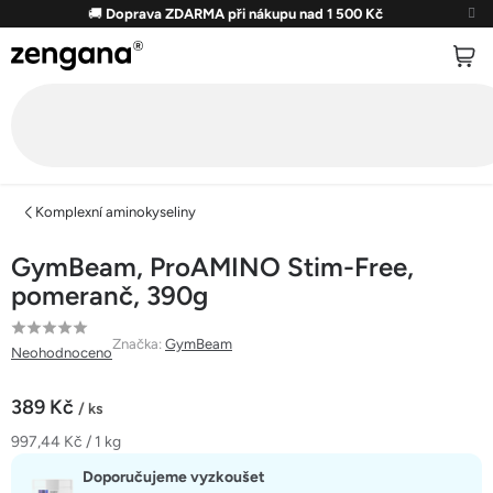
Přejít
🚚
Doprava ZDARMA při nákupu nad 1 500 Kč
na
obsah
Komplexní aminokyseliny
GymBeam, ProAMINO Stim-Free,
pomeranč, 390g
Průměrné
Značka:
GymBeam
Neohodnoceno
hodnocení
produktu
389 Kč
/ ks
je
Měrná
997,44 Kč / 1 kg
0,0
cena:
z
Doporučujeme vyzkoušet