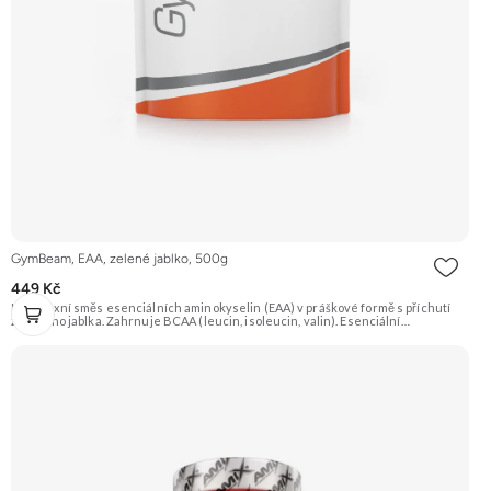
GymBeam, EAA, zelené jablko, 500g
449 Kč
Komplexní směs esenciálních aminokyselin (EAA) v práškové formě s příchutí
zeleného jablka. Zahrnuje BCAA (leucin, isoleucin, valin). Esenciální
aminokyseliny si tělo nedokáže vytvořit samo, jsou proto nezbytné pro tvorbu
bílkovin a růst svalové hmoty. Vhodné pro sportovce. Doporučujeme vyzkoušet
Zengana, BCAA 4:1:1 Prémiová kvalita Vysoký poměr BCAA Výhodná cena
Vyzkoušet