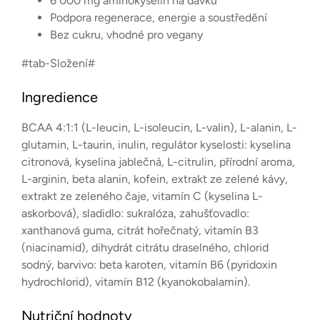
6 000 mg aminokyselin na dávku
Podpora regenerace, energie a soustředění
Bez cukru, vhodné pro vegany
#tab-Složení#
Ingredience
BCAA 4:1:1 (L-leucin, L-isoleucin, L-valin), L-alanin, L-
glutamin, L-taurin, inulin, regulátor kyselosti: kyselina
citronová, kyselina jablečná, L-citrulin, přírodní aroma,
L-arginin, beta alanin, kofein, extrakt ze zelené kávy,
extrakt ze zeleného čaje, vitamín C (kyselina L-
askorbová), sladidlo: sukralóza, zahušťovadlo:
xanthanová guma, citrát hořečnatý, vitamín B3
(niacinamid), dihydrát citrátu draselného, chlorid
sodný, barvivo: beta karoten, vitamín B6 (pyridoxin
hydrochlorid), vitamín B12 (kyanokobalamin).
Nutriční hodnoty