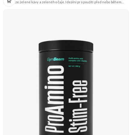
extrakt ze zelené kávy a zeleného čaje. Ideální pro použití před nebo během
tréninku pro zvýšení energie, koncentrace a podporu regenerace. Příchuť
Vodní meloun. Doporučujeme vyzkoušet Zengana, BCAA 4:1:1 Prémiová kvalita
Vysoký poměr BCAA Výhodná cena Vyzkoušet