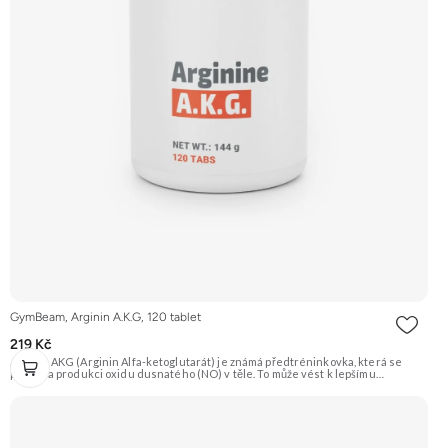
GymBeam, Arginin A.K.G, 120 tablet
219 Kč
Arginin AKG (Arginin Alfa-ketoglutarát) je známá předtréninkovka, která se
podílí na produkci oxidu dusnatého (NO) v těle. To může vést k lepšímu
prokrvení svalů, a tím i efektivnějšímu přísunu živin a kyslíku. Produkt je vhodný
i pro vegany. Doporučujeme vyzkoušet Zengana, BCAA 4:1:1 Prémiová kvalita
Vysoký poměr BCAA Výhodná cena Vyzkoušet