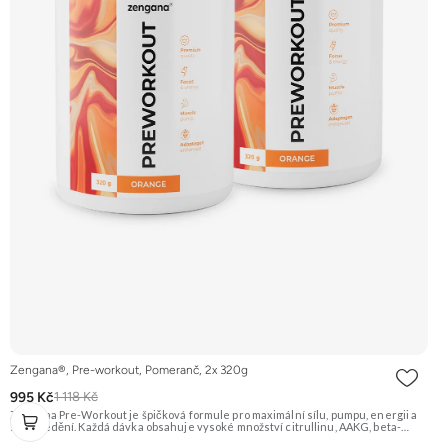
Zengana®, Pre-workout, Pomeranč, 2x 320g
995 Kč
1 118 Kč
Zengana Pre-Workout je špičková formule pro maximální sílu, pumpu, energii a
soustředění. Každá dávka obsahuje vysoké množství citrullinu, AAKG, beta-
alaninu a glycerolu pro intenzivní prokrvení a podporu výkonu. O mentální