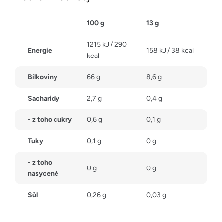
100 g
13 g
1215 kJ / 290
Energie
158 kJ / 38 kcal
kcal
Bílkoviny
66 g
8,6 g
Sacharidy
2,7 g
0,4 g
- z toho cukry
0,6 g
0,1 g
Tuky
0,1 g
0 g
- z toho
0 g
0 g
nasycené
Sůl
0,26 g
0,03 g