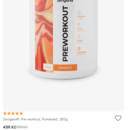
Zengana®, Pre-workout, Pomeranč, 320g
498 Kč
559 Kč