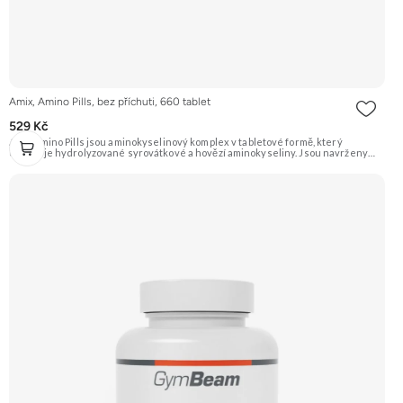
Amix, Amino Pills, bez příchuti, 660 tablet
529 Kč
Amix Amino Pills jsou aminokyselinový komplex v tabletové formě, který
obsahuje hydrolyzované syrovátkové a hovězí aminokyseliny. Jsou navrženy
pro podporu regenerace a růstu svalové hmoty po náročném tréninku.
Doporučujeme vyzkoušet Zengana, BCAA 4:1:1 Prémiová kvalita Vysoký poměr
BCAA Výhodná cena Vyzkoušet