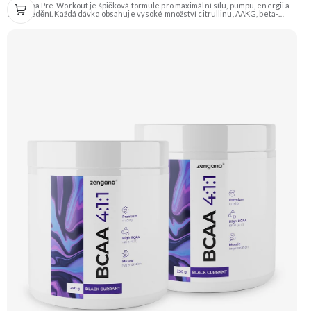
Zengana Pre-Workout je špičková formule pro maximální sílu, pumpu, energii a
soustředění. Každá dávka obsahuje vysoké množství citrullinu, AAKG, beta-
alaninu a glycerolu pro intenzivní prokrvení a podporu výkonu. O mentální
ostrost se starají NALT, citikolin, L-tyrosin, Rhodiola a ginkgo, zatímco bezvodý
kofein a zelený čaj pomáhají nastartovat energii bez dojezdu. Transparentní
složení, účinné dávky a bez zbytečných nesmyslů. ⚡ Energie před tréninkem 💪
Vyšší výkon 🔥 Intenzivní pumpa 🧠 Fokus a soustředění 🧬 Komplexní složení ☕
250 mg kofeinu