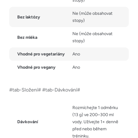
stopy)
Ne (může obsahovat
Bez laktózy
stopy)
Ne (může obsahovat
Bez mléka
stopy)
Vhodné pro vegetariány
Ano
Vhodné pro vegany
Ano
#tab-Složení# #tab-Dávkování#
Rozmíchejte 1 odměrku
(13 g) ve 200–300 ml
Dávkování
vody. Užívejte 1× denně
před nebo během
tréninku.