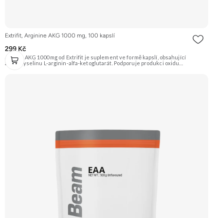
Extrifit, Arginine AKG 1000 mg, 100 kapslí
299 Kč
Arginin AKG 1000 mg od Extrifit je suplement ve formě kapslí, obsahující
aminokyselinu L-arginin-alfa-ketoglutarát. Podporuje produkci oxidu
dusnatého (NO), což vede k lepšímu prokrvení svalů, jejich zásobení živinami a
tzv. „napumpování“ během tréninku. Doporučujeme vyzkoušet Zengana, BCAA
4:1:1 Prémiová kvalita Vysoký poměr BCAA Výhodná cena Vyzkoušet