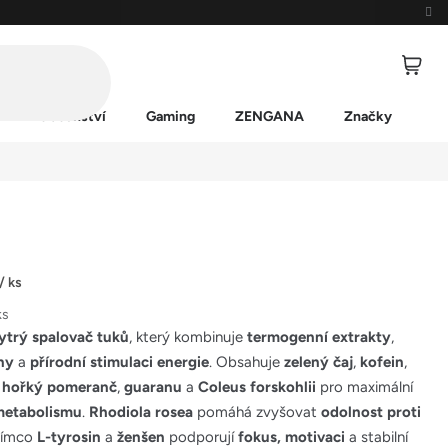
Příslušenství
Gaming
ZENGANA
Značky
/ ks
ks
hytrý spalovač tuků
, který kombinuje
termogenní extrakty
,
ny
a
přírodní stimulaci energie
. Obsahuje
zelený čaj
,
kofein
,
,
hořký pomeranč
,
guaranu
a
Coleus forskohlii
pro maximální
metabolismu
.
Rhodiola rosea
pomáhá zvyšovat
odolnost proti
atímco
L-tyrosin
a
ženšen
podporují
fokus, motivaci
a stabilní