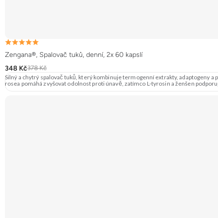
Zengana®, Spalovač tuků, denní, 2x 60 kapslí
348 Kč
378 Kč
Silný a chytrý spalovač tuků, který kombinuje termogenní extrakty, adaptogeny a 
rosea pomáhá zvyšovat odolnost proti únavě, zatímco L-tyrosin a ženšen podporují 
fokus 🔋 Rychlý nástup 💊 BioPerine® 🌱 Vegan kapsle