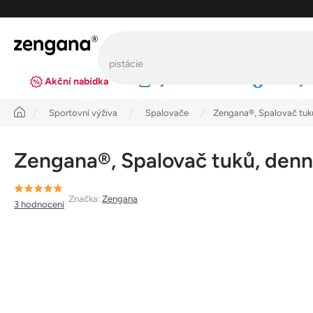
Přejít
na
obsah
Akční nabídka
Výhodná balení
Novinky
Úvod
Sportovní výživa
Spalovače
Zengana®, Spalovač tuků,
Zengana®, Spalovač tuků, denní
Průměrné
Značka:
Zengana
3 hodnocení
hodnocení
produktu
je
5,0
z
5
hvězdiček.