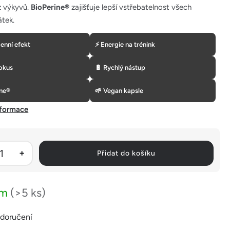
z výkyvů.
BioPerine®
zajišťuje lepší vstřebatelnost všech
átek.
enní efekt
⚡ Energie na trénink
fokus
🔋 Rychlý nástup
ine®
🌱 Vegan kapsle
nformace
Přidat do košíku
em
(>5 ks)
 doručení