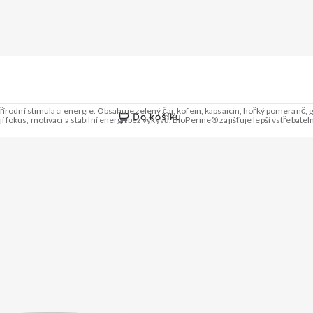
přírodní stimulaci energie. Obsahuje zelený čaj, kofein, kapsaicin, hořký pomeranč
Do košíku
fokus, motivaci a stabilní energii bez výkyvů. BioPerine® zajišťuje lepší vstřebatel