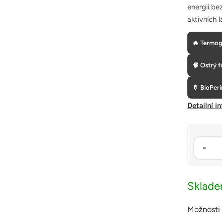
energii be
aktivních l
🔥 Termog
🧠 Ostrý 
💊 BioPer
Detailní i
Sklad
Možnosti