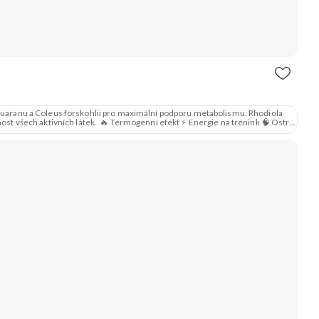
, guaranu a Coleus forskohlii pro maximální podporu metabolismu. Rhodiola
nost všech aktivních látek. 🔥 Termogenní efekt ⚡ Energie na trénink 🧠 Ostrý