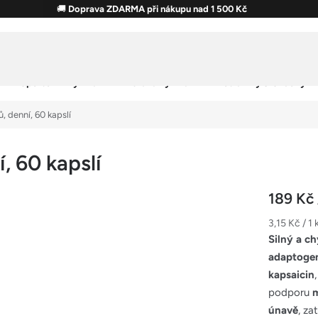
🚚
Doprava ZDARMA při nákupu nad 1 500 Kč
Sportovní výživa
Zdravá výživa
Potraviny & Snacky
 denní, 60 kapslí
, 60 kapslí
189 Kč
Měrná
3,15 Kč / 1 
cena:
Silný a c
adaptoge
kapsaicin
podporu
únavě
, z